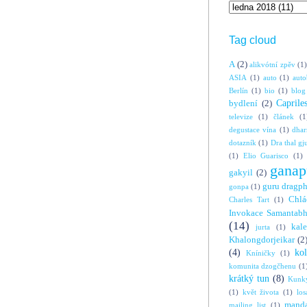
Tag cloud
A
(2)
alikvótní zpěv
(1)
ASIA
(1)
auto
(1)
auto
Berlín
(1)
bio
(1)
blog
Caprile
bydlení
(2)
televize
(1)
článek
(1
degustace vína
(1)
dha
dotazník
(1)
Dra thal gj
(1)
Elio Guarisco
(1)
ganap
gakyil
(2)
guru dragp
gonpa
(1)
Chlá
Charles Tart
(1)
Invokace Samantabh
(14)
kal
jurta
(1)
Khalongdorjeikar
(2
(4)
ko
Kníničky
(1)
komunita dzogčhenu
(1
krátký tun
(8)
Kunky
(1)
květ života
(1)
los
manda
mailing list
(1)