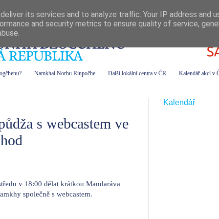
eliver its services and to analyze traffic. Your IP address and 
ormance and security metrics to ensure quality of service, gen
abuse.
zogčhenu?
Namkhai Norbu Rinpočhe
Další lokální centra v ČR
Kalendář akcí v
Kalendář
půdža s webcastem ve
8hod
tředu v 18:00 dělat krátkou Mandaráva
amkhy společně s webcastem.