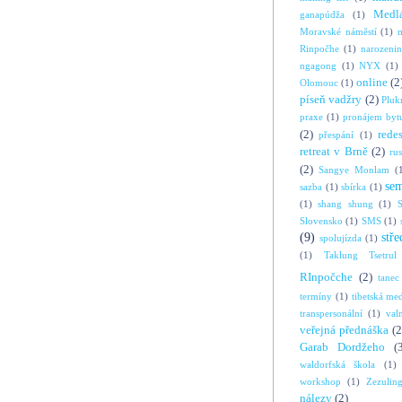
Medl
ganapúdža
(1)
Moravské náměstí
(1)
Rinpočhe
(1)
narozeni
ngagong
(1)
NYX
(1)
online
(2
Olomouc
(1)
píseň vadžry
(2)
Pluk
praxe
(1)
pronájem byt
(2)
rede
přespání
(1)
retreat v Brně
(2)
ru
(2)
Sangye Monlam
(
se
sazba
(1)
sbírka
(1)
(1)
shang shung
(1)
S
Slovensko
(1)
SMS
(1)
(9)
stře
spolujízda
(1)
(1)
Taklung Tsetrul
RInpočche
(2)
tanec
termíny
(1)
tibetská me
transpersonální
(1)
val
veřejná přednáška
(2
Garab Dordžeho
(
waldorfská škola
(1)
workshop
(1)
Zezulin
nálezy
(2)