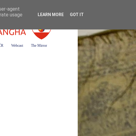
user-agent
erate usage
LEARN MORE
GOT IT
 ČR
Webcast
The Mirror