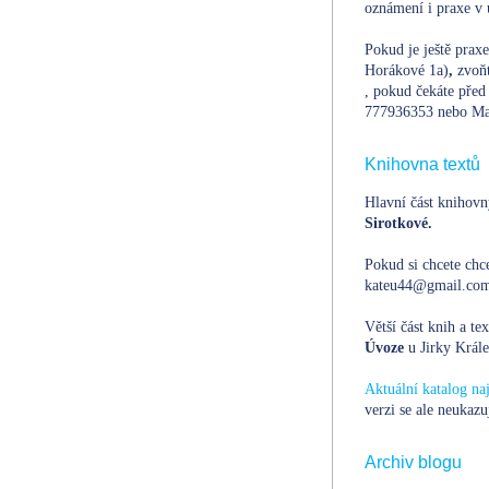
oznámení i praxe v 
Pokud je ještě prax
Horákové 1a)
,
zvoň
, pokud čekáte před 
777936353 nebo Ma
Knihovna textů
Hlavní část knihovn
Sirotkové.
Pokud si chcete chce
kateu44@gmail.com,
Větší část knih a te
Úvoze
u Jirky Krále
Aktuální katalog n
verzi se ale neukazu
Archiv blogu