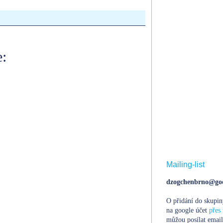
:
Mailing-list
dzogchenbrno@goo
O přidání do skupin
na google účet
přes 
můžou posílat email