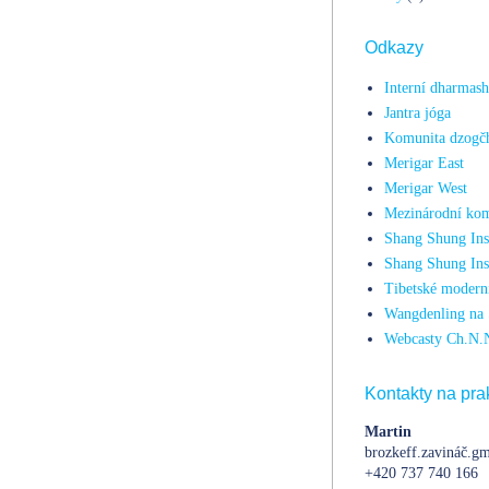
Odkazy
Interní dharmas
Jantra jóga
Komunita dzogč
Merigar East
Merigar West
Mezinárodní kom
Shang Shung Inst
Shang Shung Ins
Tibetské moderní
Wangdenling na 
Webcasty Ch.N.
Kontakty na prak
Martin
brozkeff.zavináč.gm
+420 737 740 166