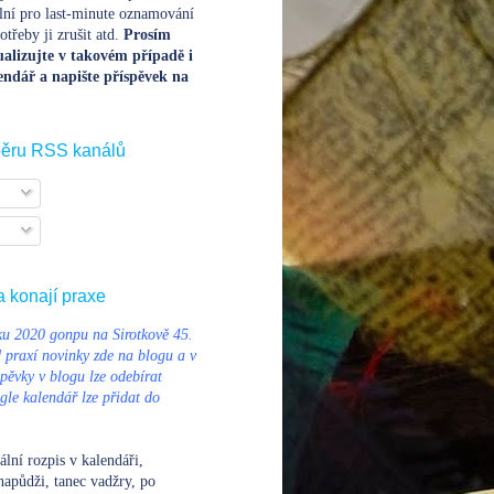
lní pro last-minute oznamování
třeby ji zrušit atd.
Prosím
alizujte v takovém případě i
endář a napište příspěvek na
běru RSS kanálů
a konají praxe
u 2020 gonpu na Sirotkově 45.
d praxí novinky zde na blogu a v
pěvky v blogu lze odebírat
le kalendář lze přidat do
ální rozpis v kalendáři
,
napůdži, tanec vadžry, po