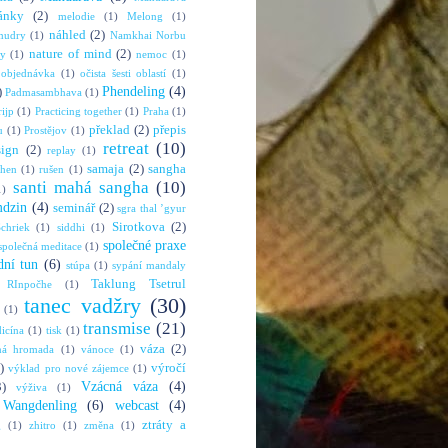
ánky
(2)
melodie
(1)
Melong
(1)
náhled
(2)
mudry
(1)
Namkhai Norbu
nature of mind
(2)
ny
(1)
nemoc
(1)
objednávka
(1)
očista šesti oblastí
(1)
Phendeling
(4)
)
Padmasambhava
(1)
rijp
(1)
Practicing together
(1)
Praha
(1)
překlad
(2)
přepis
u
(1)
Prostějov
(1)
retreat
(10)
sign
(2)
replay
(1)
samaja
(2)
sangha
shen
(1)
rušen
(1)
santi mahá sangha
(10)
1)
mdzin
(4)
seminář
(2)
sgra thal ’gyur
Sirotkova
(2)
chriek
(1)
siddhi
(1)
společné praxe
společná meditace
(1)
dní tun
(6)
stúpa
(1)
sypání mandaly
Taklung Tsetrul
 RInpočhe
(1)
tanec vadžry
(30)
(1)
transmise
(21)
dicína
(1)
tisk
(1)
váza
(2)
ná hromada
(1)
vánoce
(1)
)
výročí
výklad pro nové zájemce
(1)
Vzácná váza
(4)
3)
výživa
(1)
Wangdenling
(6)
webcast
(4)
ztráty a
g
(1)
zhitro
(1)
změna
(1)