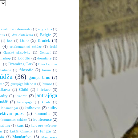
anatomie náboženství
(1)
angličtina
(1)
Belgie
(2)
bus
(1)
Avalokitéšvara
(1)
Brno
(5)
Brodek
(4)
(1)
bön
(1)
s
(4)
celokomunitní schůze
(1)
česká
)
členské příspěvky
(1)
členství
(1)
Doodle
(2)
rmashop
(1)
dormitory
(1)
Dzamling Gar
(3)
ur
(1)
Elías Capriles
filosofie
(2)
faitrade
(1)
fórum
(1)
údža
(36)
gompa brno
(7)
hur
(2)
gurujóga bílého A
(1)
humor
(1)
dkova
(2)
Chöd
(2)
iniciace
(3)
jantrajóga
adry
(2)
inzerce
(2)
endář
(3)
karmajóga
(1)
khaita
(1)
knihy
)
knihovna
(2)
Khamdogar
(1)
lektivní praxe
(5)
komunita
(3)
konference
(2)
)
komunitní schůze
(1)
kurs
(2)
abling
(1)
kurs pro veřejnost
lungta
(2)
ar
(1)
Lukáš Chmelík
(1)
Mandaráva
(5)
la
(3)
Mandaráva