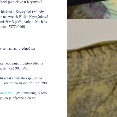
úterý jako dříve u Krystýnků.
e hlášená u Krystýnků (Milady
te na zvonek Eliška Krystýnková
mříží v 3.patře, volejte
Michala
rtina 737740166.
y se nachází v gönpě na
te něco půjčit, dejte vědět na
 tel: 722 907 646.
xtů si také můžete zapůjčit na
. Telefon na Jirku:
777 999 390
ajdete ZDE
(vč. umístění), v této
je, co je půjčené a co ne.