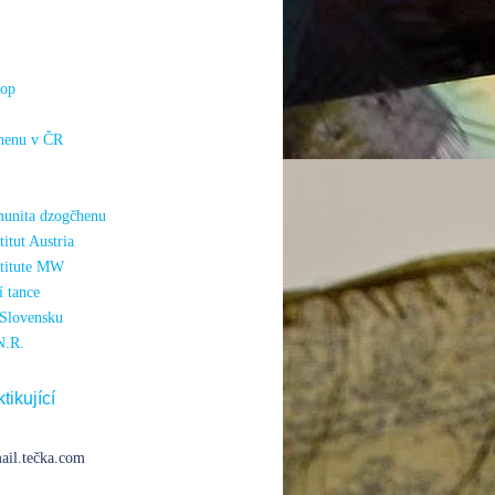
hop
henu v ČR
unita dzogčhenu
itut Austria
titute MW
 tance
Slovensku
N.R.
tikující
ail.tečka.com