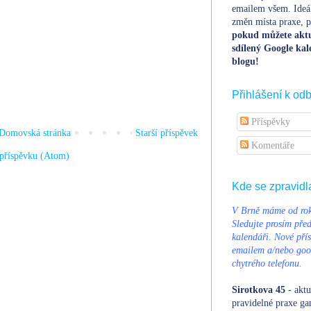
emailem všem. Ideá
změn místa praxe, po
pokud můžete aktu
sdílený Google kal
blogu!
Přihlášení k od
Příspěvky
Domovská stránka
Starší příspěvek
Komentáře
příspěvku (Atom)
Kde se zpravidl
V Brně máme od rok
Sledujte prosím pře
kalendáři. Nové přís
emailem a/nebo goog
chytrého telefonu.
Sirotkova 45
- aktu
pravidelné praxe ga