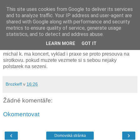
This site uses cookies from Google to deliver its services
and to analyze traffic. Your IP address and user-agent are
shared with Google along with performance and security
metrics to ensure quality of service, generate usage
pondělí 15. května 2017
statistics, and to detect and address abuse.
zitrejsi vyklad a praxe bude na sirotkove
LEARN MORE
GOT IT
michal k. ma koncert, vyklad i praxe se proto presouva na
sirotkovu. pokud muzete vezmete si s sebou nejaky
polstarek na sezeni.
Brozkeff
v
16:26
Žádné komentáře:
Okomentovat
‹
›
Domovská stránka