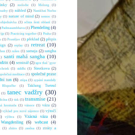
ánky
(2)
melodie
(1)
Melong
(1)
náhled
(2)
mudry
(1)
Namkhai Norbu
nature of mind
(2)
ny
(1)
nemoc
(1)
objednávka
(1)
očista šesti oblastí
(1)
Phendeling
(4)
)
Padmasambhava
(1)
rijp
(1)
Practicing together
(1)
Praha
(1)
překlad
(2)
přepis
u
(1)
Prostějov
(1)
retreat
(10)
sign
(2)
replay
(1)
samaja
(2)
sangha
shen
(1)
rušen
(1)
santi mahá sangha
(10)
1)
mdzin
(4)
seminář
(2)
sgra thal ’gyur
Sirotkova
(2)
chriek
(1)
siddhi
(1)
společné praxe
společná meditace
(1)
dní tun
(6)
stúpa
(1)
sypání mandaly
Taklung Tsetrul
 RInpočhe
(1)
tanec vadžry
(30)
(1)
transmise
(21)
dicína
(1)
tisk
(1)
váza
(2)
ná hromada
(1)
vánoce
(1)
)
výročí
výklad pro nové zájemce
(1)
Vzácná váza
(4)
3)
výživa
(1)
Wangdenling
(6)
webcast
(4)
ztráty a
g
(1)
zhitro
(1)
změna
(1)