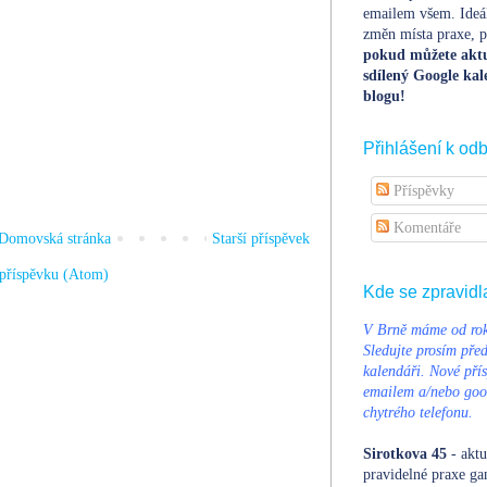
emailem všem. Ideá
změn místa praxe, po
pokud můžete aktu
sdílený Google kal
blogu!
Přihlášení k od
Příspěvky
Komentáře
Domovská stránka
Starší příspěvek
příspěvku (Atom)
Kde se zpravidl
V Brně máme od rok
Sledujte prosím pře
kalendáři. Nové přís
emailem a/nebo goog
chytrého telefonu.
Sirotkova 45
- aktu
pravidelné praxe ga