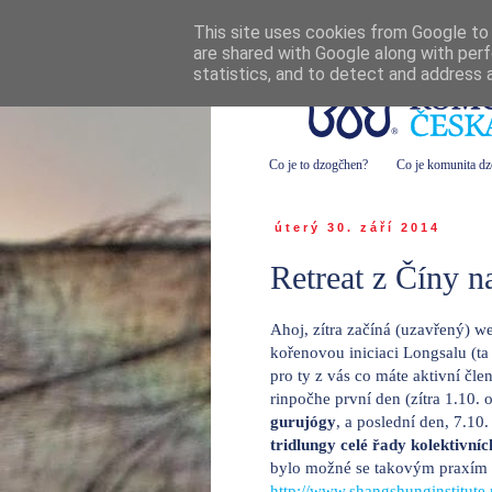
This site uses cookies from Google to d
are shared with Google along with perf
statistics, and to detect and address 
Co je to dzogčhen?
Co je komunita d
úterý 30. září 2014
Retreat z Číny n
Ahoj, zítra začíná (uzavřený) w
kořenovou iniciaci Longsalu (t
pro ty z vás co máte aktivní čle
rinpočhe první den (zítra 1.10.
gurujógy
, a poslední den, 7.10
tridlungy celé řady kolektivníc
bylo možné se takovým praxím v
http://www.shangshunginstitute.