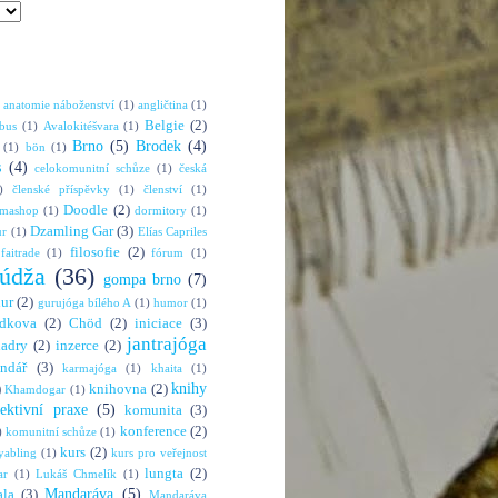
anatomie náboženství
(1)
angličtina
(1)
Belgie
(2)
bus
(1)
Avalokitéšvara
(1)
Brno
(5)
Brodek
(4)
(1)
bön
(1)
s
(4)
celokomunitní schůze
(1)
česká
)
členské příspěvky
(1)
členství
(1)
Doodle
(2)
rmashop
(1)
dormitory
(1)
Dzamling Gar
(3)
ur
(1)
Elías Capriles
filosofie
(2)
faitrade
(1)
fórum
(1)
údža
(36)
gompa brno
(7)
hur
(2)
gurujóga bílého A
(1)
humor
(1)
dkova
(2)
Chöd
(2)
iniciace
(3)
jantrajóga
adry
(2)
inzerce
(2)
endář
(3)
karmajóga
(1)
khaita
(1)
knihy
)
knihovna
(2)
Khamdogar
(1)
lektivní praxe
(5)
komunita
(3)
konference
(2)
)
komunitní schůze
(1)
kurs
(2)
abling
(1)
kurs pro veřejnost
lungta
(2)
ar
(1)
Lukáš Chmelík
(1)
Mandaráva
(5)
la
(3)
Mandaráva