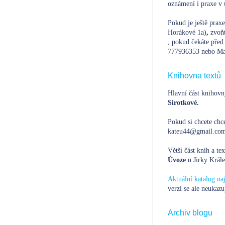
oznámení i praxe v 
Pokud je ještě prax
Horákové 1a)
,
zvoň
, pokud čekáte před 
777936353 nebo Ma
Knihovna textů
Hlavní část knihovn
Sirotkové.
Pokud si chcete chce
kateu44@gmail.com,
Větší část knih a te
Úvoze
u Jirky Krále
Aktuální katalog n
verzi se ale neukazu
Archiv blogu