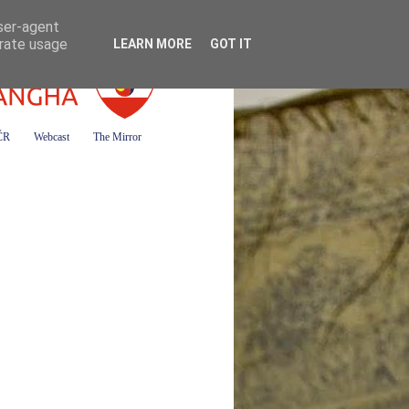
user-agent
erate usage
LEARN MORE
GOT IT
 ČR
Webcast
The Mirror