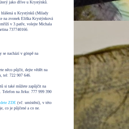
úterý jako dříve u Krystýnků.
e hlášená u Krystýnků (Milady
te na zvonek Eliška Krystýnková
mříží v 3.patře, volejte
Michala
rtina 737740166.
y se nachází v gönpě na
te něco půjčit, dejte vědět na
 tel: 722 907 646.
xtů si také můžete zapůjčit na
. Telefon na Jirku:
777 999 390
ajdete ZDE
(vč. umístění), v této
je, co je půjčené a co ne.