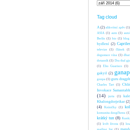
Tag cloud
A
(2)
alikvótní zpěv
(1)
ASIA
(1)
auto
(1)
auto
Berlín
(1)
bio
(1)
blog
Caprile
bydlení
(2)
televize
(1)
článek
(1
degustace vína
(1)
dha
dotazník
(1)
Dra thal gj
(1)
Elio Guarisco
(1)
ganap
gakyil
(2)
guru dragp
gonpa
(1)
Chlá
Charles Tart
(1)
Invokace Samantabh
(14)
kal
jurta
(1)
Khalongdorjeikar
(2
(4)
ko
Kníničky
(1)
komunita dzogčhenu
(1
krátký tun
(8)
Kunky
(1)
květ života
(1)
los
manda
mailing list
(1)