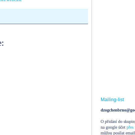
:
Mailing-list
dzogchenbrno@goo
O přidání do skupin
na google účet
přes 
můžou posílat email