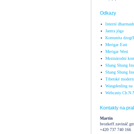
Odkazy
Interní dharmas
Jantra jóga
Komunita dzogč
Merigar East
Merigar West
Mezinárodní kom
Shang Shung Inst
Shang Shung Ins
Tibetské moderní
Wangdenling na 
Webcasty Ch.N.
Kontakty na prak
Martin
brozkeff.zavináč.gm
+420 737 740 166