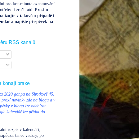
lní pro last-minute oznamování
třeby ji zrušit atd.
Prosím
alizujte v takovém případě i
endář a napište příspěvek na
běru RSS kanálů
a konají praxe
u 2020 gonpu na Sirotkově 45.
d praxí novinky zde na blogu a v
pěvky v blogu lze odebírat
le kalendář lze přidat do
ální rozpis v kalendáři
,
napůdži, tanec vadžry, po