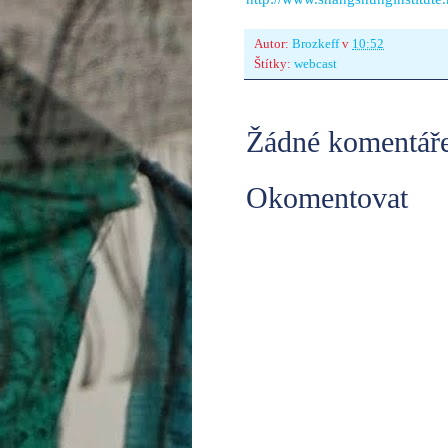
Autor:
Brozkeff
v
10:52
Štítky:
webcast
Žádné komentáře
Okomentovat