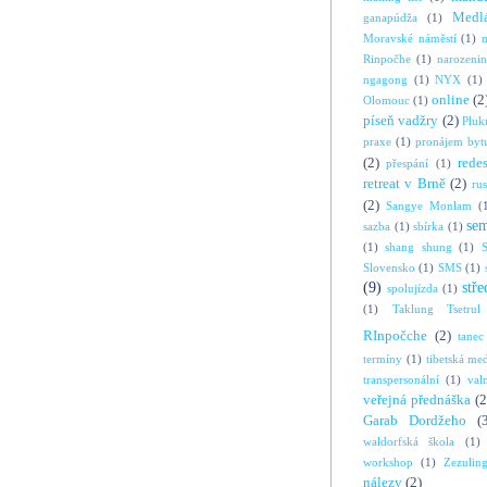
Medl
ganapúdža
(1)
Moravské náměstí
(1)
Rinpočhe
(1)
narozeni
ngagong
(1)
NYX
(1)
online
(2
Olomouc
(1)
píseň vadžry
(2)
Pluk
praxe
(1)
pronájem byt
(2)
rede
přespání
(1)
retreat v Brně
(2)
ru
(2)
Sangye Monlam
(
se
sazba
(1)
sbírka
(1)
(1)
shang shung
(1)
S
Slovensko
(1)
SMS
(1)
(9)
stře
spolujízda
(1)
(1)
Taklung Tsetrul
RInpočche
(2)
tanec
termíny
(1)
tibetská me
transpersonální
(1)
val
veřejná přednáška
(2
Garab Dordžeho
(
waldorfská škola
(1)
workshop
(1)
Zezulin
nálezy
(2)