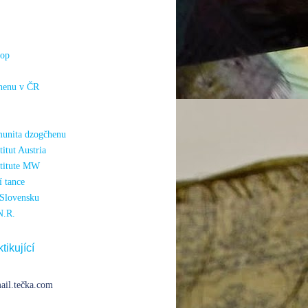
hop
henu v ČR
unita dzogčhenu
itut Austria
titute MW
 tance
Slovensku
N.R.
tikující
ail.tečka.com