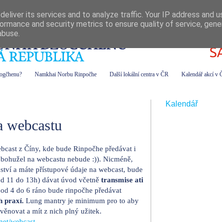
eliver its services and to analyze traffic. Your IP address and 
ormance and security metrics to ensure quality of service, gen
abuse.
zogčhenu?
Namkhai Norbu Rinpočhe
Další lokální centra v ČR
Kalendář akcí v
Kalendář
a webcastu
ebcast z Číny, kde bude Rinpočhe předávat i
a bohužel na webcastu nebude :)). Nicméně,
nství a máte přístupové údaje na webcast, bude
 od 11 do 13h) dávat úvod včetně
transmise ati
. od 4 do 6 ráno bude rinpočhe předávat
h praxí.
Lung mantry je minimum pro to aby
ěnovat a mít z nich plný užitek.
net/webcast