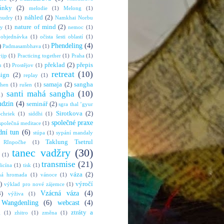
ánky
(2)
melodie
(1)
Melong
(1)
náhled
(2)
mudry
(1)
Namkhai Norbu
nature of mind
(2)
ny
(1)
nemoc
(1)
objednávka
(1)
očista šesti oblastí
(1)
Phendeling
(4)
)
Padmasambhava
(1)
rijp
(1)
Practicing together
(1)
Praha
(1)
překlad
(2)
přepis
u
(1)
Prostějov
(1)
retreat
(10)
sign
(2)
replay
(1)
samaja
(2)
sangha
shen
(1)
rušen
(1)
santi mahá sangha
(10)
1)
mdzin
(4)
seminář
(2)
sgra thal ’gyur
Sirotkova
(2)
chriek
(1)
siddhi
(1)
společné praxe
společná meditace
(1)
dní tun
(6)
stúpa
(1)
sypání mandaly
Taklung Tsetrul
 RInpočhe
(1)
tanec vadžry
(30)
(1)
transmise
(21)
dicína
(1)
tisk
(1)
váza
(2)
ná hromada
(1)
vánoce
(1)
)
výročí
výklad pro nové zájemce
(1)
Vzácná váza
(4)
3)
výživa
(1)
Wangdenling
(6)
webcast
(4)
ztráty a
g
(1)
zhitro
(1)
změna
(1)