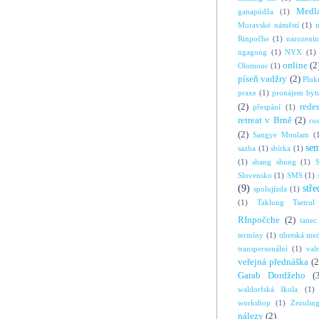
Medl
ganapúdža
(1)
Moravské náměstí
(1)
Rinpočhe
(1)
narozeni
ngagong
(1)
NYX
(1)
online
(2
Olomouc
(1)
píseň vadžry
(2)
Pluk
praxe
(1)
pronájem byt
(2)
rede
přespání
(1)
retreat v Brně
(2)
ru
(2)
Sangye Monlam
(
se
sazba
(1)
sbírka
(1)
(1)
shang shung
(1)
S
Slovensko
(1)
SMS
(1)
(9)
stře
spolujízda
(1)
(1)
Taklung Tsetrul
RInpočche
(2)
tanec
termíny
(1)
tibetská me
transpersonální
(1)
val
veřejná přednáška
(2
Garab Dordžeho
(
waldorfská škola
(1)
workshop
(1)
Zezulin
nálezy
(2)