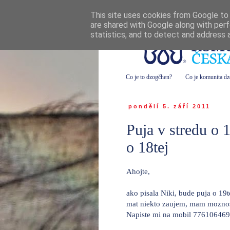
This site uses cookies from Google to d
are shared with Google along with perf
statistics, and to detect and address 
Co je to dzogčhen?
Co je komunita d
pondělí 5. září 2011
Puja v stredu o 
o 18tej
Ahojte,
ako pisala Niki, bude puja o 19
mat niekto zaujem, mam moznos
Napiste mi na mobil 776106469 i