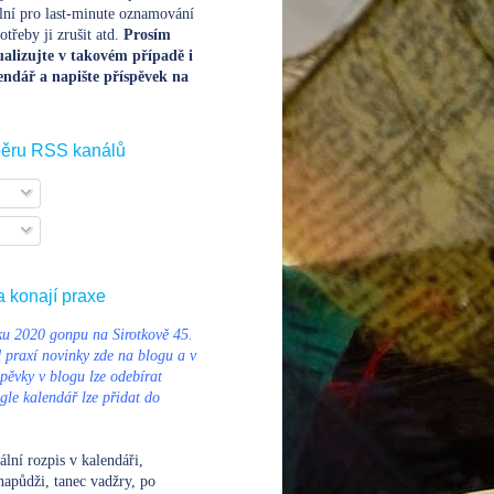
lní pro last-minute oznamování
třeby ji zrušit atd.
Prosím
alizujte v takovém případě i
endář a napište příspěvek na
běru RSS kanálů
a konají praxe
u 2020 gonpu na Sirotkově 45.
d praxí novinky zde na blogu a v
pěvky v blogu lze odebírat
le kalendář lze přidat do
ální rozpis v kalendáři
,
napůdži, tanec vadžry, po