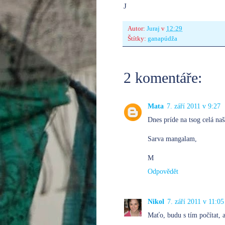
J
Autor:
Juraj
v
12:29
Štítky:
ganapúdža
2 komentáře:
Mata
7. září 2011 v 9:27
Dnes príde na tsog celá naš
Sarva mangalam,
M
Odpovědět
Nikol
7. září 2011 v 11:05
Maťo, budu s tím počítat, 