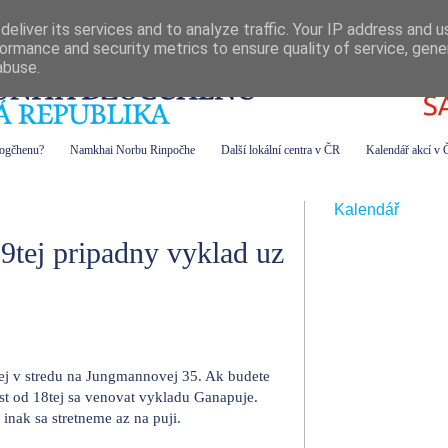
eliver its services and to analyze traffic. Your IP address and 
ormance and security metrics to ensure quality of service, gen
abuse.
zogčhenu?
Namkhai Norbu Rinpočhe
Další lokální centra v ČR
Kalendář akcí v
Kalendář
19tej pripadny vyklad uz
tej v stredu na Jungmannovej 35. Ak budete
t od 18tej sa venovat vykladu Ganapuje.
nak sa stretneme az na puji.