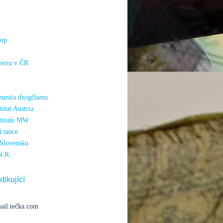
hop
henu v ČR
unita dzogčhenu
itut Austria
titute MW
 tance
Slovensku
N.R.
tikující
ail.tečka.com