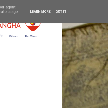
user-agent
erate usage
LEARN MORE
GOT IT
 ČR
Webcast
The Mirror