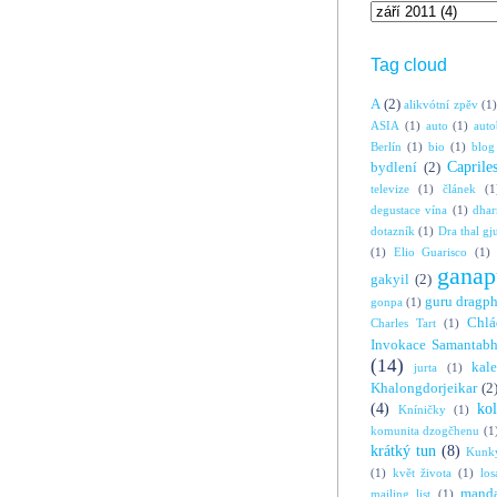
Tag cloud
A
(2)
alikvótní zpěv
(1)
ASIA
(1)
auto
(1)
auto
Berlín
(1)
bio
(1)
blog
Caprile
bydlení
(2)
televize
(1)
článek
(1
degustace vína
(1)
dha
dotazník
(1)
Dra thal gj
(1)
Elio Guarisco
(1)
ganap
gakyil
(2)
guru dragp
gonpa
(1)
Chlá
Charles Tart
(1)
Invokace Samantabh
(14)
kal
jurta
(1)
Khalongdorjeikar
(2
(4)
ko
Kníničky
(1)
komunita dzogčhenu
(1
krátký tun
(8)
Kunky
(1)
květ života
(1)
los
manda
mailing list
(1)