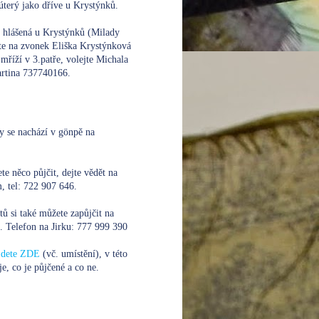
úterý jako dříve u Krystýnků.
e hlášená u Krystýnků (Milady
te na zvonek Eliška Krystýnková
mříží v 3.patře, volejte
Michala
rtina 737740166.
y se nachází v gönpě na
te něco půjčit, dejte vědět na
 tel: 722 907 646.
xtů si také můžete zapůjčit na
. Telefon na Jirku:
777 999 390
ajdete ZDE
(vč. umístění), v této
je, co je půjčené a co ne.