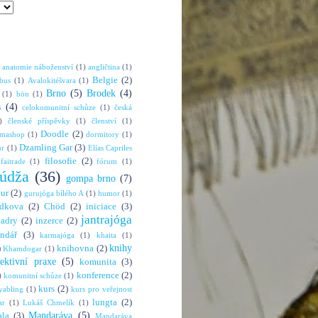
anatomie náboženství
(1)
angličtina
(1)
Belgie
(2)
bus
(1)
Avalokitéšvara
(1)
Brno
(5)
Brodek
(4)
(1)
bön
(1)
s
(4)
celokomunitní schůze
(1)
česká
)
členské příspěvky
(1)
členství
(1)
Doodle
(2)
rmashop
(1)
dormitory
(1)
Dzamling Gar
(3)
ur
(1)
Elías Capriles
filosofie
(2)
faitrade
(1)
fórum
(1)
údža
(36)
gompa brno
(7)
hur
(2)
gurujóga bílého A
(1)
humor
(1)
dkova
(2)
Chöd
(2)
iniciace
(3)
jantrajóga
adry
(2)
inzerce
(2)
endář
(3)
karmajóga
(1)
khaita
(1)
knihy
)
knihovna
(2)
Khamdogar
(1)
lektivní praxe
(5)
komunita
(3)
konference
(2)
)
komunitní schůze
(1)
kurs
(2)
abling
(1)
kurs pro veřejnost
lungta
(2)
ar
(1)
Lukáš Chmelík
(1)
Mandaráva
(5)
la
(3)
Mandaráva