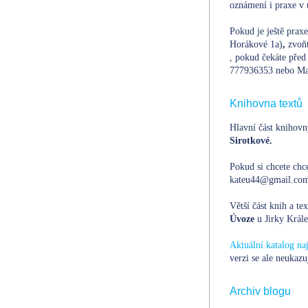
oznámení i praxe v 
Pokud je ještě prax
Horákové 1a)
,
zvoň
, pokud čekáte před 
777936353 nebo Ma
Knihovna textů
Hlavní část knihovn
Sirotkové.
Pokud si chcete chce
kateu44@gmail.com,
Větší část knih a te
Úvoze
u Jirky Krále
Aktuální katalog n
verzi se ale neukazu
Archiv blogu