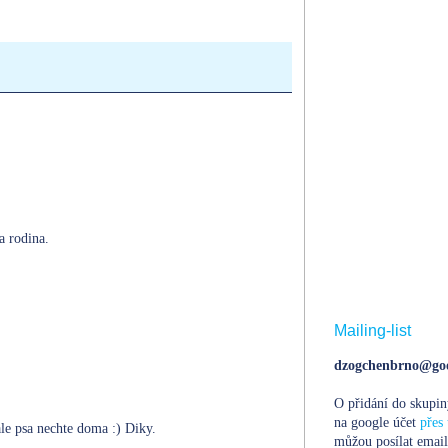
a rodina.
Mailing-list
dzogchenbrno@goo
O přidání do skupin
na google účet
přes 
ale psa nechte doma :) Diky.
můžou posílat email