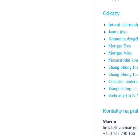
Odkazy
Interní dharmas
Jantra jóga
Komunita dzogč
Merigar East
Merigar West
Mezinárodní kom
Shang Shung Inst
Shang Shung Ins
Tibetské moderní
Wangdenling na 
Webcasty Ch.N.
Kontakty na prak
Martin
brozkeff.zavináč.gm
+420 737 740 166