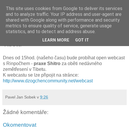
This site uses cookies from Google to deliver its services
and to analyze traffic. Your IP address and user-agent are
shared with Google along with performance and security
metrics to ensure quality of service, generate usage
středa 21. dubna 2010
statistics, and to detect and address abuse.
Praxe Shitra za oběti zemětřesení v
LEARN MORE
GOT IT
Tibetu
Dnes od 15hod. (našeho času) bude probíhat open webcast
s Rinpočhem -
praxe Shitro
za oběti nedávného
zemětřesení v Tibetu.
K webcastu se lze připojit na stránce:
http://www.dzogchencommunity.net/webcast
Pavel Jan Sobek
v
9:26
Žádné komentáře:
Okomentovat