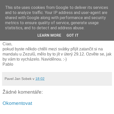
This site uses cookies from Google to deliver its services
and to analyze traffic. Your IP address and user-agent are
shared with Google along with performance and security
metrics to ensure quality of service, generate usage
pondělí 21. prosince 2009
statistics, and to detect and address abuse.
Tanec na mandale v út.29.12.
LEARN MORE
GOT IT
Ciao,
pokud byste někdo chtěli mezi svátky přijít zatančit si na
mandalu u Zezulů, mělo by to jít v úterý 29.12. Ozvěte se, jak
by vám to vycházelo. Naviděnou. :-)
Pablo
Pavel Jan Sobek
v
18:02
Žádné komentáře:
Okomentovat