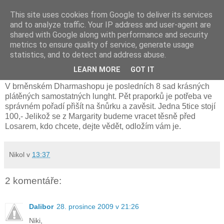
This site uses cookies from Google to deliver its services
and to analyze traffic. Your IP address and user-agent are
shared with Google along with performance and security
metrics to ensure quality of service, generate usage
úterý 22. prosince 2009
statistics, and to detect and address abuse.
Lunghty
LEARN MORE
GOT IT
V brněnském Dharmashopu je posledních 8 sad krásných
plátěných samostatných lunght. Pět praporků je potřeba ve
správném pořadí přišít na šnůrku a zavěsit. Jedna 5tice stojí
100,- Jelikož se z Margarity budeme vracet těsně před
Losarem, kdo chcete, dejte vědět, odložím vám je.
Nikol
v
13:37
2 komentáře:
Dalibor
28. prosince 2009 v 21:26
Niki,