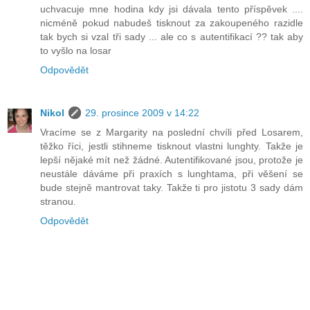
uchvacuje mne hodina kdy jsi dávala tento příspěvek ....
nicméně pokud nabudeš tisknout za zakoupeného razidle
tak bych si vzal tři sady ... ale co s autentifikací ?? tak aby
to vyšlo na losar
Odpovědět
Nikol
29. prosince 2009 v 14:22
Vracíme se z Margarity na poslední chvíli před Losarem,
těžko říci, jestli stihneme tisknout vlastni lunghty. Takže je
lepší nějaké mít než žádné. Autentifikované jsou, protože je
neustále dáváme při praxích s lunghtama, při věšení se
bude stejně mantrovat taky. Takže ti pro jistotu 3 sady dám
stranou.
Odpovědět