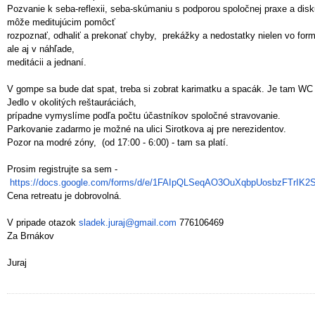
Pozvanie k seba-reflexii, seba-skúmaniu s podporou spoločnej praxe a dis
môže meditujúcim pomôcť
rozpoznať, odhaliť a prekonať chyby, prekážky a nedostatky nielen vo formá
ale aj v náhľade,
meditácii a jednaní.
V gompe sa bude dat spat, treba si zobrat karimatku a spacák. Je tam WC 
Jedlo v okolitých reštauráciách,
prípadne vymyslíme podľa počtu účastníkov spoločné stravovanie.
Parkovanie zadarmo je možné na ulici Sirotkova aj pre nerezidentov.
Pozor na modré zóny, (od 17:00 - 6:00) - tam sa platí.
Prosim registrujte sa sem -
https://docs.google.com/
forms/d/e/
1FAIpQLSeqAO3OuXqbpUosbzFTrIK2
Cena retreatu je dobrovolná.
V pripade otazok
sladek.juraj@
gmail.com
776106469
Za Brnákov
Juraj
P
o