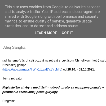
This site uses cookies from Google to deliver its services
and to analyze traffic. Your IP address and user-agent are
shared with Google along with performance and security
metrics to ensure quality of service, generate usage
pondělí 27. září 2021
statistics, and to detect and address abuse.
Retreat s Lukášom Chmelíkom v Brne
LEARN MORE
GOT IT
28.-31.10
Ahoj Sangha,
radi by sme Vás chceli pozvat na retreat s Lukášom Chmelíkom, kotrý sa 
Brnenskej gompe
(
https://goo.gl/maps/
TWfv1tEavBVZYLMf8
) od
28.10. - 31.10.2021.
Téma retreatu:
Najčastejšie chyby v meditácií - dôvod, prečo sa rozvíjame pomaly +
prehĺbenie esenciálnej praxe guryógy.
Program: