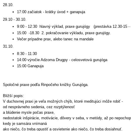
28.10.
17:00 začiatok - krátky úvod + ganapuja
29.10 - 30.10.
9:00 - 12:30 hlavný výklad, praxe gurujógy (prestávka 12.30-15 -
15:00 -18.30 2. pokračovanie výkladu, praxe gurujógy.
Večer prípadne prax, alebo tanec na mandale
31.10.
8:30 - 11:30
14:00 výročie Adzoma Drugpy - celosvetová gurujóga
15:00 Ganapuja
Spoločné praxe podľa Rinpočeho knižky Gurujóga.
Bližší popis:
V duchovnej praxi je veľa možných chýb, ktoré meditujúci môže robiť -
od nesprávneho sedenia, cez rozptýlenosť
a blúdenie mysle počas praxe,
nedostatok inšpirácie, motivácie, dôvery v seba, v metódy, až po nepochop
kedy je samsára vnímaná
ako niečo, čo treba opustiť a osvietenie ako niečo, čo treba dosiahnuť.