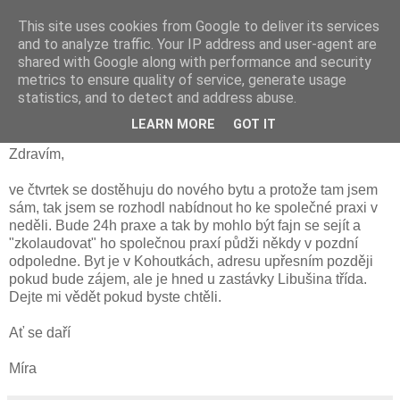
This site uses cookies from Google to deliver its services
and to analyze traffic. Your IP address and user-agent are
shared with Google along with performance and security
metrics to ensure quality of service, generate usage
úterý 4. září 2018
statistics, and to detect and address abuse.
Praxe v neděli
LEARN MORE
GOT IT
Zdravím,
ve čtvrtek se dostěhuju do nového bytu a protože tam jsem
sám, tak jsem se rozhodl nabídnout ho ke společné praxi v
neděli. Bude 24h praxe a tak by mohlo být fajn se sejít a
"zkolaudovat" ho společnou praxí půdži někdy v pozdní
odpoledne. Byt je v Kohoutkách, adresu upřesním později
pokud bude zájem, ale je hned u zastávky Libušina třída.
Dejte mi vědět pokud byste chtěli.
Ať se daří
Míra