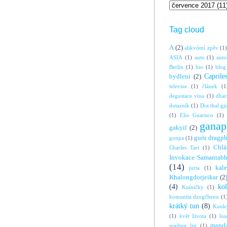
Tag cloud
A
(2)
alikvótní zpěv
(1)
ASIA
(1)
auto
(1)
auto
Berlín
(1)
bio
(1)
blog
Caprile
bydlení
(2)
televize
(1)
článek
(1
degustace vína
(1)
dha
dotazník
(1)
Dra thal gj
(1)
Elio Guarisco
(1)
ganap
gakyil
(2)
guru dragp
gonpa
(1)
Chlá
Charles Tart
(1)
Invokace Samantabh
(14)
kal
jurta
(1)
Khalongdorjeikar
(2
(4)
ko
Kníničky
(1)
komunita dzogčhenu
(1
krátký tun
(8)
Kunky
(1)
květ života
(1)
los
manda
mailing list
(1)