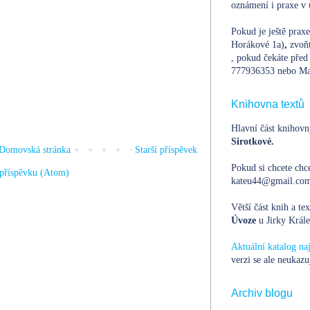
oznámení i praxe v 
Pokud je ještě prax
Horákové 1a)
,
zvoň
, pokud čekáte před 
777936353 nebo Ma
Knihovna textů
Hlavní část knihovn
Sirotkové.
Domovská stránka
Starší příspěvek
Pokud si chcete chce
příspěvku (Atom)
kateu44@gmail.com,
Větší část knih a te
Úvoze
u Jirky Krále
Aktuální katalog n
verzi se ale neukazu
Archiv blogu