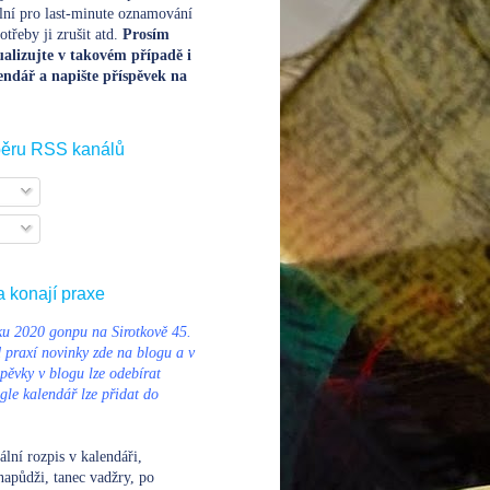
lní pro last-minute oznamování
třeby ji zrušit atd.
Prosím
alizujte v takovém případě i
endář a napište příspěvek na
běru RSS kanálů
a konají praxe
u 2020 gonpu na Sirotkově 45.
d praxí novinky zde na blogu a v
pěvky v blogu lze odebírat
le kalendář lze přidat do
ální rozpis v kalendáři
,
napůdži, tanec vadžry, po