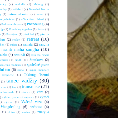
ánky
(2)
melodie
(1)
Melong
(1)
náhled
(2)
mudry
(1)
Namkhai Norbu
nature of mind
(2)
ny
(1)
nemoc
(1)
objednávka
(1)
očista šesti oblastí
(1)
Phendeling
(4)
)
Padmasambhava
(1)
rijp
(1)
Practicing together
(1)
Praha
(1)
překlad
(2)
přepis
u
(1)
Prostějov
(1)
retreat
(10)
sign
(2)
replay
(1)
samaja
(2)
sangha
shen
(1)
rušen
(1)
santi mahá sangha
(10)
1)
mdzin
(4)
seminář
(2)
sgra thal ’gyur
Sirotkova
(2)
chriek
(1)
siddhi
(1)
společné praxe
společná meditace
(1)
dní tun
(6)
stúpa
(1)
sypání mandaly
Taklung Tsetrul
 RInpočhe
(1)
tanec vadžry
(30)
(1)
transmise
(21)
dicína
(1)
tisk
(1)
váza
(2)
ná hromada
(1)
vánoce
(1)
)
výročí
výklad pro nové zájemce
(1)
Vzácná váza
(4)
3)
výživa
(1)
Wangdenling
(6)
webcast
(4)
ztráty a
g
(1)
zhitro
(1)
změna
(1)