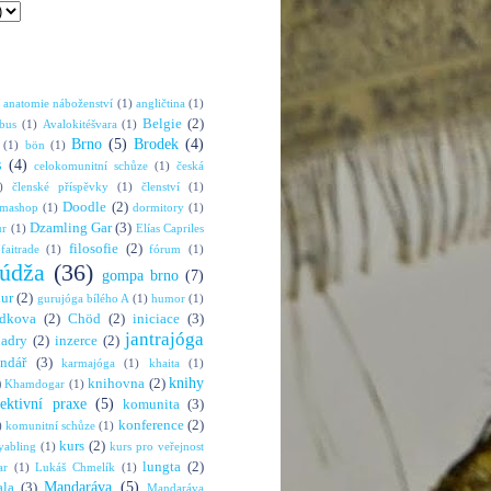
anatomie náboženství
(1)
angličtina
(1)
Belgie
(2)
bus
(1)
Avalokitéšvara
(1)
Brno
(5)
Brodek
(4)
(1)
bön
(1)
s
(4)
celokomunitní schůze
(1)
česká
)
členské příspěvky
(1)
členství
(1)
Doodle
(2)
rmashop
(1)
dormitory
(1)
Dzamling Gar
(3)
ur
(1)
Elías Capriles
filosofie
(2)
faitrade
(1)
fórum
(1)
údža
(36)
gompa brno
(7)
hur
(2)
gurujóga bílého A
(1)
humor
(1)
dkova
(2)
Chöd
(2)
iniciace
(3)
jantrajóga
adry
(2)
inzerce
(2)
endář
(3)
karmajóga
(1)
khaita
(1)
knihy
)
knihovna
(2)
Khamdogar
(1)
lektivní praxe
(5)
komunita
(3)
konference
(2)
)
komunitní schůze
(1)
kurs
(2)
abling
(1)
kurs pro veřejnost
lungta
(2)
ar
(1)
Lukáš Chmelík
(1)
Mandaráva
(5)
la
(3)
Mandaráva