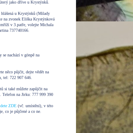
úterý jako dříve u Krystýnků.
e hlášená u Krystýnků (Milady
te na zvonek Eliška Krystýnková
mříží v 3.patře, volejte
Michala
rtina 737740166.
y se nachází v gönpě na
te něco půjčit, dejte vědět na
 tel: 722 907 646.
xtů si také můžete zapůjčit na
. Telefon na Jirku:
777 999 390
ajdete ZDE
(vč. umístění), v této
je, co je půjčené a co ne.