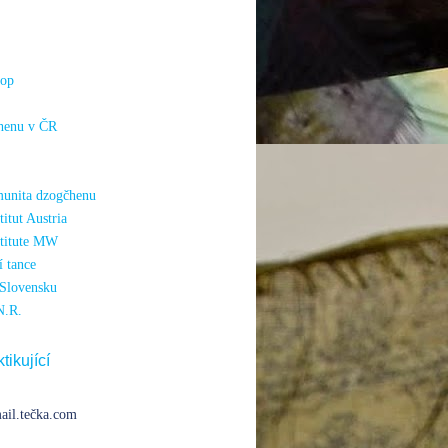
hop
henu v ČR
unita dzogčhenu
itut Austria
titute MW
 tance
Slovensku
N.R.
tikující
ail.tečka.com