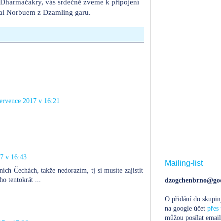
í Dharmačakry, vás srdečně zveme k připojení
ai Norbuem z Dzamling garu.
července 2017 v 16:21
7 v 16:43
Mailing-list
ích Čechách, takže nedorazím, tj si musíte zajistit
o tentokrát ...
dzogchenbrno@goo
O přidání do skupin
na google účet
přes 
můžou posílat email