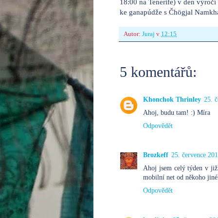
18:00 na Tenerife) v den výroč
ke ganapúdže s Čhögjal Namkh
Autor:
Juraj
v
12:15
5 komentářů:
Khonchok Thrinley
25. 
Ahoj, budu tam! :) Míra
Odpovědět
Brozkeff
25. července 201
Ahoj jsem celý týden v jižn
mobilní net od někoho jinéh
Odpovědět