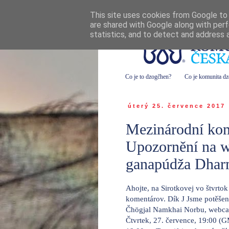
This site uses cookies from Google to d
are shared with Google along with perf
statistics, and to detect and address 
Co je to dzogčhen?
Co je komunita d
úterý 25. července 2017
Mezinárodní ko
Upozornění na w
ganapúdža Dhar
Ahojte, na Sirotkovej vo štvrtok
komentárov. Dík J Jsme potěšen
Čhögjal Namkhai Norbu, webca
Čtvrtek, 27. července, 19:00 (G