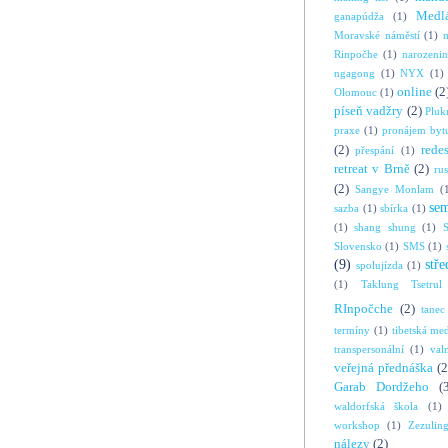
Medl
ganapúdža
(1)
Moravské náměstí
(1)
Rinpočhe
(1)
narozeni
ngagong
(1)
NYX
(1)
online
(2
Olomouc
(1)
píseň vadžry
(2)
Pluk
praxe
(1)
pronájem byt
(2)
rede
přespání
(1)
retreat v Brně
(2)
ru
(2)
Sangye Monlam
(
se
sazba
(1)
sbírka
(1)
(1)
shang shung
(1)
S
Slovensko
(1)
SMS
(1)
(9)
stře
spolujízda
(1)
(1)
Taklung Tsetrul
RInpočche
(2)
tanec
termíny
(1)
tibetská me
transpersonální
(1)
val
veřejná přednáška
(2
Garab Dordžeho
(
waldorfská škola
(1)
workshop
(1)
Zezulin
nálezy
(2)