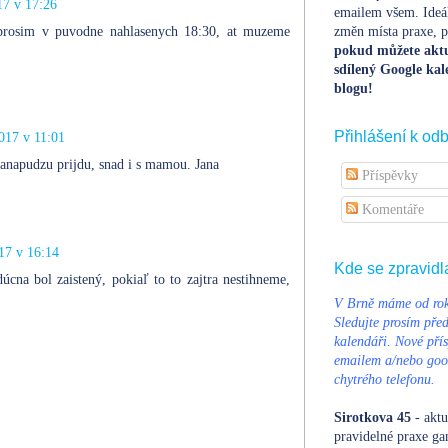
17 v 17:26
emailem všem. Ideá
 prosim v puvodne nahlasenych 18:30, at muzeme
změn místa praxe, po
pokud můžete aktu
sdílený Google kal
blogu!
Přihlášení k od
017 v 11:01
ganapudzu prijdu, snad i s mamou. Jana
Příspěvky
Komentáře
17 v 16:14
Kde se zpravidl
úcna bol zaistený, pokiaľ to to zajtra nestihneme,
V Brně máme od rok
Sledujte prosím pře
kalendáři. Nové přís
emailem a/nebo goog
chytrého telefonu.
Sirotkova 45
- aktu
pravidelné praxe ga