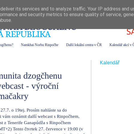
eliver its services and to analyze traffic. Your IP address and 
ormance and security metrics to ensure quality of service, gen
abuse.
zogčhenu?
Namkhai Norbu Rinpočhe
Další lokální centra v ČR
Kalendář akcí v
Kalendář
munita dzogčhenu
ebcast - výroční
mačakry
 27.7. o 19tej. Prosím nahláste sa do
i vám oznámit další webcast s Rinpočhem,
st z Tenerife Ganapúdža s Rinpočhem
MT+2) Tento čtvrtek 27. července v 19:00 (v