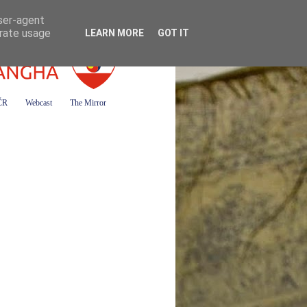
user-agent
erate usage
LEARN MORE
GOT IT
 ČR
Webcast
The Mirror