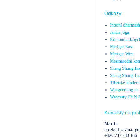
Odkazy
Interní dharmas
Jantra jóga
Komunita dzogč
Merigar East
Merigar West
Mezinárodní kom
Shang Shung Inst
Shang Shung Ins
Tibetské moderní
Wangdenling na 
Webcasty Ch.N.
Kontakty na prak
Martin
brozkeff.zavináč.gm
+420 737 740 166