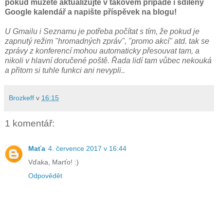
pokud můžete aktualizujte v takovém případě i sdílený
Google kalendář a napište příspěvek na blogu!
U Gmailu i Seznamu je potřeba počítat s tím, že pokud je
zapnutý režim "hromadných zpráv", "promo akcí" atd. tak se
zprávy z konferencí mohou automaticky přesouvat tam, a
nikoli v hlavní doručené poště. Řada lidí tam vůbec nekouká
a přitom si tuhle funkci ani nevypli..
Brozkeff
v
16:15
1 komentář:
Maťa
4. července 2017 v 16:44
Vďaka, Marťo! :)
Odpovědět