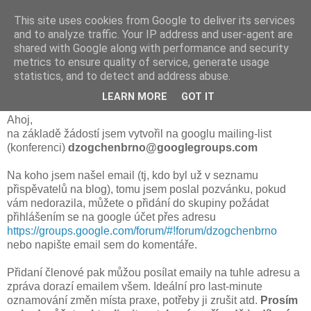
This site uses cookies from Google to deliver its services
and to analyze traffic. Your IP address and user-agent are
shared with Google along with performance and security
metrics to ensure quality of service, generate usage
úterý 4. července 2017
statistics, and to detect and address abuse.
Mailing-list
LEARN MORE
GOT IT
Ahoj,
na základě žádostí jsem vytvořil na googlu mailing-list
(konferenci)
dzogchenbrno@googlegroups.com
Na koho jsem našel email (tj, kdo byl už v seznamu
přispěvatelů na blog), tomu jsem poslal pozvánku, pokud
vám nedorazila, můžete o přidání do skupiny požádat
přihlášením se na google účet přes adresu
https://groups.google.com/forum/#!forum/dzogchenbrno
nebo napište email sem do komentáře.
Přidaní členové pak můžou posílat emaily na tuhle adresu a
zpráva dorazí emailem všem. Ideální pro last-minute
oznamování změn místa praxe, potřeby ji zrušit atd.
Prosím