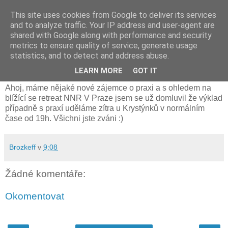
This site uses cookies from Google to deliver its services
and to analyze traffic. Your IP address and user-agent are
shared with Google along with performance and security
metrics to ensure quality of service, generate usage
pondělí 1. srpna 2016
statistics, and to detect and address abuse.
V úterý výklad pro nové zájemce
LEARN MORE
GOT IT
Ahoj, máme nějaké nové zájemce o praxi a s ohledem na
blížící se retreat NNR V Praze jsem se už domluvil že výklad
případně s praxí uděláme zítra u Krystýnků v normálním
čase od 19h. Všichni jste zváni :)
Brozkeff
v
9:08
Žádné komentáře:
Okomentovat