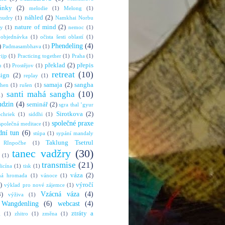
ánky
(2)
melodie
(1)
Melong
(1)
náhled
(2)
mudry
(1)
Namkhai Norbu
nature of mind
(2)
ny
(1)
nemoc
(1)
objednávka
(1)
očista šesti oblastí
(1)
Phendeling
(4)
)
Padmasambhava
(1)
rijp
(1)
Practicing together
(1)
Praha
(1)
překlad
(2)
přepis
u
(1)
Prostějov
(1)
retreat
(10)
sign
(2)
replay
(1)
samaja
(2)
sangha
shen
(1)
rušen
(1)
santi mahá sangha
(10)
1)
mdzin
(4)
seminář
(2)
sgra thal ’gyur
Sirotkova
(2)
chriek
(1)
siddhi
(1)
společné praxe
společná meditace
(1)
dní tun
(6)
stúpa
(1)
sypání mandaly
Taklung Tsetrul
 RInpočhe
(1)
tanec vadžry
(30)
(1)
transmise
(21)
dicína
(1)
tisk
(1)
váza
(2)
ná hromada
(1)
vánoce
(1)
)
výročí
výklad pro nové zájemce
(1)
Vzácná váza
(4)
3)
výživa
(1)
Wangdenling
(6)
webcast
(4)
ztráty a
g
(1)
zhitro
(1)
změna
(1)