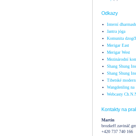
Odkazy
Interní dharmas
Jantra jóga
Komunita dzogč
Merigar East
Merigar West
Mezinárodní kom
Shang Shung Inst
Shang Shung Ins
Tibetské moderní
Wangdenling na 
Webcasty Ch.N.
Kontakty na prak
Martin
brozkeff.zavináč.gm
+420 737 740 166