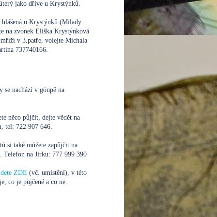
úterý jako dříve u Krystýnků.
e hlášená u Krystýnků (Milady
te na zvonek Eliška Krystýnková
mříží v 3.patře, volejte
Michala
rtina 737740166.
y se nachází v gönpě na
te něco půjčit, dejte vědět na
 tel: 722 907 646.
xtů si také můžete zapůjčit na
. Telefon na Jirku:
777 999 390
ajdete ZDE
(vč. umístění), v této
je, co je půjčené a co ne.