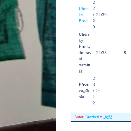
2
Uhers
2
ký
:
22:30
Brod
2
9
Uhers
ký
Brod,,
doprav
22:33
9
ní
termin
ál
2
Březo
3
vá,,šk
:
>
ola
1
2
Autor:
Brozkeff
v
18:53