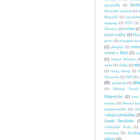
Medl
ganapúdža
(1)
Moravské náměstí
(1)
Rinpočhe
(1)
narozeni
ngagong
(1)
NYX
(1)
online
(2
Olomouc
(1)
píseň vadžry
(2)
Pluk
praxe
(1)
pronájem byt
(2)
rede
přespání
(1)
retreat v Brně
(2)
ru
(2)
Sangye Monlam
(
se
sazba
(1)
sbírka
(1)
(1)
shang shung
(1)
S
Slovensko
(1)
SMS
(1)
(9)
stře
spolujízda
(1)
(1)
Taklung Tsetrul
RInpočche
(2)
tanec
termíny
(1)
tibetská me
transpersonální
(1)
val
veřejná přednáška
(2
Garab Dordžeho
(
waldorfská škola
(1)
workshop
(1)
Zezulin
nálezy
(2)