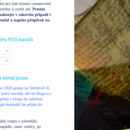
lní pro last-minute oznamování
třeby ji zrušit atd.
Prosím
alizujte v takovém případě i
endář a napište příspěvek na
běru RSS kanálů
a konají praxe
u 2020 gonpu na Sirotkově 45.
d praxí novinky zde na blogu a v
pěvky v blogu lze odebírat
le kalendář lze přidat do
ální rozpis v kalendáři
,
napůdži, tanec vadžry, po