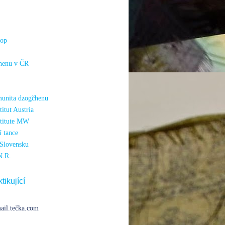
hop
henu v ČR
unita dzogčhenu
itut Austria
titute MW
 tance
Slovensku
N.R.
tikující
ail.tečka.com