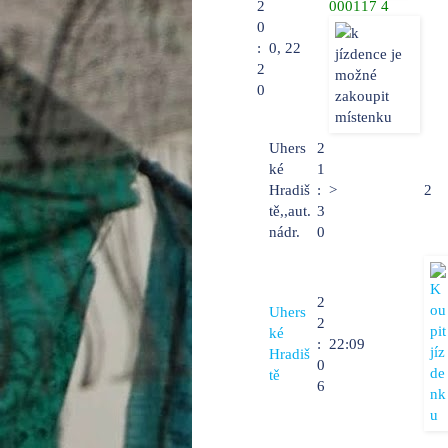
2
000117 4
0
:
0
,
22
2
0
Uhers
2
ké
1
Hradiš
:
>
2
tě,,aut.
3
nádr.
0
2
Uhers
2
ké
:
22:09
Hradiš
0
tě
6