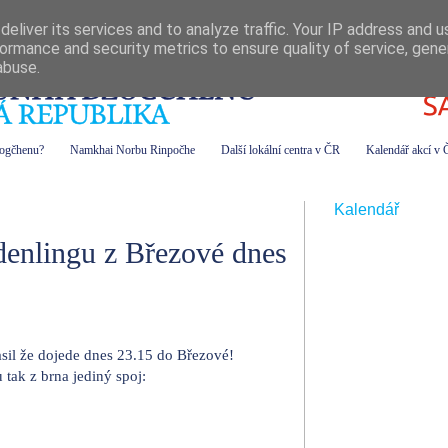
eliver its services and to analyze traffic. Your IP address and 
ormance and security metrics to ensure quality of service, gen
abuse.
zogčhenu?
Namkhai Norbu Rinpočhe
Další lokální centra v ČR
Kalendář akcí v
Kalendář
enlingu z Březové dnes
asil že dojede dnes 23.15 do Březové!
tak z brna jediný spoj: