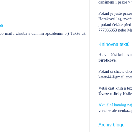
oznámení i praxe v 
Pokud je ještě prax
Horákové 1a)
,
zvoň
, pokud čekáte před 
56
777936353 nebo Ma
 do mailu zhruba s denním zpožděním :-) Takže už
Knihovna textů
Hlavní část knihovn
Sirotkové.
Pokud si chcete chce
kateu44@gmail.com,
Větší část knih a te
Úvoze
u Jirky Krále
Aktuální katalog n
verzi se ale neukazu
Archiv blogu