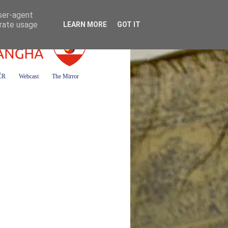
user-agent
erate usage
LEARN MORE
GOT IT
 ČR
Webcast
The Mirror