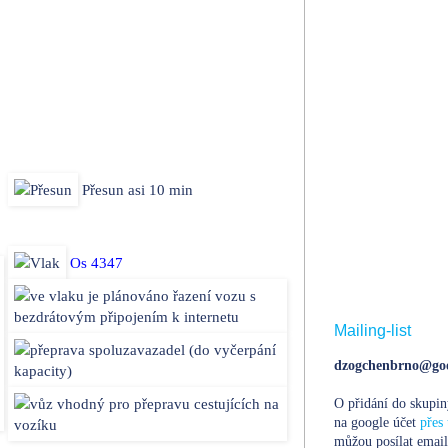
Přesun asi 10 min
Os 4347
Mailing-list
dzogchenbrno@goo
O přidání do skupin
na google účet
přes 
můžou posílat email