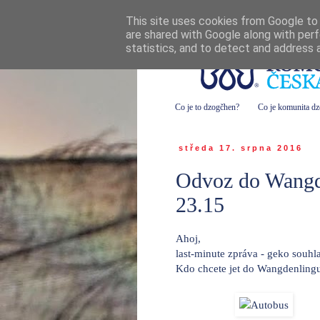
This site uses cookies from Google to d
are shared with Google along with perf
statistics, and to detect and address 
Co je to dzogčhen?
Co je komunita d
středa 17. srpna 2016
Odvoz do Wangd
23.15
Ahoj,
last-minute zpráva - geko souhl
Kdo chcete jet do Wangdenlingu 