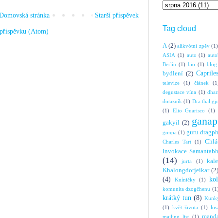
Domovská stránka
Starší příspěvek
Tag cloud
příspěvku (Atom)
A
(2)
alikvótní zpěv
(1)
ASIA
(1)
auto
(1)
auto
Berlín
(1)
bio
(1)
blog
Caprile
bydlení
(2)
televize
(1)
článek
(1
degustace vína
(1)
dha
dotazník
(1)
Dra thal gj
(1)
Elio Guarisco
(1)
ganap
gakyil
(2)
guru dragp
gonpa
(1)
Chlá
Charles Tart
(1)
Invokace Samantabh
(14)
kal
jurta
(1)
Khalongdorjeikar
(2
(4)
ko
Kníničky
(1)
komunita dzogčhenu
(1
krátký tun
(8)
Kunky
(1)
květ života
(1)
los
manda
mailing list
(1)