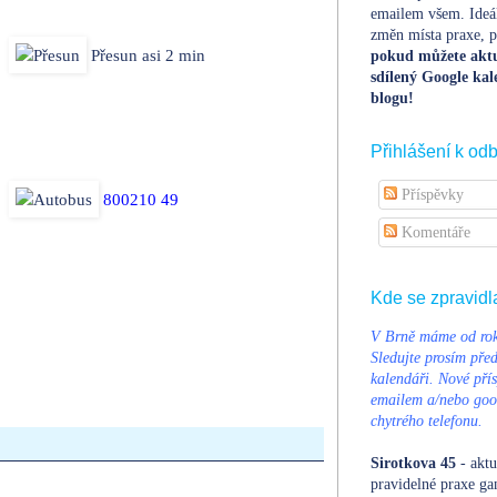
emailem všem. Ideá
změn místa praxe, po
Přesun asi 2 min
pokud můžete aktu
sdílený Google kal
blogu!
Přihlášení k od
Příspěvky
800210 49
Komentáře
Kde se zpravidl
V Brně máme od rok
Sledujte prosím pře
kalendáři. Nové přís
emailem a/nebo goog
chytrého telefonu.
Sirotkova 45
- aktu
pravidelné praxe ga