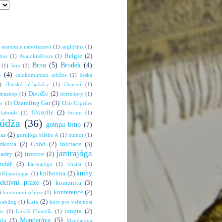
anatomie náboženství
(1)
angličtina
(1)
Belgie
(2)
bus
(1)
Avalokitéšvara
(1)
Brno
(5)
Brodek
(4)
(1)
bön
(1)
s
(4)
celokomunitní schůze
(1)
česká
)
členské příspěvky
(1)
členství
(1)
Doodle
(2)
rmashop
(1)
dormitory
(1)
Dzamling Gar
(3)
ur
(1)
Elías Capriles
filosofie
(2)
faitrade
(1)
fórum
(1)
údža
(36)
gompa brno
(7)
hur
(2)
gurujóga bílého A
(1)
humor
(1)
dkova
(2)
Chöd
(2)
iniciace
(3)
jantrajóga
adry
(2)
inzerce
(2)
endář
(3)
karmajóga
(1)
khaita
(1)
knihy
)
knihovna
(2)
Khamdogar
(1)
lektivní praxe
(5)
komunita
(3)
konference
(2)
)
komunitní schůze
(1)
kurs
(2)
abling
(1)
kurs pro veřejnost
lungta
(2)
ar
(1)
Lukáš Chmelík
(1)
Mandaráva
(5)
la
(3)
Mandaráva