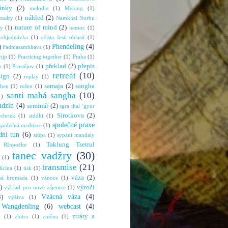
ánky
(2)
melodie
(1)
Melong
(1)
náhled
(2)
mudry
(1)
Namkhai Norbu
nature of mind
(2)
ny
(1)
nemoc
(1)
objednávka
(1)
očista šesti oblastí
(1)
Phendeling
(4)
)
Padmasambhava
(1)
rijp
(1)
Practicing together
(1)
Praha
(1)
překlad
(2)
přepis
u
(1)
Prostějov
(1)
retreat
(10)
sign
(2)
replay
(1)
samaja
(2)
sangha
shen
(1)
rušen
(1)
santi mahá sangha
(10)
1)
mdzin
(4)
seminář
(2)
sgra thal ’gyur
Sirotkova
(2)
chriek
(1)
siddhi
(1)
společné praxe
společná meditace
(1)
dní tun
(6)
stúpa
(1)
sypání mandaly
Taklung Tsetrul
 RInpočhe
(1)
tanec vadžry
(30)
(1)
transmise
(21)
dicína
(1)
tisk
(1)
váza
(2)
ná hromada
(1)
vánoce
(1)
)
výročí
výklad pro nové zájemce
(1)
Vzácná váza
(4)
3)
výživa
(1)
Wangdenling
(6)
webcast
(4)
ztráty a
g
(1)
zhitro
(1)
změna
(1)