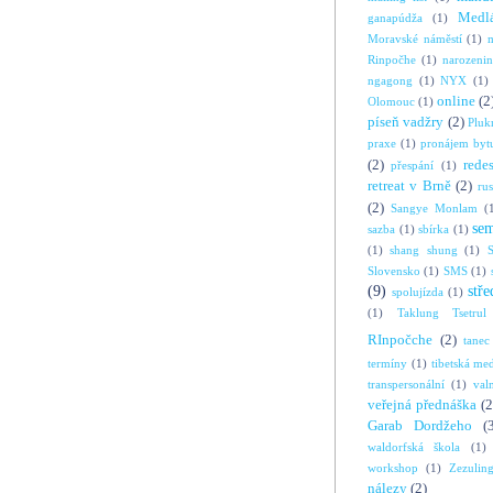
Medl
ganapúdža
(1)
Moravské náměstí
(1)
Rinpočhe
(1)
narozeni
ngagong
(1)
NYX
(1)
online
(2
Olomouc
(1)
píseň vadžry
(2)
Pluk
praxe
(1)
pronájem byt
(2)
rede
přespání
(1)
retreat v Brně
(2)
ru
(2)
Sangye Monlam
(
se
sazba
(1)
sbírka
(1)
(1)
shang shung
(1)
S
Slovensko
(1)
SMS
(1)
(9)
stře
spolujízda
(1)
(1)
Taklung Tsetrul
RInpočche
(2)
tanec
termíny
(1)
tibetská me
transpersonální
(1)
val
veřejná přednáška
(2
Garab Dordžeho
(
waldorfská škola
(1)
workshop
(1)
Zezulin
nálezy
(2)