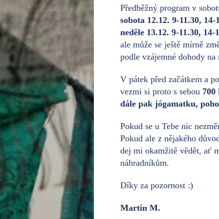
Předběžný program v sobotu
sobota 12.12. 9-11.30, 14-
neděle 13.12. 9-11.30, 14-
ale může se ještě mírně změ
podle vzájemné dohody na m
V pátek před začátkem a po
vezmi si proto s sebou
700 
dále pak jógamatku, pohod
Pokud se u Tebe nic nezměni
Pokud ale z nějakého důvod
dej mi okamžitě vědět, ať 
náhradníkům.
Díky za pozornost :)
Martin M.