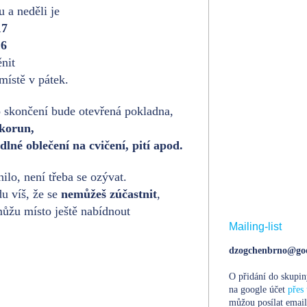
 a neděli je
17
16
nit
ístě v pátek.
 skončení bude otevřená pokladna,
korun,
lné oblečení na cvičení, pití apod.
lo, není třeba se ozývat.
u víš, že se
nemůžeš zúčastnit
,
můžu místo ještě nabídnout
Mailing-list
dzogchenbrno@goo
O přidání do skupin
na google účet
přes 
můžou posílat email