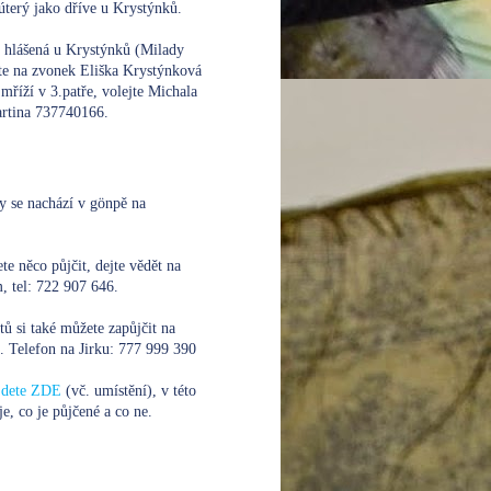
úterý jako dříve u Krystýnků.
e hlášená u Krystýnků (Milady
te na zvonek Eliška Krystýnková
mříží v 3.patře, volejte
Michala
rtina 737740166.
y se nachází v gönpě na
te něco půjčit, dejte vědět na
 tel: 722 907 646.
xtů si také můžete zapůjčit na
. Telefon na Jirku:
777 999 390
ajdete ZDE
(vč. umístění), v této
je, co je půjčené a co ne.