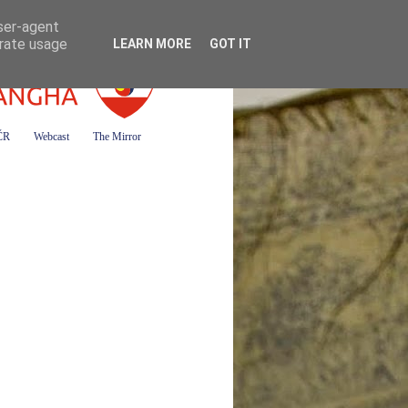
user-agent
erate usage
LEARN MORE
GOT IT
 ČR
Webcast
The Mirror