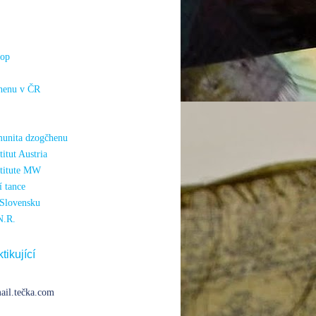
hop
henu v ČR
unita dzogčhenu
itut Austria
titute MW
 tance
Slovensku
N.R.
tikující
ail.tečka.com