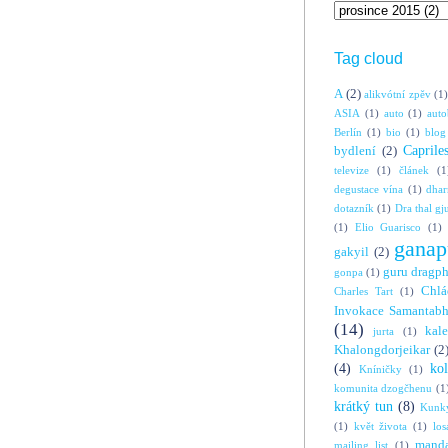
Tag cloud
A
(2)
alikvótní zpěv
(1)
ASIA
(1)
auto
(1)
auto
Berlín
(1)
bio
(1)
blog
Caprile
bydlení
(2)
televize
(1)
článek
(1
degustace vína
(1)
dha
dotazník
(1)
Dra thal gj
(1)
Elio Guarisco
(1)
ganap
gakyil
(2)
guru dragp
gonpa
(1)
Chlá
Charles Tart
(1)
Invokace Samantabh
(14)
kal
jurta
(1)
Khalongdorjeikar
(2
(4)
ko
Kníničky
(1)
komunita dzogčhenu
(1
krátký tun
(8)
Kunky
(1)
květ života
(1)
los
manda
mailing list
(1)