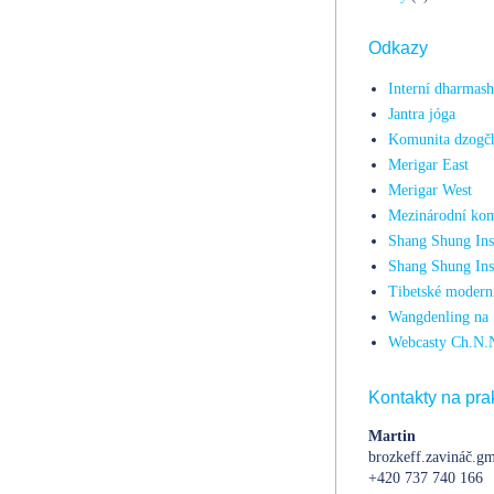
Odkazy
Interní dharmas
Jantra jóga
Komunita dzogč
Merigar East
Merigar West
Mezinárodní kom
Shang Shung Inst
Shang Shung Ins
Tibetské moderní
Wangdenling na 
Webcasty Ch.N.
Kontakty na prak
Martin
brozkeff.zavináč.gm
+420 737 740 166