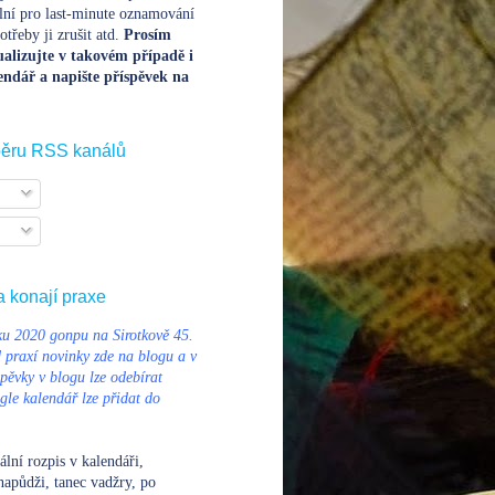
lní pro last-minute oznamování
třeby ji zrušit atd.
Prosím
alizujte v takovém případě i
endář a napište příspěvek na
běru RSS kanálů
a konají praxe
u 2020 gonpu na Sirotkově 45.
d praxí novinky zde na blogu a v
pěvky v blogu lze odebírat
le kalendář lze přidat do
ální rozpis v kalendáři
,
napůdži, tanec vadžry, po