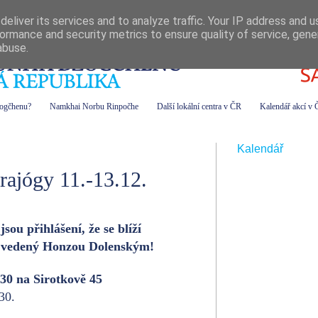
eliver its services and to analyze traffic. Your IP address and 
ormance and security metrics to ensure quality of service, gen
abuse.
zogčhenu?
Namkhai Norbu Rinpočhe
Další lokální centra v ČR
Kalendář akcí v
Kalendář
trajógy 11.-13.12.
ou přihlášení, že se blíží
y vedený Honzou Dolenským!
30 na Sirotkově 45
30.