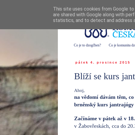
This site uses cookies from Google to d
are shared with Google along with perf
statistics, and to detect and address 
Co je to dzogčhen?
Co je komunita d
pátek 4. prosince 2015
Blíží se kurs jan
Ahoj,
na vědomí dávám těm, co js
brněnský kurs jantrajóg
Začínáme v pátek až v 18.
v Žabovřeskách, cca do 20.