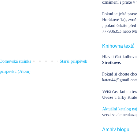
oznámení i praxe v 
Pokud je ještě prax
Horákové 1a)
,
zvoň
, pokud čekáte před 
777936353 nebo Ma
Knihovna textů
Hlavní část knihovn
Domovská stránka
Starší příspěvek
Sirotkové.
příspěvku (Atom)
Pokud si chcete chce
kateu44@gmail.com,
Větší část knih a te
Úvoze
u Jirky Krále
Aktuální katalog n
verzi se ale neukazu
Archiv blogu