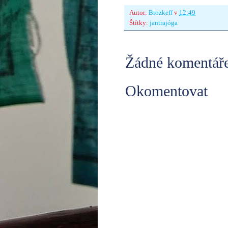
Autor:
Brozkeff
v
12:49
Štítky:
jantrajóga
Žádné komentáře
Okomentovat