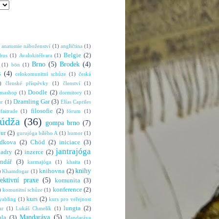
anatomie náboženství
(1)
angličtina
(1)
Belgie
(2)
bus
(1)
Avalokitéšvara
(1)
Brno
(5)
Brodek
(4)
(1)
bön
(1)
s
(4)
celokomunitní schůze
(1)
česká
)
členské příspěvky
(1)
členství
(1)
Doodle
(2)
rmashop
(1)
dormitory
(1)
Dzamling Gar
(3)
ur
(1)
Elías Capriles
filosofie
(2)
faitrade
(1)
fórum
(1)
údža
(36)
gompa brno
(7)
hur
(2)
gurujóga bílého A
(1)
humor
(1)
dkova
(2)
Chöd
(2)
iniciace
(3)
jantrajóga
adry
(2)
inzerce
(2)
endář
(3)
karmajóga
(1)
khaita
(1)
knihy
)
knihovna
(2)
Khamdogar
(1)
lektivní praxe
(5)
komunita
(3)
konference
(2)
)
komunitní schůze
(1)
kurs
(2)
abling
(1)
kurs pro veřejnost
lungta
(2)
ar
(1)
Lukáš Chmelík
(1)
Mandaráva
(5)
la
(3)
Mandaráva