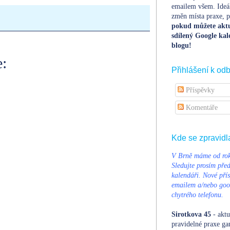
emailem všem. Ideá
změn místa praxe, po
pokud můžete aktu
sdílený Google kal
blogu!
:
Přihlášení k od
Příspěvky
Komentáře
Kde se zpravidl
V Brně máme od rok
Sledujte prosím pře
kalendáři. Nové přís
emailem a/nebo goog
chytrého telefonu.
Sirotkova 45
- aktu
pravidelné praxe ga