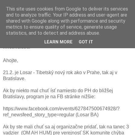
This site uses cookies from Google to deliver its services
and to analyze traffic. Your IP address and user-agent are
shared with Google along with performance and security
metrics to ensure quality of service, generate usage
pondělí 9. února 2015
statistics, and to detect and address abuse.
Losar v BA - 21.2. & tanečníci na
LEARN MORE
GOT IT
mandalu
Ahojte,
21.2. je Losar - Tibetský nový rok ako v Prahe, tak aj v
Bratislave.
Ak by niekto mal chuť ísť namiesto do PH do bližšej
Bratislavy, program je na FB stránke nižšie:
https://www.facebook.com/events/627847500674928/?
ref_newsfeed_story_type=regular (Losar BA)
Ak by ste mali chuť sa aj organizačne pridať, tak na tanec 3
vadzier (OM AH HUM) pre verejnosť SK komunite chýba