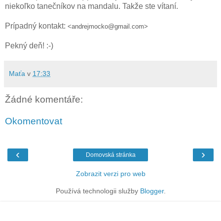
niekoľko tanečníkov na mandalu. Takže ste vítaní.
Prípadný kontakt:
<
andrejmocko@gmail.com
>
Pekný deň! :-)
Maťa
v
17:33
Žádné komentáře:
Okomentovat
‹
›
Domovská stránka
Zobrazit verzi pro web
Používá technologii služby
Blogger
.