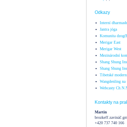
Odkazy
Interní dharmas
Jantra jóga
Komunita dzogč
Merigar East
Merigar West
Mezinárodní kom
Shang Shung Inst
Shang Shung Ins
Tibetské moderní
Wangdenling na 
Webcasty Ch.N.
Kontakty na prak
Martin
brozkeff.zavináč.gm
+420 737 740 166