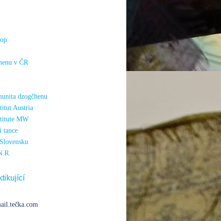
hop
henu v ČR
unita dzogčhenu
itut Austria
titute MW
 tance
Slovensku
N.R.
tikující
ail.tečka.com