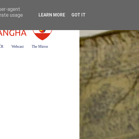
user-agent
erate usage
LEARN MORE
GOT IT
 ČR
Webcast
The Mirror