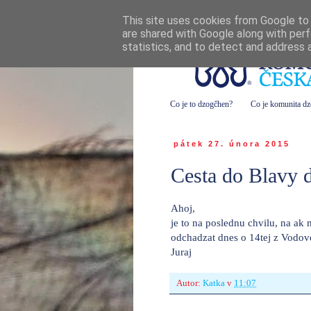
This site uses cookies from Google to d
are shared with Google along with perf
statistics, and to detect and address 
Co je to dzogčhen?
Co je komunita d
pátek 27. února 2015
Cesta do Blavy d
Ahoj,
je to na poslednu chvilu, na ak
odchadzat dnes o 14tej z Vodove
Juraj
Autor:
Katka
v
11:07