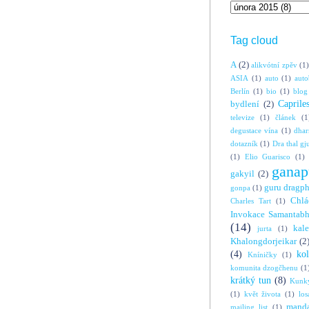
Tag cloud
A
(2)
alikvótní zpěv
(1)
ASIA
(1)
auto
(1)
auto
Berlín
(1)
bio
(1)
blog
Caprile
bydlení
(2)
televize
(1)
článek
(1
degustace vína
(1)
dha
dotazník
(1)
Dra thal gj
(1)
Elio Guarisco
(1)
ganap
gakyil
(2)
guru dragp
gonpa
(1)
Chlá
Charles Tart
(1)
Invokace Samantabh
(14)
kal
jurta
(1)
Khalongdorjeikar
(2
(4)
ko
Kníničky
(1)
komunita dzogčhenu
(1
krátký tun
(8)
Kunky
(1)
květ života
(1)
los
manda
mailing list
(1)