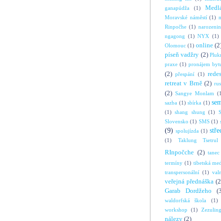
Medl
ganapúdža
(1)
Moravské náměstí
(1)
Rinpočhe
(1)
narozeni
ngagong
(1)
NYX
(1)
online
(2
Olomouc
(1)
píseň vadžry
(2)
Pluk
praxe
(1)
pronájem byt
(2)
rede
přespání
(1)
retreat v Brně
(2)
ru
(2)
Sangye Monlam
(
se
sazba
(1)
sbírka
(1)
(1)
shang shung
(1)
S
Slovensko
(1)
SMS
(1)
(9)
stře
spolujízda
(1)
(1)
Taklung Tsetrul
RInpočche
(2)
tanec
termíny
(1)
tibetská me
transpersonální
(1)
val
veřejná přednáška
(2
Garab Dordžeho
(
waldorfská škola
(1)
workshop
(1)
Zezulin
nálezy
(2)