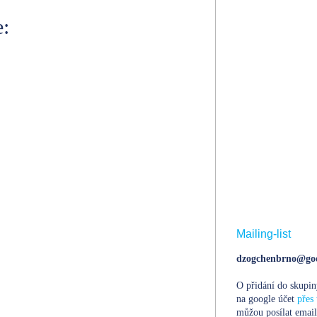
:
Mailing-list
dzogchenbrno@goo
O přidání do skupin
na google účet
přes 
můžou posílat email