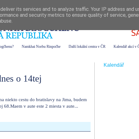
eliver its services and to analyze traffic. Your IP address and 
ormance and security metrics to ensure quality of service, gen
abuse.
zogčhenu?
Namkhai Norbu Rinpočhe
Další lokální centra v ČR
Kalendář akcí v
Kalendář
nes o 14tej
 ma niekto cestu do bratislavy na Jima, budem
j 68.Maem v aute este 2 miesta v aute...