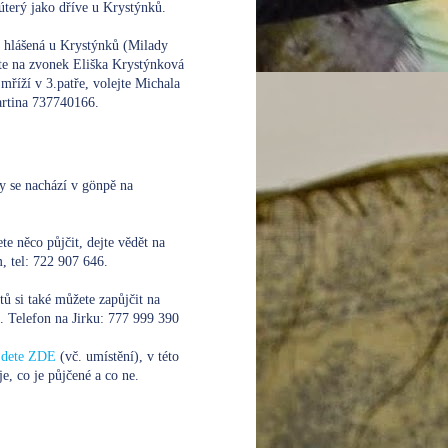
úterý jako dříve u Krystýnků.
e hlášená u Krystýnků (Milady
te na zvonek Eliška Krystýnková
mříží v 3.patře, volejte
Michala
rtina 737740166.
y se nachází v gönpě na
te něco půjčit, dejte vědět na
 tel: 722 907 646.
xtů si také můžete zapůjčit na
. Telefon na Jirku:
777 999 390
ajdete ZDE
(vč. umístění), v této
je, co je půjčené a co ne.