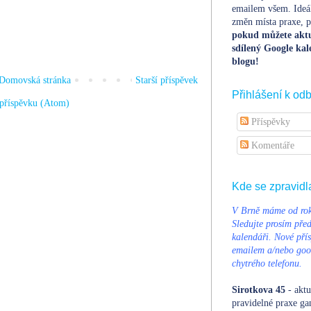
emailem všem. Ideá
změn místa praxe, po
pokud můžete aktu
sdílený Google kal
blogu!
Domovská stránka
Starší příspěvek
Přihlášení k od
příspěvku (Atom)
Příspěvky
Komentáře
Kde se zpravidl
V Brně máme od rok
Sledujte prosím pře
kalendáři. Nové přís
emailem a/nebo goog
chytrého telefonu.
Sirotkova 45
- aktu
pravidelné praxe ga