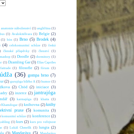
anatomie náboženství
(1)
angličtina
(1)
Belgie
(2)
bus
(1)
Avalokitéšvara
(1)
Brno
(5)
Brodek
(4)
(1)
bön
(1)
s
(4)
celokomunitní schůze
(1)
česká
)
členské příspěvky
(1)
členství
(1)
Doodle
(2)
rmashop
(1)
dormitory
(1)
Dzamling Gar
(3)
ur
(1)
Elías Capriles
filosofie
(2)
faitrade
(1)
fórum
(1)
údža
(36)
gompa brno
(7)
hur
(2)
gurujóga bílého A
(1)
humor
(1)
dkova
(2)
Chöd
(2)
iniciace
(3)
jantrajóga
adry
(2)
inzerce
(2)
endář
(3)
karmajóga
(1)
khaita
(1)
knihy
)
knihovna
(2)
Khamdogar
(1)
lektivní praxe
(5)
komunita
(3)
konference
(2)
)
komunitní schůze
(1)
kurs
(2)
abling
(1)
kurs pro veřejnost
lungta
(2)
ar
(1)
Lukáš Chmelík
(1)
Mandaráva
(5)
la
(3)
Mandaráva