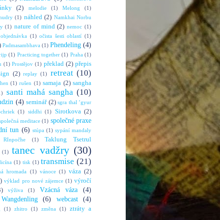
ánky
(2)
melodie
(1)
Melong
(1)
náhled
(2)
mudry
(1)
Namkhai Norbu
nature of mind
(2)
ny
(1)
nemoc
(1)
objednávka
(1)
očista šesti oblastí
(1)
Phendeling
(4)
)
Padmasambhava
(1)
rijp
(1)
Practicing together
(1)
Praha
(1)
překlad
(2)
přepis
u
(1)
Prostějov
(1)
retreat
(10)
sign
(2)
replay
(1)
samaja
(2)
sangha
shen
(1)
rušen
(1)
santi mahá sangha
(10)
1)
mdzin
(4)
seminář
(2)
sgra thal ’gyur
Sirotkova
(2)
chriek
(1)
siddhi
(1)
společné praxe
společná meditace
(1)
dní tun
(6)
stúpa
(1)
sypání mandaly
Taklung Tsetrul
 RInpočhe
(1)
tanec vadžry
(30)
(1)
transmise
(21)
dicína
(1)
tisk
(1)
váza
(2)
ná hromada
(1)
vánoce
(1)
)
výročí
výklad pro nové zájemce
(1)
Vzácná váza
(4)
3)
výživa
(1)
Wangdenling
(6)
webcast
(4)
ztráty a
g
(1)
zhitro
(1)
změna
(1)