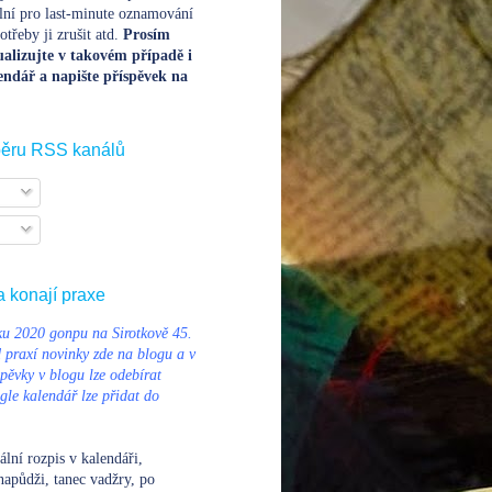
lní pro last-minute oznamování
třeby ji zrušit atd.
Prosím
alizujte v takovém případě i
endář a napište příspěvek na
běru RSS kanálů
a konají praxe
u 2020 gonpu na Sirotkově 45.
d praxí novinky zde na blogu a v
pěvky v blogu lze odebírat
le kalendář lze přidat do
ální rozpis v kalendáři
,
napůdži, tanec vadžry, po