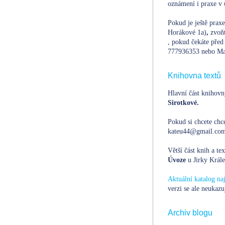
oznámení i praxe v 
Pokud je ještě prax
Horákové 1a)
,
zvoň
, pokud čekáte před 
777936353 nebo Ma
Knihovna textů
Hlavní část knihovn
Sirotkové.
Pokud si chcete chce
kateu44@gmail.com,
Větší část knih a te
Úvoze
u Jirky Krále
Aktuální katalog n
verzi se ale neukazu
Archiv blogu