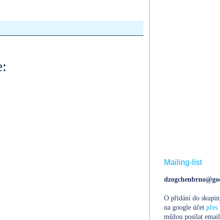
:
Mailing-list
dzogchenbrno@goo
O přidání do skupin
na google účet
přes 
můžou posílat email