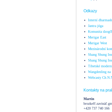
Odkazy
Interní dharmas
Jantra jóga
Komunita dzogč
Merigar East
Merigar West
Mezinárodní kom
Shang Shung Inst
Shang Shung Ins
Tibetské moderní
Wangdenling na 
Webcasty Ch.N.
Kontakty na prak
Martin
brozkeff.zavináč.gm
+420 737 740 166