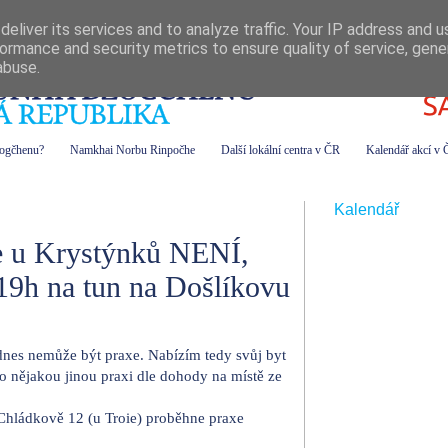
eliver its services and to analyze traffic. Your IP address and 
ormance and security metrics to ensure quality of service, gen
abuse.
zogčhenu?
Namkhai Norbu Rinpočhe
Další lokální centra v ČR
Kalendář akcí v
Kalendář
e u Krystýnků NENÍ,
 19h na tun na Došlíkovu
 dnes nemůže být praxe. Nabízím tedy svůj byt
o nějakou jinou praxi dle dohody na místě ze
 Chládkově 12 (u Troie) proběhne praxe