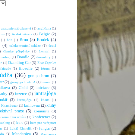
anatomie náboženství
(1)
angličtina
(1)
Belgie
(2)
bus
(1)
Avalokitéšvara
(1)
Brno
(5)
Brodek
(4)
(1)
bön
(1)
s
(4)
celokomunitní schůze
(1)
česká
)
členské příspěvky
(1)
členství
(1)
Doodle
(2)
rmashop
(1)
dormitory
(1)
Dzamling Gar
(3)
ur
(1)
Elías Capriles
filosofie
(2)
faitrade
(1)
fórum
(1)
údža
(36)
gompa brno
(7)
hur
(2)
gurujóga bílého A
(1)
humor
(1)
dkova
(2)
Chöd
(2)
iniciace
(3)
jantrajóga
adry
(2)
inzerce
(2)
endář
(3)
karmajóga
(1)
khaita
(1)
knihy
)
knihovna
(2)
Khamdogar
(1)
lektivní praxe
(5)
komunita
(3)
konference
(2)
)
komunitní schůze
(1)
kurs
(2)
abling
(1)
kurs pro veřejnost
lungta
(2)
ar
(1)
Lukáš Chmelík
(1)
Mandaráva
(5)
la
(3)
Mandaráva