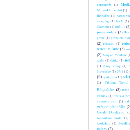
Medl
ganapúdža
(1)
Moravské náměstí
(1)
Rinpočhe
(1)
narozeni
ngagong
(1)
NYX
(1)
online
(2
Olomouc
(1)
píseň vadžry
(2)
Pluk
praxe
(1)
pronájem byt
(2)
rede
přespání
(1)
retreat v Brně
(2)
ru
(2)
Sangye Monlam
(
se
sazba
(1)
sbírka
(1)
(1)
shang shung
(1)
S
Slovensko
(1)
SMS
(1)
(9)
stře
spolujízda
(1)
(1)
Taklung Tsetrul
RInpočche
(2)
tanec
termíny
(1)
tibetská me
transpersonální
(1)
val
veřejná přednáška
(2
Garab Dordžeho
(
waldorfská škola
(1)
workshop
(1)
Zezulin
nálezy
(2)