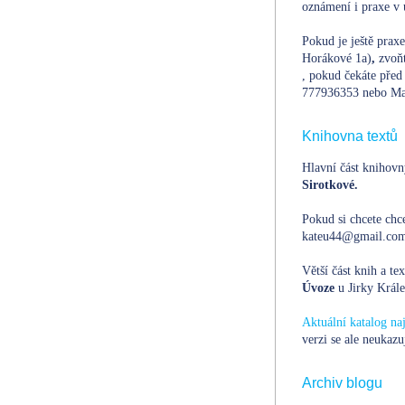
oznámení i praxe v 
Pokud je ještě prax
Horákové 1a)
,
zvoň
, pokud čekáte před 
777936353 nebo Ma
Knihovna textů
Hlavní část knihovn
Sirotkové.
Pokud si chcete chce
kateu44@gmail.com,
Větší část knih a te
Úvoze
u Jirky Krále
Aktuální katalog n
verzi se ale neukazu
Archiv blogu