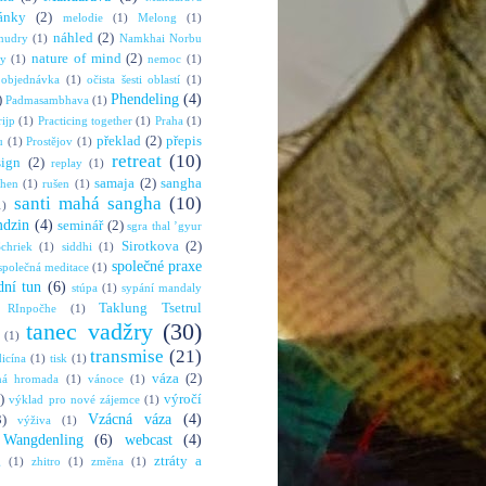
ánky
(2)
melodie
(1)
Melong
(1)
náhled
(2)
mudry
(1)
Namkhai Norbu
nature of mind
(2)
ny
(1)
nemoc
(1)
objednávka
(1)
očista šesti oblastí
(1)
Phendeling
(4)
)
Padmasambhava
(1)
rijp
(1)
Practicing together
(1)
Praha
(1)
překlad
(2)
přepis
u
(1)
Prostějov
(1)
retreat
(10)
sign
(2)
replay
(1)
samaja
(2)
sangha
shen
(1)
rušen
(1)
santi mahá sangha
(10)
1)
mdzin
(4)
seminář
(2)
sgra thal ’gyur
Sirotkova
(2)
chriek
(1)
siddhi
(1)
společné praxe
společná meditace
(1)
dní tun
(6)
stúpa
(1)
sypání mandaly
Taklung Tsetrul
 RInpočhe
(1)
tanec vadžry
(30)
(1)
transmise
(21)
dicína
(1)
tisk
(1)
váza
(2)
ná hromada
(1)
vánoce
(1)
)
výročí
výklad pro nové zájemce
(1)
Vzácná váza
(4)
3)
výživa
(1)
Wangdenling
(6)
webcast
(4)
ztráty a
g
(1)
zhitro
(1)
změna
(1)