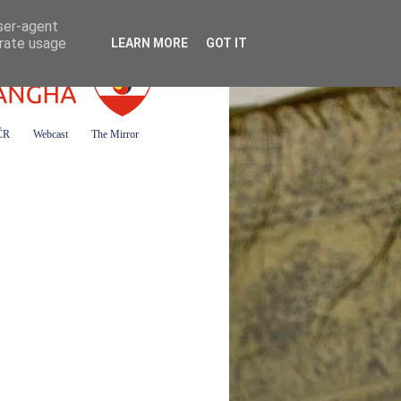
user-agent
erate usage
LEARN MORE
GOT IT
 ČR
Webcast
The Mirror