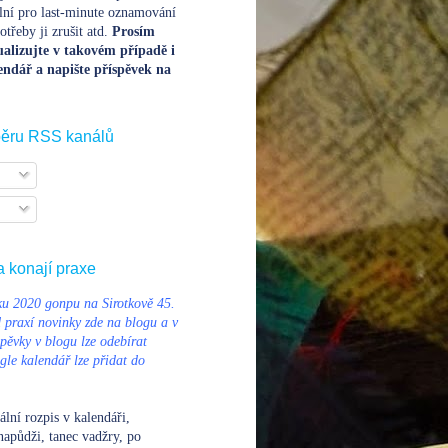
lní pro last-minute oznamování
třeby ji zrušit atd.
Prosím
alizujte v takovém případě i
endář a napište příspěvek na
běru RSS kanálů
a konají praxe
u 2020 gonpu na Sirotkově 45.
d praxí novinky zde na blogu a v
pěvky v blogu lze odebírat
le kalendář lze přidat do
ální rozpis v kalendáři
,
napůdži, tanec vadžry, po