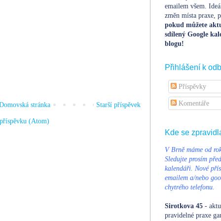
emailem všem. Ideá
změn místa praxe, po
pokud můžete aktu
sdílený Google kal
blogu!
Přihlášení k od
Příspěvky
Komentáře
Domovská stránka
Starší příspěvek
příspěvku (Atom)
Kde se zpravidl
V Brně máme od rok
Sledujte prosím pře
kalendáři. Nové přís
emailem a/nebo goog
chytrého telefonu.
Sirotkova 45
- aktu
pravidelné praxe ga