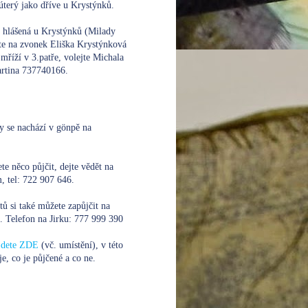
úterý jako dříve u Krystýnků.
e hlášená u Krystýnků (Milady
te na zvonek Eliška Krystýnková
mříží v 3.patře, volejte
Michala
rtina 737740166.
y se nachází v gönpě na
te něco půjčit, dejte vědět na
 tel: 722 907 646.
xtů si také můžete zapůjčit na
. Telefon na Jirku:
777 999 390
ajdete ZDE
(vč. umístění), v této
je, co je půjčené a co ne.