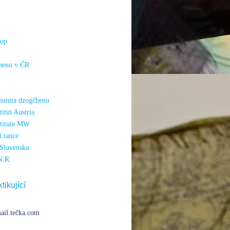
hop
henu v ČR
unita dzogčhenu
itut Austria
titute MW
 tance
Slovensku
N.R.
tikující
ail.tečka.com