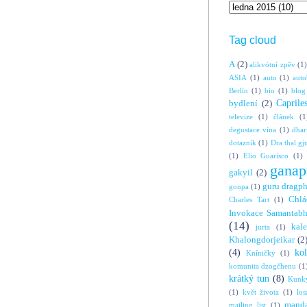
Tag cloud
A
(2)
alikvótní zpěv
(1)
ASIA
(1)
auto
(1)
auto
Berlín
(1)
bio
(1)
blog
Caprile
bydlení
(2)
televize
(1)
článek
(1
degustace vína
(1)
dha
dotazník
(1)
Dra thal gj
(1)
Elio Guarisco
(1)
ganap
gakyil
(2)
guru dragp
gonpa
(1)
Chlá
Charles Tart
(1)
Invokace Samantabh
(14)
kal
jurta
(1)
Khalongdorjeikar
(2
(4)
ko
Kníničky
(1)
komunita dzogčhenu
(1
krátký tun
(8)
Kunky
(1)
květ života
(1)
los
manda
mailing list
(1)