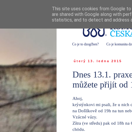
This site uses cookies from Google to d
are shared with Google along with perf
statistics, and to detect and address 
Co je to dzogčhen?
Co je komunita d
úterý 13. ledna 2015
Dnes 13.1. prax
můžete přijít od
Ahoj,
krýstýnkovi mi psali, že u nich
na Došlíkově od 19h na tun neb
Vzácné vázy.
Zítra (ve středu) pak od 18h na
chödu.