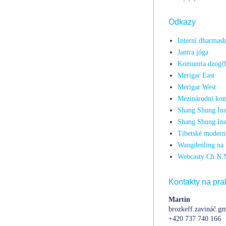
Odkazy
Interní dharmas
Jantra jóga
Komunita dzogč
Merigar East
Merigar West
Mezinárodní kom
Shang Shung Inst
Shang Shung Ins
Tibetské moderní
Wangdenling na 
Webcasty Ch.N.
Kontakty na prak
Martin
brozkeff.zavináč.gm
+420 737 740 166