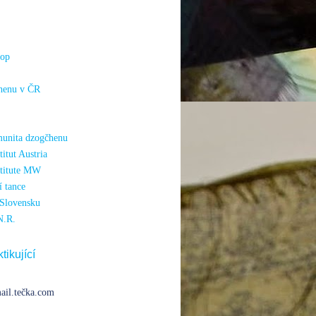
hop
henu v ČR
unita dzogčhenu
itut Austria
titute MW
 tance
Slovensku
N.R.
tikující
ail.tečka.com