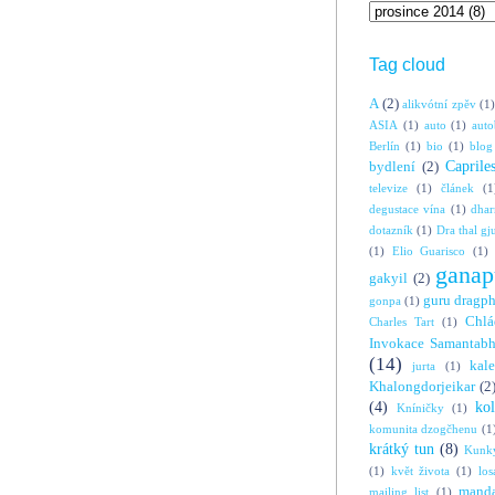
Tag cloud
A
(2)
alikvótní zpěv
(1)
ASIA
(1)
auto
(1)
auto
Berlín
(1)
bio
(1)
blog
Caprile
bydlení
(2)
televize
(1)
článek
(1
degustace vína
(1)
dha
dotazník
(1)
Dra thal gj
(1)
Elio Guarisco
(1)
ganap
gakyil
(2)
guru dragp
gonpa
(1)
Chlá
Charles Tart
(1)
Invokace Samantabh
(14)
kal
jurta
(1)
Khalongdorjeikar
(2
(4)
ko
Kníničky
(1)
komunita dzogčhenu
(1
krátký tun
(8)
Kunky
(1)
květ života
(1)
los
manda
mailing list
(1)