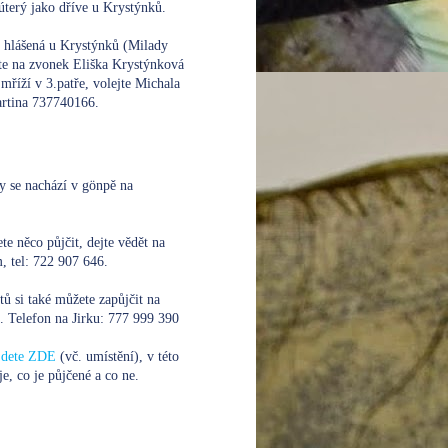
úterý jako dříve u Krystýnků.
e hlášená u Krystýnků (Milady
te na zvonek Eliška Krystýnková
mříží v 3.patře, volejte
Michala
rtina 737740166.
y se nachází v gönpě na
te něco půjčit, dejte vědět na
 tel: 722 907 646.
xtů si také můžete zapůjčit na
. Telefon na Jirku:
777 999 390
ajdete ZDE
(vč. umístění), v této
je, co je půjčené a co ne.