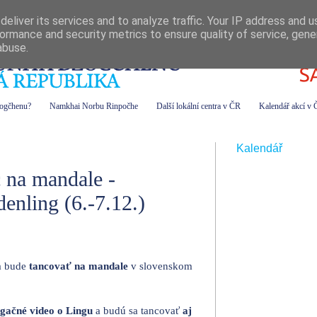
eliver its services and to analyze traffic. Your IP address and 
ormance and security metrics to ensure quality of service, gen
abuse.
zogčhenu?
Namkhai Norbu Rinpočhe
Další lokální centra v ČR
Kalendář akcí v
4
Kalendář
 na mandale -
enling (6.-7.12.)
 bude
tancovať na mandale
v slovenskom
gačné video o Lingu
a budú sa tancovať
aj