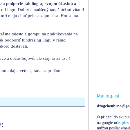
te a
podporte tak ling aj svojou účastou a
o Lingu. Dobrý a nadšený tanečníci sú vítaní!
torí majú chuť prísť a zapojiť sa. Hoc aj na
krásne miesto a gompu na praktikovanie na
ak podporiť fundrasing lingu v rámci
skoro dostavali.
é a občas bojové, ale stojí to za to :-)
utom, dajte vedieť, rada sa pridám.
Mailing-list
dzogchenbrno@goo
O přidání do skupin
:
na google účet
přes 
můžou posílat email