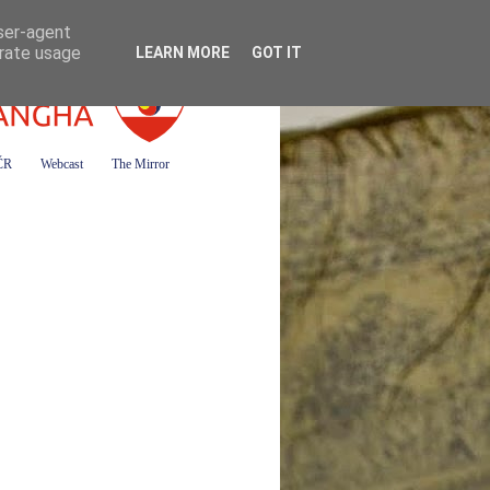
user-agent
erate usage
LEARN MORE
GOT IT
 ČR
Webcast
The Mirror