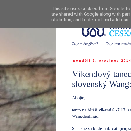
This site uses cookies from Google to d
are shared with Google along with perf
statistics, and to detect and address 
Co je to dzogčhen?
Co je komunita d
pondělí 1. prosince 201
Víkendový tanec
slovenský Wangd
Ahojte,
tento najbližší
víkend 6.-7.12.
sa
Wangdenlingu.
Súčasne sa bude
natáčať propa