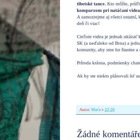
tibetské tance.
Kto môžte, príď
komparzom pri natáčaní videa
A samozrejme aj všetci ostatní, k
deň či viac!
Cieľom videa je jednak ukázať 
SK (a neďaleko od Brna) a jedn
komunity, aby sme ho štastne a 
Príroda krásna, podmienky chatov
Ak by ste niekto plánovali ísť a
Autor:
Maťa
v
22:20
Žádné komentáře