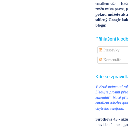
emailem všem. Ideá
změn místa praxe, po
pokud můžete aktu
sdílený Google kal
blogu!
Přihlášení k od
Příspěvky
Komentáře
Kde se zpravidl
V Brně máme od rok
Sledujte prosím pře
kalendáři. Nové přís
emailem a/nebo goog
chytrého telefonu.
Sirotkova 45
- aktu
pravidelné praxe ga