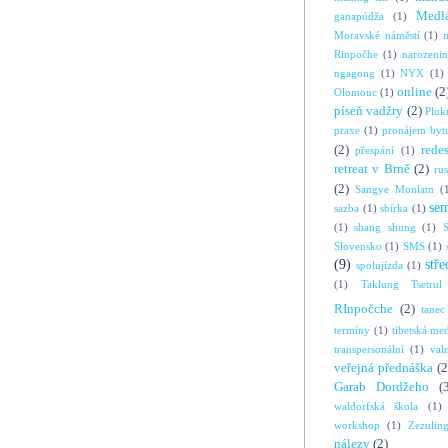
Medl
ganapúdža
(1)
Moravské náměstí
(1)
Rinpočhe
(1)
narozeni
ngagong
(1)
NYX
(1)
online
(2
Olomouc
(1)
píseň vadžry
(2)
Pluk
praxe
(1)
pronájem byt
(2)
rede
přespání
(1)
retreat v Brně
(2)
ru
(2)
Sangye Monlam
(
se
sazba
(1)
sbírka
(1)
(1)
shang shung
(1)
S
Slovensko
(1)
SMS
(1)
(9)
stře
spolujízda
(1)
(1)
Taklung Tsetrul
RInpočche
(2)
tanec
termíny
(1)
tibetská me
transpersonální
(1)
val
veřejná přednáška
(2
Garab Dordžeho
(
waldorfská škola
(1)
workshop
(1)
Zezulin
nálezy
(2)