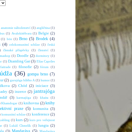
anatomie náboženství
(1)
angličtina
(1)
Belgie
(2)
bus
(1)
Avalokitéšvara
(1)
Brno
(5)
Brodek
(4)
(1)
bön
(1)
s
(4)
celokomunitní schůze
(1)
česká
)
členské příspěvky
(1)
členství
(1)
Doodle
(2)
rmashop
(1)
dormitory
(1)
Dzamling Gar
(3)
ur
(1)
Elías Capriles
filosofie
(2)
faitrade
(1)
fórum
(1)
údža
(36)
gompa brno
(7)
hur
(2)
gurujóga bílého A
(1)
humor
(1)
dkova
(2)
Chöd
(2)
iniciace
(3)
jantrajóga
adry
(2)
inzerce
(2)
endář
(3)
karmajóga
(1)
khaita
(1)
knihy
)
knihovna
(2)
Khamdogar
(1)
lektivní praxe
(5)
komunita
(3)
konference
(2)
)
komunitní schůze
(1)
kurs
(2)
abling
(1)
kurs pro veřejnost
lungta
(2)
ar
(1)
Lukáš Chmelík
(1)
Mandaráva
(5)
la
(3)
Mandaráva