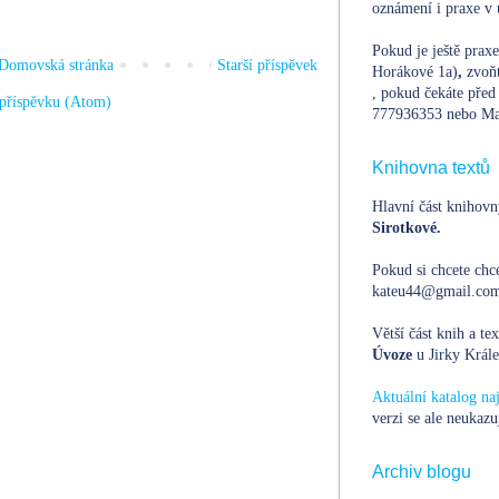
oznámení i praxe v 
Pokud je ještě prax
Domovská stránka
Starší příspěvek
Horákové 1a)
,
zvoň
, pokud čekáte před 
příspěvku (Atom)
777936353 nebo Ma
Knihovna textů
Hlavní část knihovn
Sirotkové.
Pokud si chcete chce
kateu44@gmail.com,
Větší část knih a te
Úvoze
u Jirky Krále
Aktuální katalog n
verzi se ale neukazu
Archiv blogu