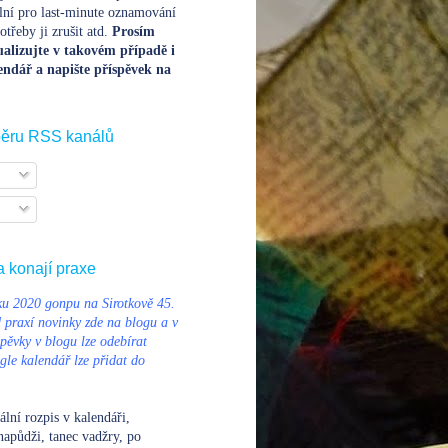
lní pro last-minute oznamování
třeby ji zrušit atd.
Prosím
alizujte v takovém případě i
endář a napište příspěvek na
běru RSS kanálů
a konají praxe
u 2020 gonpu na Sirotkově 45.
d praxí novinky zde na blogu a v
pěvky v blogu lze odebírat
le kalendář lze přidat do
ální rozpis v kalendáři
,
napůdži, tanec vadžry, po