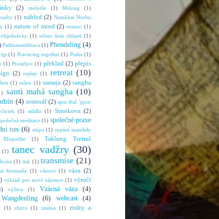
ánky
(2)
melodie
(1)
Melong
(1)
náhled
(2)
mudry
(1)
Namkhai Norbu
nature of mind
(2)
ny
(1)
nemoc
(1)
objednávka
(1)
očista šesti oblastí
(1)
Phendeling
(4)
)
Padmasambhava
(1)
rijp
(1)
Practicing together
(1)
Praha
(1)
překlad
(2)
přepis
u
(1)
Prostějov
(1)
retreat
(10)
sign
(2)
replay
(1)
samaja
(2)
sangha
shen
(1)
rušen
(1)
santi mahá sangha
(10)
1)
mdzin
(4)
seminář
(2)
sgra thal ’gyur
Sirotkova
(2)
chriek
(1)
siddhi
(1)
společné praxe
společná meditace
(1)
dní tun
(6)
stúpa
(1)
sypání mandaly
Taklung Tsetrul
 RInpočhe
(1)
tanec vadžry
(30)
(1)
transmise
(21)
dicína
(1)
tisk
(1)
váza
(2)
ná hromada
(1)
vánoce
(1)
)
výročí
výklad pro nové zájemce
(1)
Vzácná váza
(4)
3)
výživa
(1)
Wangdenling
(6)
webcast
(4)
ztráty a
g
(1)
zhitro
(1)
změna
(1)