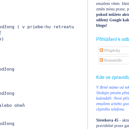
emailem všem. Ideá
změn místa praxe, po
pokud můžete aktu
sdílený Google kal
blogu!
odžong ( v priebe›hu retreatu 


) 

Přihlášení k od
Příspěvky
Komentáře
džong

Kde se zpravidl
V Brně máme od rok
džong 

Sledujte prosím pře
kalendáři. Nové přís
emailem a/nebo goog
alebo oheň 

chytrého telefonu.
Sirotkova 45
- aktu
džong 

pravidelné praxe ga