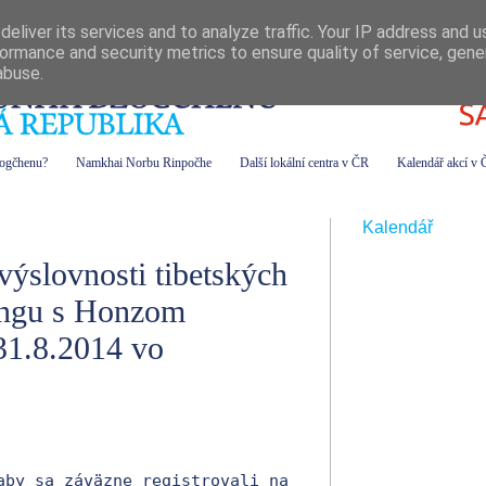
eliver its services and to analyze traffic. Your IP address and 
ormance and security metrics to ensure quality of service, gen
abuse.
zogčhenu?
Namkhai Norbu Rinpočhe
Další lokální centra v ČR
Kalendář akcí v
Kalendář
ýslovnosti tibetských
žongu s Honzom
31.8.2014 vo
pripomínam záujemcom, aby sa záväzne registrovali na 