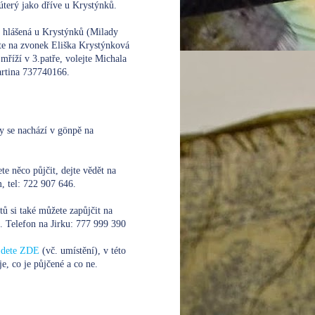
úterý jako dříve u Krystýnků.
e hlášená u Krystýnků (Milady
te na zvonek Eliška Krystýnková
mříží v 3.patře, volejte
Michala
rtina 737740166.
y se nachází v gönpě na
te něco půjčit, dejte vědět na
 tel: 722 907 646.
xtů si také můžete zapůjčit na
. Telefon na Jirku:
777 999 390
ajdete ZDE
(vč. umístění), v této
je, co je půjčené a co ne.