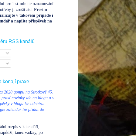
lní pro last-minute oznamování
třeby ji zrušit atd.
Prosím
alizujte v takovém případě i
endář a napište příspěvek na
běru RSS kanálů
a konají praxe
u 2020 gonpu na Sirotkově 45.
d praxí novinky zde na blogu a v
pěvky v blogu lze odebírat
le kalendář lze přidat do
ální rozpis v kalendáři
,
napůdži, tanec vadžry, po