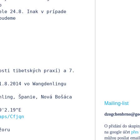


ele 24.8. Inak v prípade 
udeme

osti tibetských praxí) a 7. 
1.8.2014 vo Wangdenlingu 

nling, Španie, Nová Bošáca

Mailing-list
'2.19"E

dzogchenbrno@goo
aps/Cfjqn
O přidání do skupin
oru

na google účet
přes 
můžou posílat email