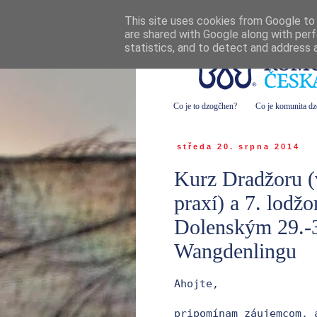
This site uses cookies from Google to d
are shared with Google along with perf
statistics, and to detect and address 
Co je to dzogčhen?
Co je komunita d
středa 20. srpna 2014
Kurz Dradžoru (v
praxí) a 7. lod
Dolenským 29.-
Wangdenlingu
Ahojte,
