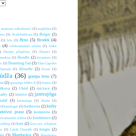
anatomie náboženství
(1)
angličtina
(1)
Belgie
(2)
bus
(1)
Avalokitéšvara
(1)
Brno
(5)
Brodek
(4)
(1)
bön
(1)
s
(4)
celokomunitní schůze
(1)
česká
)
členské příspěvky
(1)
členství
(1)
Doodle
(2)
rmashop
(1)
dormitory
(1)
Dzamling Gar
(3)
ur
(1)
Elías Capriles
filosofie
(2)
faitrade
(1)
fórum
(1)
údža
(36)
gompa brno
(7)
hur
(2)
gurujóga bílého A
(1)
humor
(1)
dkova
(2)
Chöd
(2)
iniciace
(3)
jantrajóga
adry
(2)
inzerce
(2)
endář
(3)
karmajóga
(1)
khaita
(1)
knihy
)
knihovna
(2)
Khamdogar
(1)
lektivní praxe
(5)
komunita
(3)
konference
(2)
)
komunitní schůze
(1)
kurs
(2)
abling
(1)
kurs pro veřejnost
lungta
(2)
ar
(1)
Lukáš Chmelík
(1)
Mandaráva
(5)
la
(3)
Mandaráva