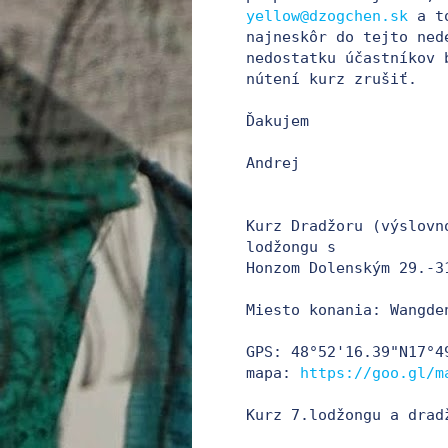
yellow@dzogchen.sk
 a to
najneskôr do tejto ned
nedostatku účastníkov b
nútení kurz zrušiť.

Ďakujem

Andrej

Kurz Dradžoru (výslovn
lodžongu s

Honzom Dolenským 29.-3
Miesto konania: Wangde
GPS: 48°52'16.39"N17°49
mapa: 
https://goo.gl/m
Kurz 7.lodžongu a dradž