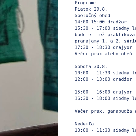
Program:

Piatok 29.8.

Spoločný obed

14:00-15:00 dradžor 

15:30 - 17:00 siedmy l
budeme tiež praktikovať
pranajamy 1. a 2. série
17:30 - 18:30 drajyor 

Večer prax alebo oheň

Sobota 30.8.

10:00 - 11:30 siedmy lo
12:00 - 13:00 dradžor 

15:00 - 16:00 drajyor 

16:30 - 18:00 siedmy lo
Večer prax, ganapudža 
Nede›ľa 

10:00 - 11:30 siedmy lo