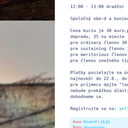
12:00 - 13:00 dradžor 

Spoločný obe›d a koniec
Cena kurzu je 30 euro,
dopredu, 35 na mieste

pre ordinary členov 30
pre sustaining členov 
pre meritorious členov 
pre členov snežného ti
Platby posielajte na ú
najneskôr do 22.8., do 
pre príjmecu dajte "lo
nebude prekážkou účasti
dohodneme sa.

Registrujte sa na: 
yel
Autor:
Brozkeff
v
16:43
Štítky:
Wangdenling