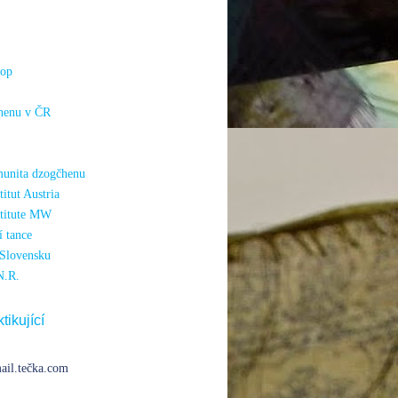
hop
henu v ČR
unita dzogčhenu
itut Austria
titute MW
 tance
Slovensku
N.R.
tikující
ail.tečka.com