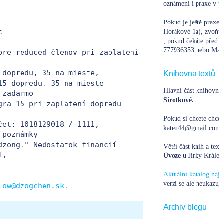
oznámení i praxe v 
Pokud je ještě prax
 

Horákové 1a)
,
zvoň
, pokud čekáte před 
777936353 nebo Ma
pre reduced členov pri zaplatení 
 dopredu, 35 na mieste,

Knihovna textů
15 dopredu, 35 na mieste  

Hlavní část knihovn
zadarmo

Sirotkové.
gra 15 pri zaplatení dopredu

Pokud si chcete chce
čet: 1018129018 / 1111, 
kateu44@gmail.com,
poznámky

dzong." Nedostatok financií 
Větší část knih a te
,

Úvoze
u Jirky Krále
Aktuální katalog n
verzi se ale neukazu
low@dzogchen.sk
Archiv blogu