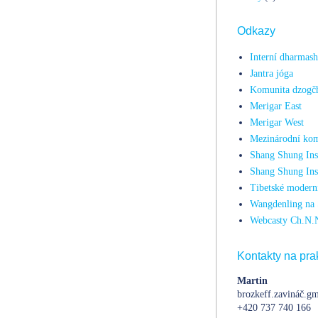
Odkazy
Interní dharmas
Jantra jóga
Komunita dzogč
Merigar East
Merigar West
Mezinárodní kom
Shang Shung Inst
Shang Shung Ins
Tibetské moderní
Wangdenling na 
Webcasty Ch.N.
Kontakty na prak
Martin
brozkeff.zavináč.gm
+420 737 740 166