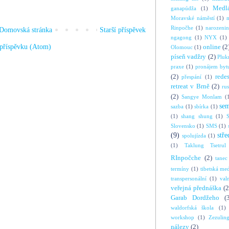
Medl
ganapúdža
(1)
Moravské náměstí
(1)
Rinpočhe
(1)
narozeni
Domovská stránka
Starší příspěvek
ngagong
(1)
NYX
(1)
příspěvku (Atom)
online
(2
Olomouc
(1)
píseň vadžry
(2)
Pluk
praxe
(1)
pronájem byt
(2)
rede
přespání
(1)
retreat v Brně
(2)
ru
(2)
Sangye Monlam
(
se
sazba
(1)
sbírka
(1)
(1)
shang shung
(1)
S
Slovensko
(1)
SMS
(1)
(9)
stře
spolujízda
(1)
(1)
Taklung Tsetrul
RInpočche
(2)
tanec
termíny
(1)
tibetská me
transpersonální
(1)
val
veřejná přednáška
(2
Garab Dordžeho
(
waldorfská škola
(1)
workshop
(1)
Zezulin
nálezy
(2)