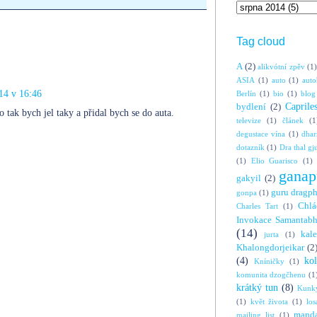
Tag cloud
A
(2)
alikvótní zpěv
(1)
ASIA
(1)
auto
(1)
auto
14 v 16:46
Berlín
(1)
bio
(1)
blog
Caprile
bydlení
(2)
 tak bych jel taky a přidal bych se do auta.
televize
(1)
článek
(1
degustace vína
(1)
dha
dotazník
(1)
Dra thal gj
(1)
Elio Guarisco
(1)
ganap
gakyil
(2)
guru dragp
gonpa
(1)
Chlá
Charles Tart
(1)
Invokace Samantabh
(14)
kal
jurta
(1)
Khalongdorjeikar
(2
(4)
ko
Kníničky
(1)
komunita dzogčhenu
(1
krátký tun
(8)
Kunky
(1)
květ života
(1)
los
manda
mailing list
(1)