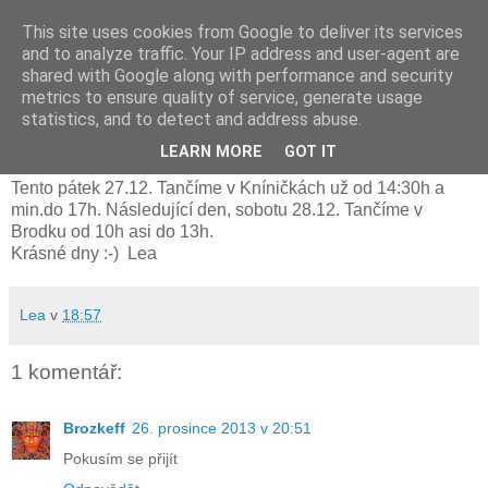
This site uses cookies from Google to deliver its services
and to analyze traffic. Your IP address and user-agent are
shared with Google along with performance and security
metrics to ensure quality of service, generate usage
čtvrtek 26. prosince 2013
statistics, and to detect and address abuse.
Tance Kníničky a Brodek
LEARN MORE
GOT IT
Tento pátek 27.12. Tančíme v Kníničkách už od 14:30h a
min.do 17h. Následující den, sobotu 28.12. Tančíme v
Brodku od 10h asi do 13h.
Krásné dny :-) Lea
Lea
v
18:57
1 komentář:
Brozkeff
26. prosince 2013 v 20:51
Pokusím se přijít