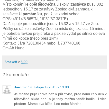
Místo konání je opět tělocvična u školy (zastávka busu 302
jedoucího v 15.17 ze zastávky Zoologická zahrada k
zastávce
U památníku
, použijte zadní vchod:
GPS: 49°14'8.565"N, 16°31'37.387"E)
Další spoje pro opozdilce jsou v 15.32 a v 15.47 ze Zoo.
Pěšky se dá ze zastávky Zoo na místo dojít za cca 15 minut,
je potřeba lávkou přejít řeku a pak se vydat po silnici doleva
mírně do kopce (něco přes 1km)
Kontakt: Jára 720130434 nebo já 737740166
Óm Ah Hung
Brozkeff
v
8:00
2 komentáře:
Jaromír
14. listopadu 2013 v 13:08
Je možno přijít i dříve něž o půl čtvrté, před námi celý den v
tělocvičně nikdo není a je tedy možno tančit hodinu i více
předem. Máme dva klíče, Leo nebo Martine...