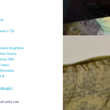
hop
henu v ČR
unita dzogčhenu
itut Austria
titute MW
 tance
Slovensku
N.R.
tikující
ail.tečka.com