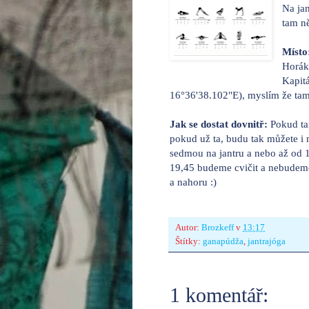
Na jan
tam n
Místo
Horák
Kapit
16°36'38.102"E), myslím že tam
Jak se dostat dovnitř:
Pokud ta
pokud už ta, budu tak můžete i
sedmou na jantru a nebo až od 
19,45 budeme cvičit a nebudeme
a nahoru :)
Autor:
Brozkeff
v
13:17
Štítky:
ganapúdža
,
jantrajóga
1 komentář: