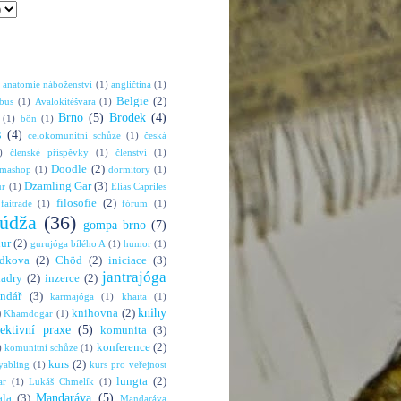
anatomie náboženství
(1)
angličtina
(1)
Belgie
(2)
bus
(1)
Avalokitéšvara
(1)
Brno
(5)
Brodek
(4)
(1)
bön
(1)
s
(4)
celokomunitní schůze
(1)
česká
)
členské příspěvky
(1)
členství
(1)
Doodle
(2)
rmashop
(1)
dormitory
(1)
Dzamling Gar
(3)
ur
(1)
Elías Capriles
filosofie
(2)
faitrade
(1)
fórum
(1)
údža
(36)
gompa brno
(7)
hur
(2)
gurujóga bílého A
(1)
humor
(1)
dkova
(2)
Chöd
(2)
iniciace
(3)
jantrajóga
adry
(2)
inzerce
(2)
endář
(3)
karmajóga
(1)
khaita
(1)
knihy
)
knihovna
(2)
Khamdogar
(1)
lektivní praxe
(5)
komunita
(3)
konference
(2)
)
komunitní schůze
(1)
kurs
(2)
abling
(1)
kurs pro veřejnost
lungta
(2)
ar
(1)
Lukáš Chmelík
(1)
Mandaráva
(5)
la
(3)
Mandaráva