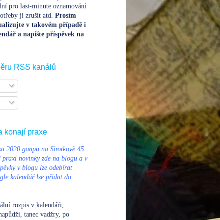
lní pro last-minute oznamování
třeby ji zrušit atd.
Prosím
alizujte v takovém případě i
endář a napište příspěvek na
běru RSS kanálů
a konají praxe
u 2020 gonpu na Sirotkově 45.
d praxí novinky zde na blogu a v
pěvky v blogu lze odebírat
le kalendář lze přidat do
ální rozpis v kalendáři
,
napůdži, tanec vadžry, po