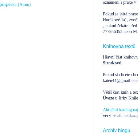
oznámení i praxe v 
příspěvku (Atom)
Pokud je ještě prax
Horákové 1a)
,
zvoň
, pokud čekáte před 
777936353 nebo Ma
Knihovna textů
Hlavní část knihovn
Sirotkové.
Pokud si chcete chce
kateu44@gmail.com,
Větší část knih a te
Úvoze
u Jirky Krále
Aktuální katalog n
verzi se ale neukazu
Archiv blogu