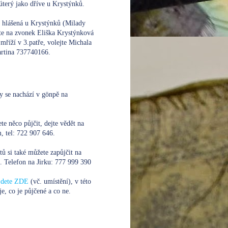
úterý jako dříve u Krystýnků.
e hlášená u Krystýnků (Milady
te na zvonek Eliška Krystýnková
mříží v 3.patře, volejte
Michala
rtina 737740166.
y se nachází v gönpě na
te něco půjčit, dejte vědět na
 tel: 722 907 646.
xtů si také můžete zapůjčit na
. Telefon na Jirku:
777 999 390
ajdete ZDE
(vč. umístění), v této
je, co je půjčené a co ne.