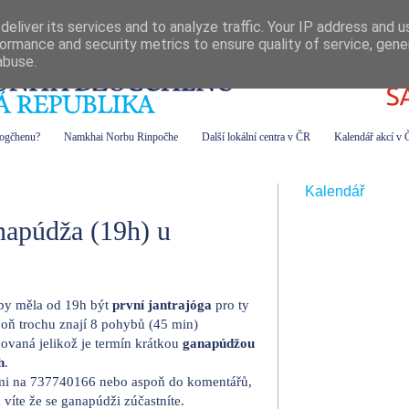
eliver its services and to analyze traffic. Your IP address and 
ormance and security metrics to ensure quality of service, gen
abuse.
zogčhenu?
Namkhai Norbu Rinpočhe
Další lokální centra v ČR
Kalendář akcí v
Kalendář
napúdža (19h) u
by měla od 19h být
první jantrajóga
pro ty
poň trochu znají 8 pohybů (45 min)
dovaná jelikož je termín krátkou
ganapúdžou
h
.
 mi na 737740166 nebo aspoň do komentářů,
víte že se ganapúdži zúčastníte.