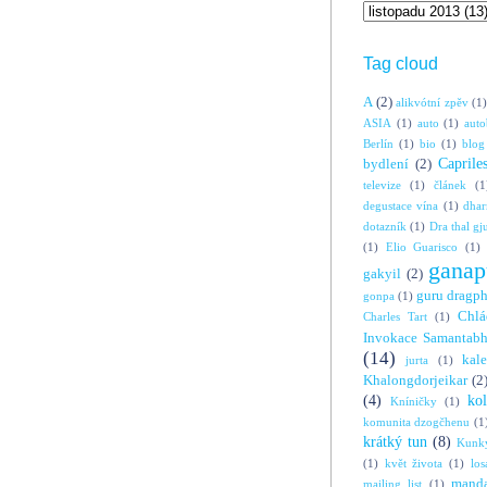
Tag cloud
A
(2)
alikvótní zpěv
(1)
ASIA
(1)
auto
(1)
auto
Berlín
(1)
bio
(1)
blog
Caprile
bydlení
(2)
televize
(1)
článek
(1
degustace vína
(1)
dha
dotazník
(1)
Dra thal gj
(1)
Elio Guarisco
(1)
ganap
gakyil
(2)
guru dragp
gonpa
(1)
Chlá
Charles Tart
(1)
Invokace Samantabh
(14)
kal
jurta
(1)
Khalongdorjeikar
(2
(4)
ko
Kníničky
(1)
komunita dzogčhenu
(1
krátký tun
(8)
Kunky
(1)
květ života
(1)
los
manda
mailing list
(1)