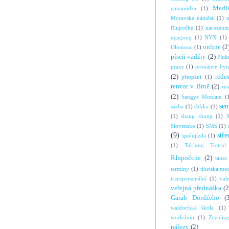
Medl
ganapúdža
(1)
Moravské náměstí
(1)
Rinpočhe
(1)
narozeni
ngagong
(1)
NYX
(1)
online
(2
Olomouc
(1)
píseň vadžry
(2)
Pluk
praxe
(1)
pronájem byt
(2)
rede
přespání
(1)
retreat v Brně
(2)
ru
(2)
Sangye Monlam
(
se
sazba
(1)
sbírka
(1)
(1)
shang shung
(1)
S
Slovensko
(1)
SMS
(1)
(9)
stře
spolujízda
(1)
(1)
Taklung Tsetrul
RInpočche
(2)
tanec
termíny
(1)
tibetská me
transpersonální
(1)
val
veřejná přednáška
(2
Garab Dordžeho
(
waldorfská škola
(1)
workshop
(1)
Zezulin
nálezy
(2)