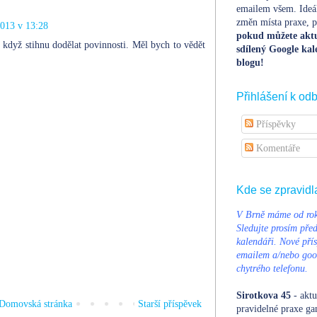
emailem všem. Ideá
změn místa praxe, po
2013 v 13:28
pokud můžete aktu
když stihnu dodělat povinnosti. Měl bych to vědět
sdílený Google kal
blogu!
Přihlášení k od
Příspěvky
Komentáře
Kde se zpravidl
V Brně máme od rok
Sledujte prosím pře
kalendáři. Nové přís
emailem a/nebo goog
chytrého telefonu.
Sirotkova 45
- aktu
Domovská stránka
Starší příspěvek
pravidelné praxe ga