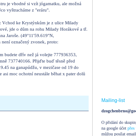
tru je vhodné si vzít jógamatku, ale možná
ěco vyštracháme z "eráru".
:
Vchod ke Krystýnkům je z ulice Milady
ové, jde o dům na rohu Milady Horákové a tř.
ána Jaroše. (49°11'59.619"N,
 není označený zvonek, proto:
m budete dřív než já volejte 777936353,
 mně 737740166. Přijďte buď těsně před
19.45 na ganapúdžu, v mezičase od 19 do
 asi moc ochotní neustále běhat x pater dolů
Mailing-list
dzogchenbrno@goo
O přidání do skupin
na google účet
přes 
můžou posílat email