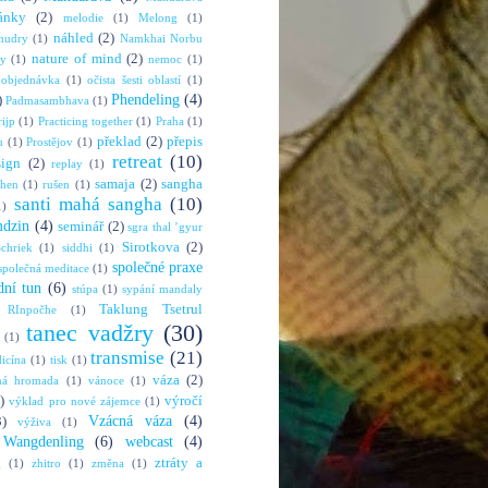
ánky
(2)
melodie
(1)
Melong
(1)
náhled
(2)
mudry
(1)
Namkhai Norbu
nature of mind
(2)
ny
(1)
nemoc
(1)
objednávka
(1)
očista šesti oblastí
(1)
Phendeling
(4)
)
Padmasambhava
(1)
rijp
(1)
Practicing together
(1)
Praha
(1)
překlad
(2)
přepis
u
(1)
Prostějov
(1)
retreat
(10)
sign
(2)
replay
(1)
samaja
(2)
sangha
shen
(1)
rušen
(1)
santi mahá sangha
(10)
1)
mdzin
(4)
seminář
(2)
sgra thal ’gyur
Sirotkova
(2)
chriek
(1)
siddhi
(1)
společné praxe
společná meditace
(1)
dní tun
(6)
stúpa
(1)
sypání mandaly
Taklung Tsetrul
 RInpočhe
(1)
tanec vadžry
(30)
(1)
transmise
(21)
dicína
(1)
tisk
(1)
váza
(2)
ná hromada
(1)
vánoce
(1)
)
výročí
výklad pro nové zájemce
(1)
Vzácná váza
(4)
3)
výživa
(1)
Wangdenling
(6)
webcast
(4)
ztráty a
g
(1)
zhitro
(1)
změna
(1)