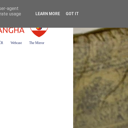
user-agent
erate usage
LEARN MORE
GOT IT
 ČR
Webcast
The Mirror