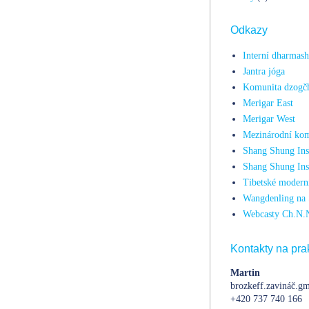
Odkazy
Interní dharmas
Jantra jóga
Komunita dzogč
Merigar East
Merigar West
Mezinárodní kom
Shang Shung Inst
Shang Shung Ins
Tibetské moderní
Wangdenling na 
Webcasty Ch.N.
Kontakty na prak
Martin
brozkeff.zavináč.gm
+420 737 740 166