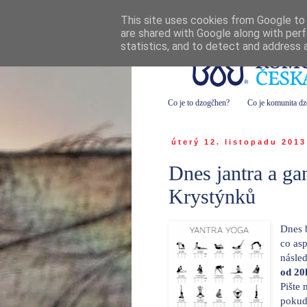
This site uses cookies from Google to d
are shared with Google along with perf
statistics, and to detect and address 
Co je to dzogčhen?
Co je komunita d
úterý 12. listopadu 2013
Dnes jantra a ga
Krystýnků
Dnes 
co as
násle
od 20
Pište
pokud 