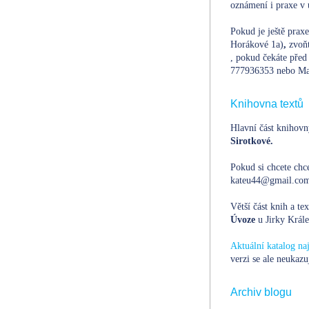
oznámení i praxe v 
Pokud je ještě prax
Horákové 1a)
,
zvoň
, pokud čekáte před 
777936353 nebo Ma
Knihovna textů
Hlavní část knihovn
Sirotkové.
Pokud si chcete chce
kateu44@gmail.com,
Větší část knih a te
Úvoze
u Jirky Krále
Aktuální katalog n
verzi se ale neukazu
Archiv blogu