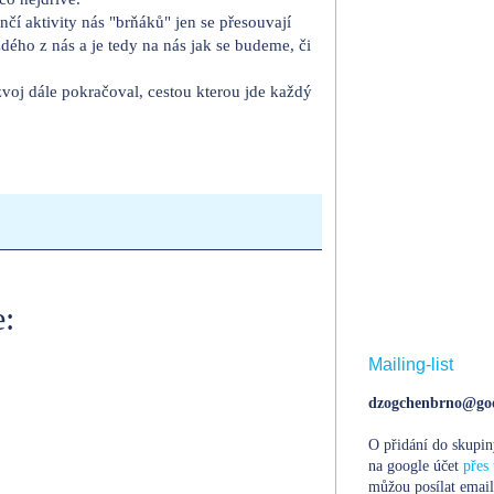
í aktivity nás "brňáků" jen se přesouvají
ého z nás a je tedy na nás jak se budeme, či
zvoj dále pokračoval, cestou kterou jde každý
:
Mailing-list
dzogchenbrno@goo
O přidání do skupin
na google účet
přes 
můžou posílat email