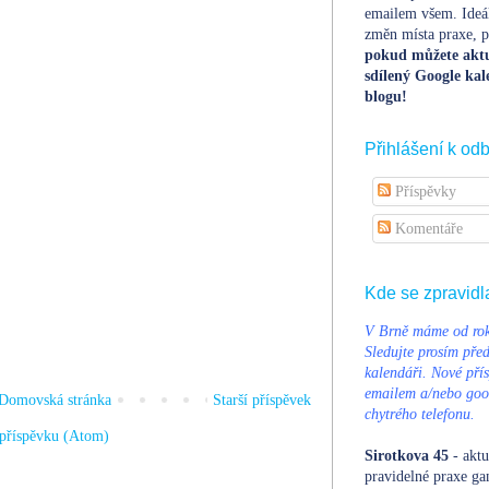
emailem všem. Ideá
změn místa praxe, po
pokud můžete aktu
sdílený Google kal
blogu!
Přihlášení k od
Příspěvky
Komentáře
Kde se zpravidl
V Brně máme od rok
Sledujte prosím pře
kalendáři. Nové přís
emailem a/nebo goog
Domovská stránka
Starší příspěvek
chytrého telefonu.
příspěvku (Atom)
Sirotkova 45
- aktu
pravidelné praxe ga