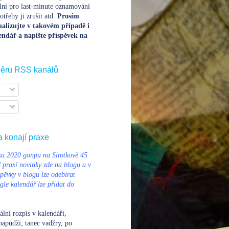
lní pro last-minute oznamování
třeby ji zrušit atd.
Prosím
alizujte v takovém případě i
endář a napište příspěvek na
běru RSS kanálů
a konají praxe
u 2020 gonpu na Sirotkově 45.
d praxí novinky zde na blogu a v
pěvky v blogu lze odebírat
le kalendář lze přidat do
ální rozpis v kalendáři
,
napůdži, tanec vadžry, po