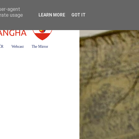
user-agent
erate usage
LEARN MORE
GOT IT
 ČR
Webcast
The Mirror