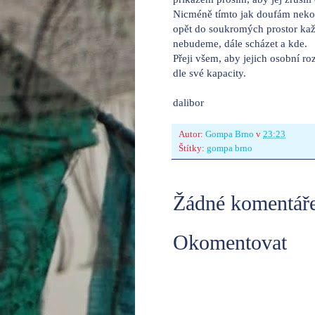
Nicméně tímto jak doufám nekonč
opět do soukromých prostor každ
nebudeme, dále scházet a kde.
Přeji všem, aby jejich osobní ro
dle své kapacity.
dalibor
Autor:
Gompa Brno
v
23:23
Štítky:
gompa brno
Žádné komentáře
Okomentovat