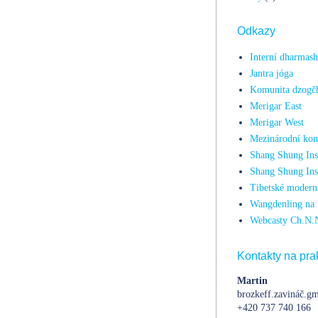
Odkazy
Interní dharmas
Jantra jóga
Komunita dzogč
Merigar East
Merigar West
Mezinárodní kom
Shang Shung Inst
Shang Shung Ins
Tibetské moderní
Wangdenling na 
Webcasty Ch.N.
Kontakty na prak
Martin
brozkeff.zavináč.gm
+420 737 740 166