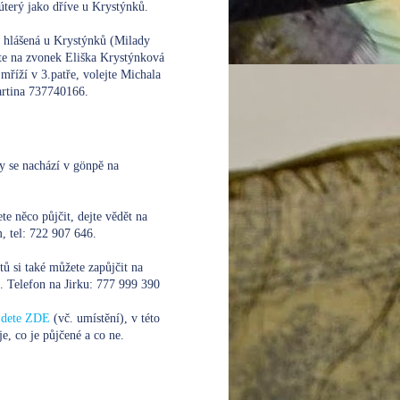
úterý jako dříve u Krystýnků.
e hlášená u Krystýnků (Milady
te na zvonek Eliška Krystýnková
mříží v 3.patře, volejte
Michala
rtina 737740166.
y se nachází v gönpě na
te něco půjčit, dejte vědět na
 tel: 722 907 646.
xtů si také můžete zapůjčit na
. Telefon na Jirku:
777 999 390
ajdete ZDE
(vč. umístění), v této
je, co je půjčené a co ne.