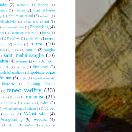
ánky
(2)
melodie
(1)
Melong
(1)
náhled
(2)
mudry
(1)
Namkhai Norbu
nature of mind
(2)
ny
(1)
nemoc
(1)
objednávka
(1)
očista šesti oblastí
(1)
Phendeling
(4)
)
Padmasambhava
(1)
rijp
(1)
Practicing together
(1)
Praha
(1)
překlad
(2)
přepis
u
(1)
Prostějov
(1)
retreat
(10)
sign
(2)
replay
(1)
samaja
(2)
sangha
shen
(1)
rušen
(1)
santi mahá sangha
(10)
1)
mdzin
(4)
seminář
(2)
sgra thal ’gyur
Sirotkova
(2)
chriek
(1)
siddhi
(1)
společné praxe
společná meditace
(1)
dní tun
(6)
stúpa
(1)
sypání mandaly
Taklung Tsetrul
 RInpočhe
(1)
tanec vadžry
(30)
(1)
transmise
(21)
dicína
(1)
tisk
(1)
váza
(2)
ná hromada
(1)
vánoce
(1)
)
výročí
výklad pro nové zájemce
(1)
Vzácná váza
(4)
3)
výživa
(1)
Wangdenling
(6)
webcast
(4)
ztráty a
g
(1)
zhitro
(1)
změna
(1)