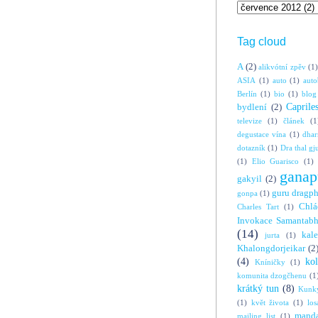
Tag cloud
A
(2)
alikvótní zpěv
(1)
ASIA
(1)
auto
(1)
auto
Berlín
(1)
bio
(1)
blog
Caprile
bydlení
(2)
televize
(1)
článek
(1
degustace vína
(1)
dha
dotazník
(1)
Dra thal gj
(1)
Elio Guarisco
(1)
ganap
gakyil
(2)
guru dragp
gonpa
(1)
Chlá
Charles Tart
(1)
Invokace Samantabh
(14)
kal
jurta
(1)
Khalongdorjeikar
(2
(4)
ko
Kníničky
(1)
komunita dzogčhenu
(1
krátký tun
(8)
Kunky
(1)
květ života
(1)
los
manda
mailing list
(1)