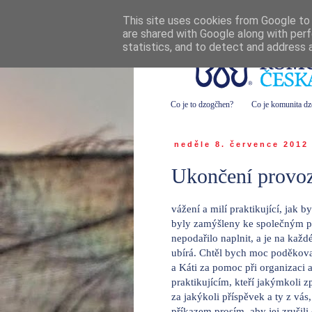
This site uses cookies from Google to d
are shared with Google along with perf
statistics, and to detect and address 
Co je to dzogčhen?
Co je komunita d
neděle 8. července 2012
Ukončení provo
vážení a milí praktikující, jak
byly zamýšleny ke společným pr
nepodařilo naplnit, a je na každ
ubírá. Chtěl bych moc poděkovat
a Káti za pomoc při organizaci 
praktikujícím, kteří jakýmkoli 
za jakýkoli příspěvek a ty z vá
příkazem prosím, aby jej zrušili 