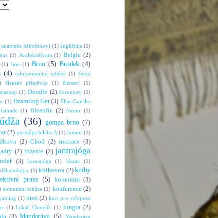
anatomie náboženství
(1)
angličtina
(1)
Belgie
(2)
bus
(1)
Avalokitéšvara
(1)
Brno
(5)
Brodek
(4)
(1)
bön
(1)
s
(4)
celokomunitní schůze
(1)
česká
)
členské příspěvky
(1)
členství
(1)
Doodle
(2)
rmashop
(1)
dormitory
(1)
Dzamling Gar
(3)
ur
(1)
Elías Capriles
filosofie
(2)
faitrade
(1)
fórum
(1)
údža
(36)
gompa brno
(7)
hur
(2)
gurujóga bílého A
(1)
humor
(1)
dkova
(2)
Chöd
(2)
iniciace
(3)
jantrajóga
adry
(2)
inzerce
(2)
endář
(3)
karmajóga
(1)
khaita
(1)
knihy
)
knihovna
(2)
Khamdogar
(1)
lektivní praxe
(5)
komunita
(3)
konference
(2)
)
komunitní schůze
(1)
kurs
(2)
abling
(1)
kurs pro veřejnost
lungta
(2)
ar
(1)
Lukáš Chmelík
(1)
Mandaráva
(5)
la
(3)
Mandaráva