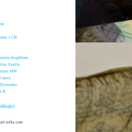
hop
henu v ČR
unita dzogčhenu
itut Austria
titute MW
 tance
Slovensku
N.R.
tikující
ail.tečka.com