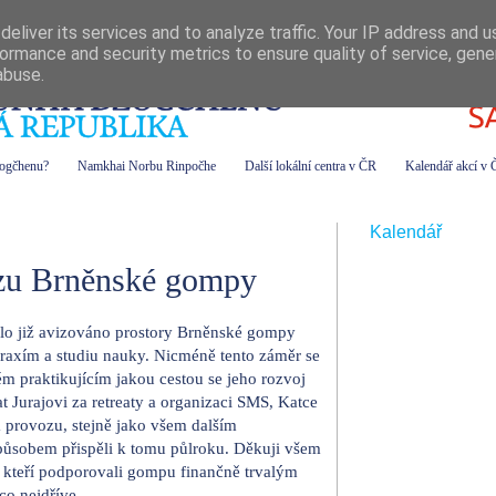
eliver its services and to analyze traffic. Your IP address and 
ormance and security metrics to ensure quality of service, gen
abuse.
zogčhenu?
Namkhai Norbu Rinpočhe
Další lokální centra v ČR
Kalendář akcí v
Kalendář
zu Brněnské gompy
 bylo již avizováno prostory Brněnské gompy
axím a studiu nauky. Nicméně tento záměr se
ém praktikujícím jakou cestou se jeho rozvoj
 Jurajovi za retreaty a organizaci SMS, Katce
a provozu, stejně jako všem dalším
způsobem přispěli k tomu půlroku. Děkuji všem
s, kteří podporovali gompu finančně trvalým
co nejdříve.