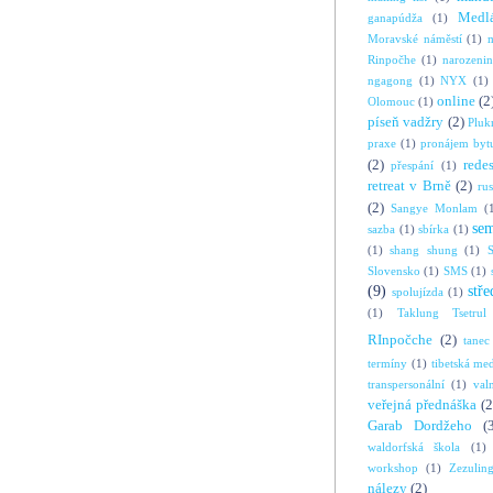
Medl
ganapúdža
(1)
Moravské náměstí
(1)
Rinpočhe
(1)
narozeni
ngagong
(1)
NYX
(1)
online
(2
Olomouc
(1)
píseň vadžry
(2)
Pluk
praxe
(1)
pronájem byt
(2)
rede
přespání
(1)
retreat v Brně
(2)
ru
(2)
Sangye Monlam
(
se
sazba
(1)
sbírka
(1)
(1)
shang shung
(1)
S
Slovensko
(1)
SMS
(1)
(9)
stře
spolujízda
(1)
(1)
Taklung Tsetrul
RInpočche
(2)
tanec
termíny
(1)
tibetská me
transpersonální
(1)
val
veřejná přednáška
(2
Garab Dordžeho
(
waldorfská škola
(1)
workshop
(1)
Zezulin
nálezy
(2)