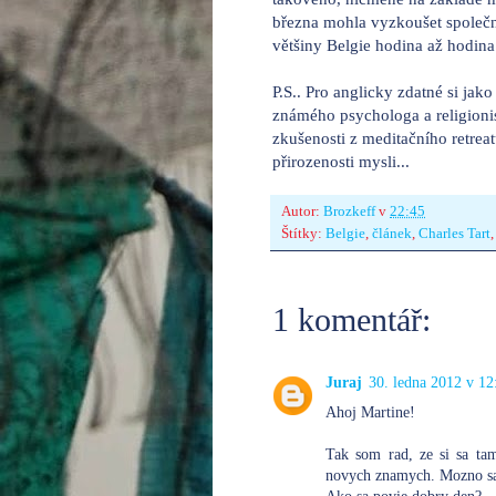
března mohla vyzkoušet společná
většiny Belgie hodina až hodina
P.S.. Pro anglicky zdatné si ja
známého psychologa a religionis
zkušenosti z meditačního retreat
přirozenosti mysli...
Autor:
Brozkeff
v
22:45
Štítky:
Belgie
,
článek
,
Charles Tart
1 komentář:
Juraj
30. ledna 2012 v 12
Ahoj Martine!
Tak som rad, ze si sa tam
novych znamych. Mozno sa