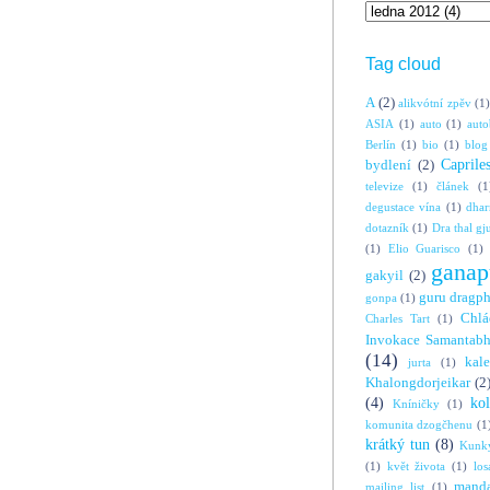
Tag cloud
A
(2)
alikvótní zpěv
(1)
ASIA
(1)
auto
(1)
auto
Berlín
(1)
bio
(1)
blog
Caprile
bydlení
(2)
televize
(1)
článek
(1
degustace vína
(1)
dha
dotazník
(1)
Dra thal gj
(1)
Elio Guarisco
(1)
ganap
gakyil
(2)
guru dragp
gonpa
(1)
Chlá
Charles Tart
(1)
Invokace Samantabh
(14)
kal
jurta
(1)
Khalongdorjeikar
(2
(4)
ko
Kníničky
(1)
komunita dzogčhenu
(1
krátký tun
(8)
Kunky
(1)
květ života
(1)
los
manda
mailing list
(1)