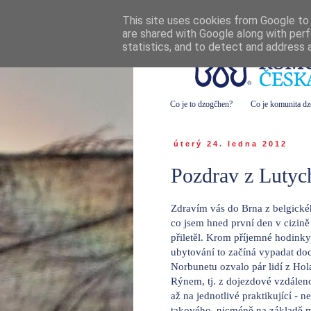
This site uses cookies from Google to d
are shared with Google along with perf
statistics, and to detect and address 
Co je to dzogčhen?
Co je komunita d
úterý 24. ledna 2012
Pozdrav z Lutyc
Zdravím vás do Brna z belgické
co jsem hned první den v cizině 
přiletěl. Krom příjemné hodinky 
ubytování to začíná vypadat do
Norbunetu ozvalo pár lidí z Hol
Rýnem, tj. z dojezdové vzdálenos
až na jednotlivé praktikující - 
takového, nicméně na základě m