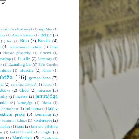
anatomie náboženství
(1)
angličtina
(1)
Belgie
(2)
bus
(1)
Avalokitéšvara
(1)
Brno
(5)
Brodek
(4)
(1)
bön
(1)
s
(4)
celokomunitní schůze
(1)
česká
)
členské příspěvky
(1)
členství
(1)
Doodle
(2)
rmashop
(1)
dormitory
(1)
Dzamling Gar
(3)
ur
(1)
Elías Capriles
filosofie
(2)
faitrade
(1)
fórum
(1)
údža
(36)
gompa brno
(7)
hur
(2)
gurujóga bílého A
(1)
humor
(1)
dkova
(2)
Chöd
(2)
iniciace
(3)
jantrajóga
adry
(2)
inzerce
(2)
endář
(3)
karmajóga
(1)
khaita
(1)
knihy
)
knihovna
(2)
Khamdogar
(1)
lektivní praxe
(5)
komunita
(3)
konference
(2)
)
komunitní schůze
(1)
kurs
(2)
abling
(1)
kurs pro veřejnost
lungta
(2)
ar
(1)
Lukáš Chmelík
(1)
Mandaráva
(5)
la
(3)
Mandaráva