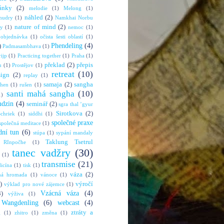
ánky
(2)
melodie
(1)
Melong
(1)
náhled
(2)
mudry
(1)
Namkhai Norbu
nature of mind
(2)
ny
(1)
nemoc
(1)
objednávka
(1)
očista šesti oblastí
(1)
Phendeling
(4)
)
Padmasambhava
(1)
rijp
(1)
Practicing together
(1)
Praha
(1)
překlad
(2)
přepis
u
(1)
Prostějov
(1)
retreat
(10)
sign
(2)
replay
(1)
samaja
(2)
sangha
shen
(1)
rušen
(1)
santi mahá sangha
(10)
1)
mdzin
(4)
seminář
(2)
sgra thal ’gyur
Sirotkova
(2)
chriek
(1)
siddhi
(1)
společné praxe
společná meditace
(1)
dní tun
(6)
stúpa
(1)
sypání mandaly
Taklung Tsetrul
 RInpočhe
(1)
tanec vadžry
(30)
(1)
transmise
(21)
dicína
(1)
tisk
(1)
váza
(2)
ná hromada
(1)
vánoce
(1)
)
výročí
výklad pro nové zájemce
(1)
Vzácná váza
(4)
3)
výživa
(1)
Wangdenling
(6)
webcast
(4)
ztráty a
g
(1)
zhitro
(1)
změna
(1)