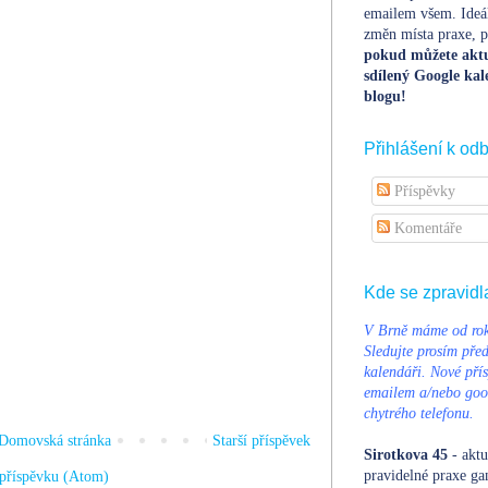
emailem všem. Ideá
změn místa praxe, po
pokud můžete aktu
sdílený Google kal
blogu!
Přihlášení k od
Příspěvky
Komentáře
Kde se zpravidl
V Brně máme od rok
Sledujte prosím pře
kalendáři. Nové přís
emailem a/nebo goog
chytrého telefonu.
Domovská stránka
Starší příspěvek
Sirotkova 45
- aktu
pravidelné praxe ga
příspěvku (Atom)