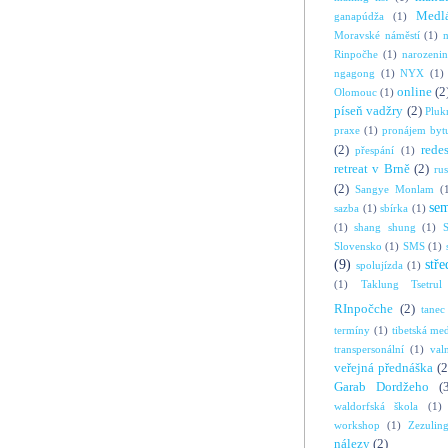
Medl
ganapúdža
(1)
Moravské náměstí
(1)
Rinpočhe
(1)
narozeni
ngagong
(1)
NYX
(1)
online
(2
Olomouc
(1)
píseň vadžry
(2)
Pluk
praxe
(1)
pronájem byt
(2)
rede
přespání
(1)
retreat v Brně
(2)
ru
(2)
Sangye Monlam
(
se
sazba
(1)
sbírka
(1)
(1)
shang shung
(1)
S
Slovensko
(1)
SMS
(1)
(9)
stře
spolujízda
(1)
(1)
Taklung Tsetrul
RInpočche
(2)
tanec
termíny
(1)
tibetská me
transpersonální
(1)
val
veřejná přednáška
(2
Garab Dordžeho
(
waldorfská škola
(1)
workshop
(1)
Zezulin
nálezy
(2)