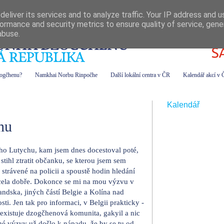
eliver its services and to analyze traffic. Your IP address and 
ormance and security metrics to ensure quality of service, gen
abuse.
zogčhenu?
Namkhai Norbu Rinpočhe
Další lokální centra v ČR
Kalendář akcí v
Kalendář
hu
ho Lutychu, kam jsem dnes docestoval poté,
stihl ztratit občanku, se kterou jsem sem
strávené na policii a spoustě hodin hledání
cela dobře. Dokonce se mi na mou výzvu v
andska, jiných částí Belgie a Kolína nad
ti. Jen tak pro informaci, v Belgii prakticky -
neexistuje dzogčhenová komunita, gakyil a nic
é výzvy už došlo k nápadu, že by se tu od