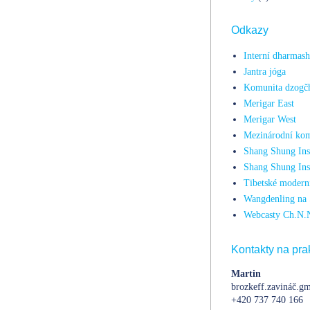
Odkazy
Interní dharmas
Jantra jóga
Komunita dzogč
Merigar East
Merigar West
Mezinárodní kom
Shang Shung Inst
Shang Shung Ins
Tibetské moderní
Wangdenling na 
Webcasty Ch.N.
Kontakty na prak
Martin
brozkeff.zavináč.gm
+420 737 740 166