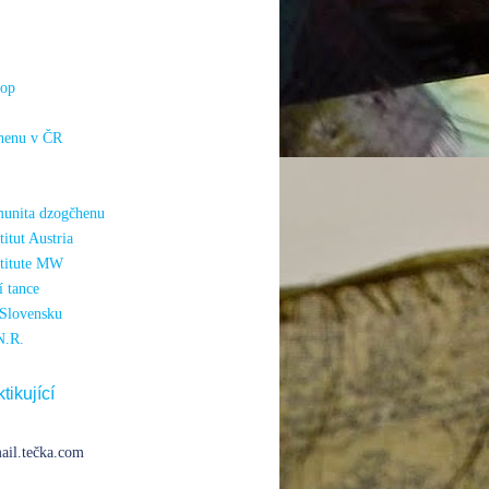
hop
henu v ČR
unita dzogčhenu
itut Austria
titute MW
 tance
Slovensku
N.R.
tikující
ail.tečka.com