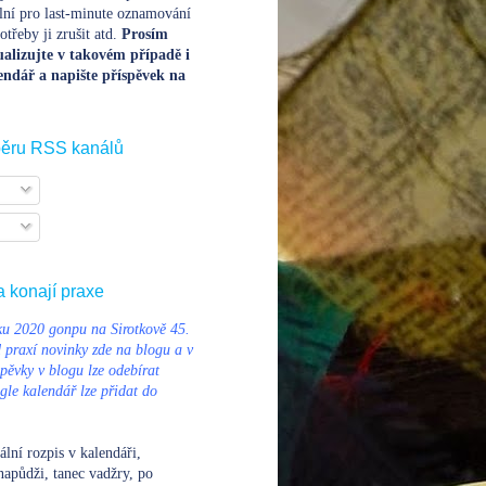
lní pro last-minute oznamování
třeby ji zrušit atd.
Prosím
alizujte v takovém případě i
endář a napište příspěvek na
běru RSS kanálů
a konají praxe
u 2020 gonpu na Sirotkově 45.
d praxí novinky zde na blogu a v
pěvky v blogu lze odebírat
le kalendář lze přidat do
ální rozpis v kalendáři
,
napůdži, tanec vadžry, po