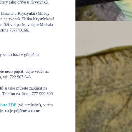
úterý jako dříve u Krystýnků.
e hlášená u Krystýnků (Milady
te na zvonek Eliška Krystýnková
mříží v 3.patře, volejte
Michala
rtina 737740166.
y se nachází v gönpě na
te něco půjčit, dejte vědět na
 tel: 722 907 646.
xtů si také můžete zapůjčit na
. Telefon na Jirku:
777 999 390
ajdete ZDE
(vč. umístění), v této
je, co je půjčené a co ne.