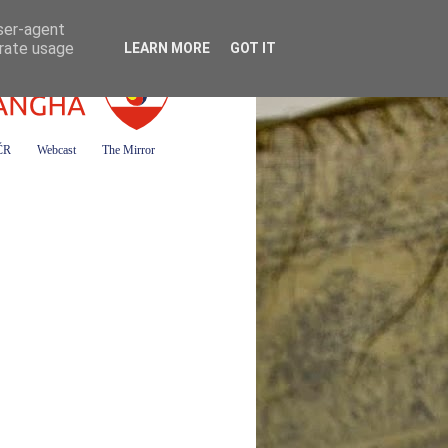
user-agent
erate usage
LEARN MORE
GOT IT
 ČR
Webcast
The Mirror