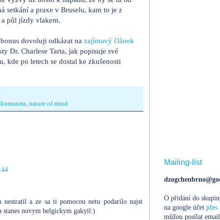
 setkání a praxe v Bruselu, kam to je z
 a půl jízdy vlakem.
ko bonus dovoluji odkázat na
zajímavý článek
ty Dr. Charlese Tarta, jak popisuje své
u, kde po letech se dostal ke zkušenosti
,
komunita
,
nature of mind
Mailing-list
:44
dzogchenbrno@goo
O přidání do skupin
 nestratil a ze sa ti pomocou netu podarilo najst
na google účet
přes 
 stanes novym belgickym gakyil:)
můžou posílat email