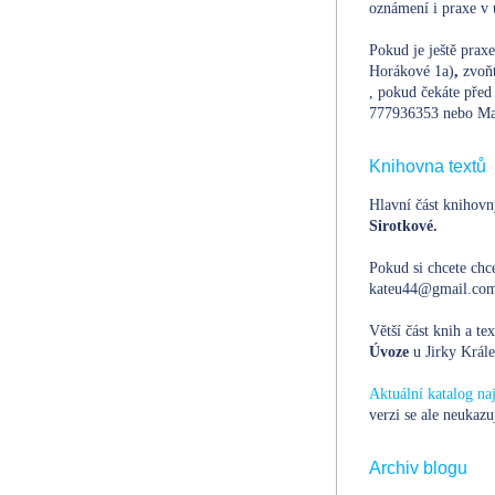
oznámení i praxe v 
Pokud je ještě prax
Horákové 1a)
,
zvoň
, pokud čekáte před 
777936353 nebo Ma
Knihovna textů
Hlavní část knihovn
Sirotkové.
Pokud si chcete chce
kateu44@gmail.com,
Větší část knih a te
Úvoze
u Jirky Krále
Aktuální katalog n
verzi se ale neukazu
Archiv blogu