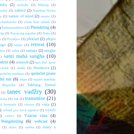
ánky
(2)
melodie
(1)
Melong
(1)
náhled
(2)
mudry
(1)
Namkhai Norbu
nature of mind
(2)
ny
(1)
nemoc
(1)
objednávka
(1)
očista šesti oblastí
(1)
Phendeling
(4)
)
Padmasambhava
(1)
rijp
(1)
Practicing together
(1)
Praha
(1)
překlad
(2)
přepis
u
(1)
Prostějov
(1)
retreat
(10)
sign
(2)
replay
(1)
samaja
(2)
sangha
shen
(1)
rušen
(1)
santi mahá sangha
(10)
1)
mdzin
(4)
seminář
(2)
sgra thal ’gyur
Sirotkova
(2)
chriek
(1)
siddhi
(1)
společné praxe
společná meditace
(1)
dní tun
(6)
stúpa
(1)
sypání mandaly
Taklung Tsetrul
 RInpočhe
(1)
tanec vadžry
(30)
(1)
transmise
(21)
dicína
(1)
tisk
(1)
váza
(2)
ná hromada
(1)
vánoce
(1)
)
výročí
výklad pro nové zájemce
(1)
Vzácná váza
(4)
3)
výživa
(1)
Wangdenling
(6)
webcast
(4)
ztráty a
g
(1)
zhitro
(1)
změna
(1)