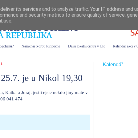
eliver its services and to analyze traffic. Your IP address and 
ormance and security metrics to ensure quality of service, gen
abuse.
zogčhenu?
Namkhai Norbu Rinpočhe
Další lokální centra v ČR
Kalendář akcí v
11
Kalendář
25.7. je u Nikol 19,30
, Katka a Juraj. jestli ejste nekdo jiny mate v
 606 041 474