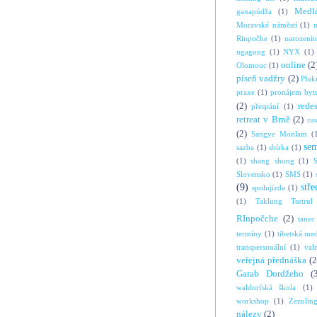
Medl
ganapúdža
(1)
Moravské náměstí
(1)
Rinpočhe
(1)
narozeni
ngagong
(1)
NYX
(1)
online
(2
Olomouc
(1)
píseň vadžry
(2)
Pluk
praxe
(1)
pronájem byt
(2)
rede
přespání
(1)
retreat v Brně
(2)
ru
(2)
Sangye Monlam
(
se
sazba
(1)
sbírka
(1)
(1)
shang shung
(1)
S
Slovensko
(1)
SMS
(1)
(9)
stře
spolujízda
(1)
(1)
Taklung Tsetrul
RInpočche
(2)
tanec
termíny
(1)
tibetská me
transpersonální
(1)
val
veřejná přednáška
(2
Garab Dordžeho
(
waldorfská škola
(1)
workshop
(1)
Zezulin
nálezy
(2)