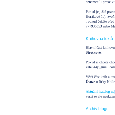
oznámení i praxe v 
Pokud je ještě prax
Horákové 1a)
,
zvoň
, pokud čekáte před 
777936353 nebo Ma
Knihovna textů
Hlavní část knihovn
Sirotkové.
Pokud si chcete chce
kateu44@gmail.com,
Větší část knih a te
Úvoze
u Jirky Krále
Aktuální katalog n
verzi se ale neukazu
Archiv blogu