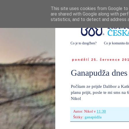
This site uses cookies from Google to d
are shared with Google along with perf
statistics, and to detect and address 
Co je to dzogčhen?
Co je komunita d
pondělí 25. července 20
Ganapudža dnes 
Počítam ze prijde Dalibor a Katka
planu prijit, posle te mi sms na
Nikol
Autor:
Nikol
v
11:30
Štítky:
ganapúdža