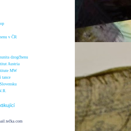
hop
henu v ČR
unita dzogčhenu
itut Austria
titute MW
 tance
Slovensku
N.R.
tikující
ail.tečka.com