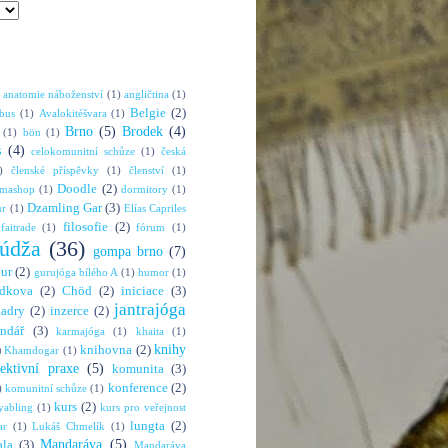
anatomie náboženství
(1)
angličtina
(1)
Belgie
(2)
bus
(1)
Avalokitéšvara
(1)
Brno
(5)
Brodek
(4)
(1)
bön
(1)
s
(4)
celokomunitní schůze
(1)
česká
)
členské příspěvky
(1)
členství
(1)
Doodle
(2)
rmashop
(1)
dormitory
(1)
Dzamling Gar
(3)
ur
(1)
Elías Capriles
filosofie
(2)
faitrade
(1)
fórum
(1)
údža
(36)
gompa brno
(7)
hur
(2)
gurujóga bílého A
(1)
humor
(1)
dkova
(2)
Chöd
(2)
iniciace
(3)
jantrajóga
adry
(2)
inzerce
(2)
endář
(3)
karmajóga
(1)
khaita
(1)
knihy
)
knihovna
(2)
Khamdogar
(1)
lektivní praxe
(5)
komunita
(3)
konference
(2)
)
komunitní schůze
(1)
kurs
(2)
abling
(1)
kurs pro veřejnost
lungta
(2)
ar
(1)
Lukáš Chmelík
(1)
Mandaráva
(5)
la
(3)
Mandaráva