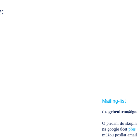
:
Mailing-list
dzogchenbrno@goo
O přidání do skupin
na google účet
přes 
můžou posílat email