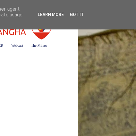
user-agent
erate usage
LEARN MORE
GOT IT
 ČR
Webcast
The Mirror