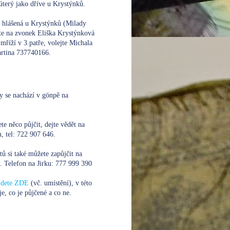
úterý jako dříve u Krystýnků.
e hlášená u Krystýnků (Milady
te na zvonek Eliška Krystýnková
mříží v 3.patře, volejte
Michala
rtina 737740166.
y se nachází v gönpě na
te něco půjčit, dejte vědět na
 tel: 722 907 646.
xtů si také můžete zapůjčit na
. Telefon na Jirku:
777 999 390
ajdete ZDE
(vč. umístění), v této
je, co je půjčené a co ne.