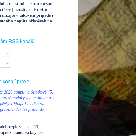
lní pro last-minute oznamování
třeby ji zrušit atd.
Prosím
alizujte v takovém případě i
endář a napište příspěvek na
běru RSS kanálů
a konají praxe
u 2020 gonpu na Sirotkově 45.
d praxí novinky zde na blogu a v
pěvky v blogu lze odebírat
le kalendář lze přidat do
ální rozpis v kalendáři
,
napůdži, tanec vadžry, po