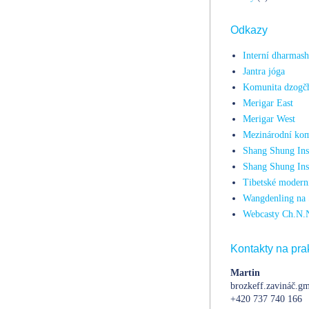
Odkazy
Interní dharmas
Jantra jóga
Komunita dzogč
Merigar East
Merigar West
Mezinárodní kom
Shang Shung Inst
Shang Shung Ins
Tibetské moderní
Wangdenling na 
Webcasty Ch.N.
Kontakty na prak
Martin
brozkeff.zavináč.gm
+420 737 740 166