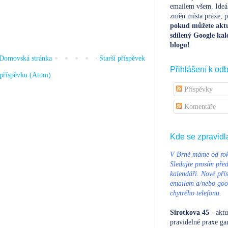
emailem všem. Ideá
změn místa praxe, po
pokud můžete aktu
sdílený Google kal
blogu!
Domovská stránka
Starší příspěvek
Přihlášení k od
příspěvku (Atom)
Příspěvky
Komentáře
Kde se zpravidl
V Brně máme od rok
Sledujte prosím pře
kalendáři. Nové přís
emailem a/nebo goog
chytrého telefonu.
Sirotkova 45
- aktu
pravidelné praxe ga