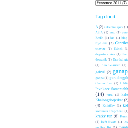
Tag cloud
A
(2)
alikvótní zpěv
(1)
ASIA
(1)
auto
(1)
auto
Berlín
(1)
bio
(1)
blog
Caprile
bydlení
(2)
televize
(1)
článek
(1
degustace vína
(1)
dha
dotazník
(1)
Dra thal gj
(1)
Elio Guarisco
(1)
ganap
gakyil
(2)
guru dragp
gonpa
(1)
Chlá
Charles Tart
(1)
Invokace Samantabh
(14)
kal
jurta
(1)
Khalongdorjeikar
(2
(4)
ko
Kníničky
(1)
komunita dzogčhenu
(1
krátký tun
(8)
Kunky
(1)
květ života
(1)
los
manda
mailing list
(1)