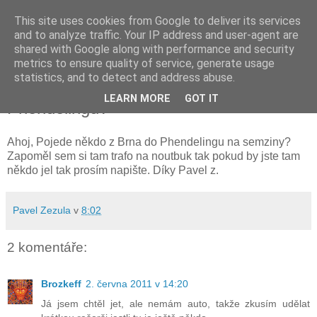
This site uses cookies from Google to deliver its services
and to analyze traffic. Your IP address and user-agent are
shared with Google along with performance and security
metrics to ensure quality of service, generate usage
čtvrtek 2. června 2011
statistics, and to detect and address abuse.
Jede někdo na semziny do
LEARN MORE
GOT IT
Phendelingu?
Ahoj, Pojede někdo z Brna do Phendelingu na semziny?
Zapoměl sem si tam trafo na noutbuk tak pokud by jste tam
někdo jel tak prosím napište. Díky Pavel z.
Pavel Zezula
v
8:02
2 komentáře:
Brozkeff
2. června 2011 v 14:20
Já jsem chtěl jet, ale nemám auto, takže zkusím udělat