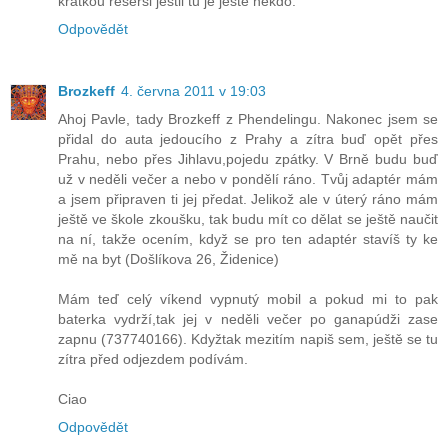
krátkou rešerši jestli tu je ještě někdo.
Odpovědět
Brozkeff
4. června 2011 v 19:03
Ahoj Pavle, tady Brozkeff z Phendelingu. Nakonec jsem se
přidal do auta jedoucího z Prahy a zítra buď opět přes
Prahu, nebo přes Jihlavu,pojedu zpátky. V Brně budu buď
už v neděli večer a nebo v pondělí ráno. Tvůj adaptér mám
a jsem připraven ti jej předat. Jelikož ale v úterý ráno mám
ještě ve škole zkoušku, tak budu mít co dělat se ještě naučit
na ní, takže ocením, když se pro ten adaptér stavíš ty ke
mě na byt (Došlíkova 26, Židenice)
Mám teď celý víkend vypnutý mobil a pokud mi to pak
baterka vydrží,tak jej v neděli večer po ganapúdži zase
zapnu (737740166). Kdyžtak mezitím napiš sem, ještě se tu
zítra před odjezdem podívám.
Ciao
Odpovědět