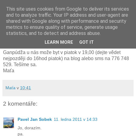
This site uses cookies from Google to deliver its services
and to analyze traffic. Your IP address and user-agent are
shared with Google along with performance and security
metrics to ensure quality of service, generate usage
úterý 11. ledna 2011
statistics, and to detect and address abuse.
Ganapudža 14.1. Pátek
LEARN MORE
GOT IT
Ganpúdža u nás može byt v piatok v 19,00 (dejte vědet
nejpozději do 16hod piatok) na blog alebo sms na 776 748
529. Tešíme sa.
Maťa
Maťa
v
10:41
2 komentáře:
Pavel Jan Sobek
11. ledna 2011 v 14:33
Jo, dorazím.
pa.