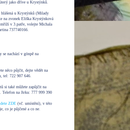
úterý jako dříve u Krystýnků.
e hlášená u Krystýnků (Milady
te na zvonek Eliška Krystýnková
mříží v 3.patře, volejte
Michala
rtina 737740166.
y se nachází v gönpě na
te něco půjčit, dejte vědět na
 tel: 722 907 646.
xtů si také můžete zapůjčit na
. Telefon na Jirku:
777 999 390
ajdete ZDE
(vč. umístění), v této
je, co je půjčené a co ne.