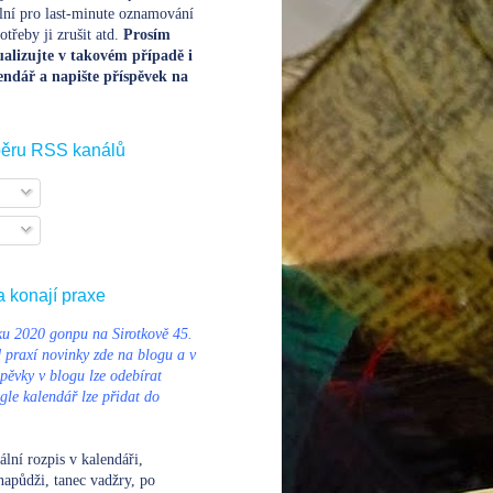
lní pro last-minute oznamování
třeby ji zrušit atd.
Prosím
alizujte v takovém případě i
endář a napište příspěvek na
běru RSS kanálů
a konají praxe
u 2020 gonpu na Sirotkově 45.
d praxí novinky zde na blogu a v
pěvky v blogu lze odebírat
le kalendář lze přidat do
ální rozpis v kalendáři
,
napůdži, tanec vadžry, po