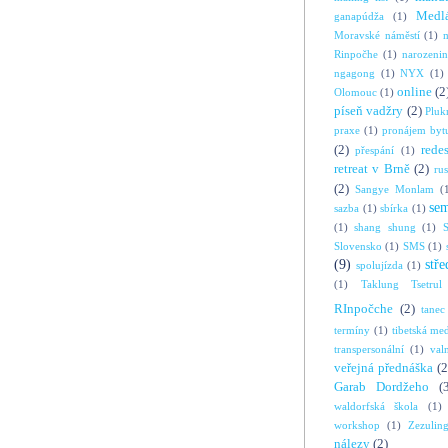
Medl
ganapúdža
(1)
Moravské náměstí
(1)
Rinpočhe
(1)
narozeni
ngagong
(1)
NYX
(1)
online
(2
Olomouc
(1)
píseň vadžry
(2)
Pluk
praxe
(1)
pronájem byt
(2)
rede
přespání
(1)
retreat v Brně
(2)
ru
(2)
Sangye Monlam
(
se
sazba
(1)
sbírka
(1)
(1)
shang shung
(1)
S
Slovensko
(1)
SMS
(1)
(9)
stře
spolujízda
(1)
(1)
Taklung Tsetrul
RInpočche
(2)
tanec
termíny
(1)
tibetská me
transpersonální
(1)
val
veřejná přednáška
(2
Garab Dordžeho
(
waldorfská škola
(1)
workshop
(1)
Zezulin
nálezy
(2)