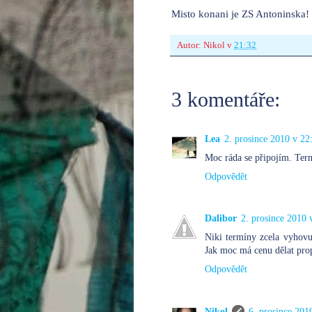
Misto konani je ZS Antoninska!
Autor:
Nikol
v
21:32
3 komentáře:
Lea
2. prosince 2010 v 22
Moc ráda se připojím. Ter
Odpovědět
Dalibor
2. prosince 2010 
Niki termíny zcela vyhovuj
Jak moc má cenu dělat prop
Odpovědět
Nikol
6. prosince 201