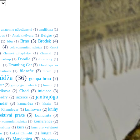
anatomie náboženství
(1)
angličtina
(1)
Belgie
(2)
bus
(1)
Avalokitéšvara
(1)
Brno
(5)
Brodek
(4)
(1)
bön
(1)
s
(4)
celokomunitní schůze
(1)
česká
)
členské příspěvky
(1)
členství
(1)
Doodle
(2)
rmashop
(1)
dormitory
(1)
Dzamling Gar
(3)
ur
(1)
Elías Capriles
filosofie
(2)
faitrade
(1)
fórum
(1)
údža
(36)
gompa brno
(7)
hur
(2)
gurujóga bílého A
(1)
humor
(1)
dkova
(2)
Chöd
(2)
iniciace
(3)
jantrajóga
adry
(2)
inzerce
(2)
endář
(3)
karmajóga
(1)
khaita
(1)
knihy
)
knihovna
(2)
Khamdogar
(1)
lektivní praxe
(5)
komunita
(3)
konference
(2)
)
komunitní schůze
(1)
kurs
(2)
abling
(1)
kurs pro veřejnost
lungta
(2)
ar
(1)
Lukáš Chmelík
(1)
Mandaráva
(5)
la
(3)
Mandaráva