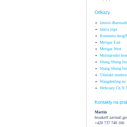
Odkazy
Interní dharmas
Jantra jóga
Komunita dzogč
Merigar East
Merigar West
Mezinárodní kom
Shang Shung Inst
Shang Shung Ins
Tibetské moderní
Wangdenling na 
Webcasty Ch.N.
Kontakty na prak
Martin
brozkeff.zavináč.gm
+420 737 740 166