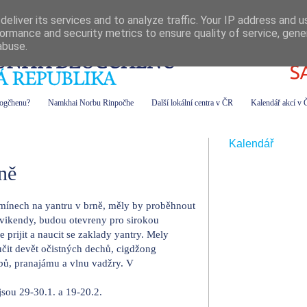
eliver its services and to analyze traffic. Your IP address and 
ormance and security metrics to ensure quality of service, gen
abuse.
zogčhenu?
Namkhai Norbu Rinpočhe
Další lokální centra v ČR
Kalendář akcí v
Kalendář
ně
mínech na yantru v brně, měly by proběhnout
 vikendy, budou otevreny pro sirokou
rijit a naucit se zaklady yantry. Mely
čit devět očistných dechů, cigdžong
ů, pranajámu a vlnu vadžry. V
 jsou 29-30.1. a 19-20.2.