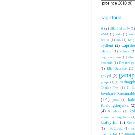
Tag cloud
A
(2)
alikvótní zpěv
(1)
ASIA
(1)
auto
(1)
auto
Berlín
(1)
bio
(1)
blog
Caprile
bydlení
(2)
televize
(1)
článek
(1
degustace vína
(1)
dha
dotazník
(1)
Dra thal gj
(1)
Elio Guarisco
(1)
ganap
gakyil
(2)
guru dragp
gonpa
(1)
Chlá
Charles Tart
(1)
Invokace Samantabh
(14)
kal
jurta
(1)
Khalongdorjeikar
(2
(4)
ko
Kníničky
(1)
komunita dzogčhenu
(1
krátký tun
(8)
Kunky
(1)
květ života
(1)
los
manda
mailing list
(1)