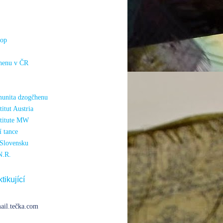
hop
henu v ČR
unita dzogčhenu
itut Austria
titute MW
 tance
Slovensku
N.R.
tikující
ail.tečka.com