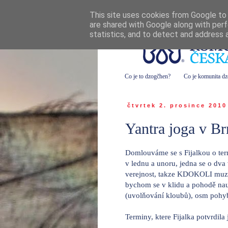
This site uses cookies from Google to d
are shared with Google along with perf
statistics, and to detect and address 
Co je to dzogčhen?
Co je komunita d
čtvrtek 2. prosince 2010
Yantra joga v Br
Domlouváme se s Fijalkou o ter
v lednu a unoru, jedna se o dva
verejnost, takze KDOKOLI muze p
bychom se v klidu a pohodě nau
(uvolňování kloubů), osm pohyb
Terminy, ktere Fijalka potvrdila