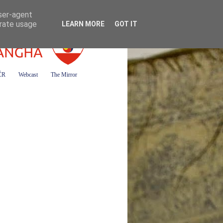
user-agent
erate usage
LEARN MORE
GOT IT
 ČR
Webcast
The Mirror