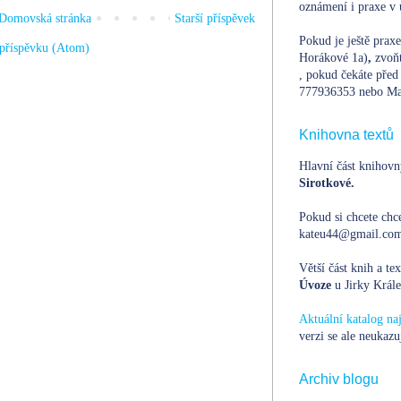
oznámení i praxe v 
Domovská stránka
Starší příspěvek
Pokud je ještě prax
příspěvku (Atom)
Horákové 1a)
,
zvoň
, pokud čekáte před 
777936353 nebo Ma
Knihovna textů
Hlavní část knihovn
Sirotkové.
Pokud si chcete chce
kateu44@gmail.com,
Větší část knih a te
Úvoze
u Jirky Krále
Aktuální katalog n
verzi se ale neukazu
Archiv blogu