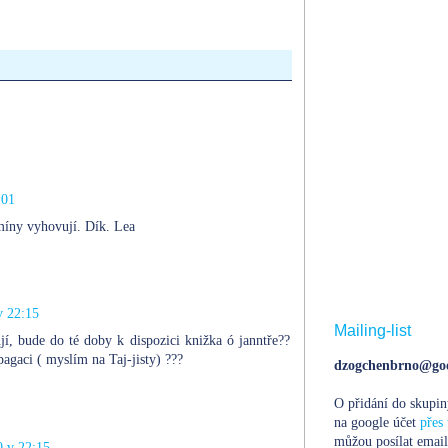
:01
míny vyhovují. Dík. Lea
v 22:15
Mailing-list
í, bude do té doby k dispozici knižka ó janntře??
agaci ( myslím na Taj-jisty) ???
dzogchenbrno@goo
O přidání do skupin
na google účet
přes 
můžou posílat email
0 v 22:15