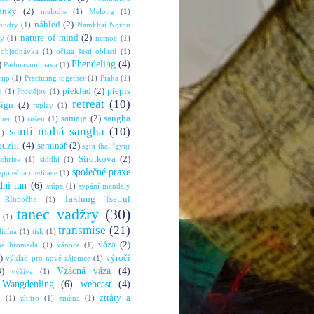
ánky
(2)
melodie
(1)
Melong
(1)
náhled
(2)
mudry
(1)
Namkhai Norbu
nature of mind
(2)
ny
(1)
nemoc
(1)
objednávka
(1)
očista šesti oblastí
(1)
Phendeling
(4)
)
Padmasambhava
(1)
rijp
(1)
Practicing together
(1)
Praha
(1)
překlad
(2)
přepis
u
(1)
Prostějov
(1)
retreat
(10)
sign
(2)
replay
(1)
samaja
(2)
sangha
shen
(1)
rušen
(1)
santi mahá sangha
(10)
1)
mdzin
(4)
seminář
(2)
sgra thal ’gyur
Sirotkova
(2)
chriek
(1)
siddhi
(1)
společné praxe
společná meditace
(1)
dní tun
(6)
stúpa
(1)
sypání mandaly
Taklung Tsetrul
 RInpočhe
(1)
tanec vadžry
(30)
(1)
transmise
(21)
dicína
(1)
tisk
(1)
váza
(2)
ná hromada
(1)
vánoce
(1)
)
výročí
výklad pro nové zájemce
(1)
Vzácná váza
(4)
3)
výživa
(1)
Wangdenling
(6)
webcast
(4)
ztráty a
g
(1)
zhitro
(1)
změna
(1)