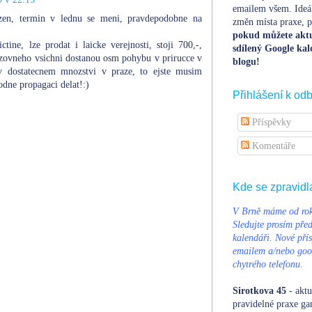
emailem všem. Ideá
zen, termin v lednu se meni, pravdepodobne na
změn místa praxe, po
pokud můžete aktu
ine, lze prodat i laicke verejnosti, stoji 700,-,
sdílený Google kal
zovneho vsichni dostanou osm pohybu v prirucce v
blogu!
v dostatecnem mnozstvi v praze, to ejste musim
hodne propagaci delat!:)
Přihlášení k od
Příspěvky
Komentáře
Kde se zpravidl
V Brně máme od rok
Sledujte prosím pře
kalendáři. Nové přís
emailem a/nebo goog
chytrého telefonu.
Sirotkova 45
- aktu
pravidelné praxe ga