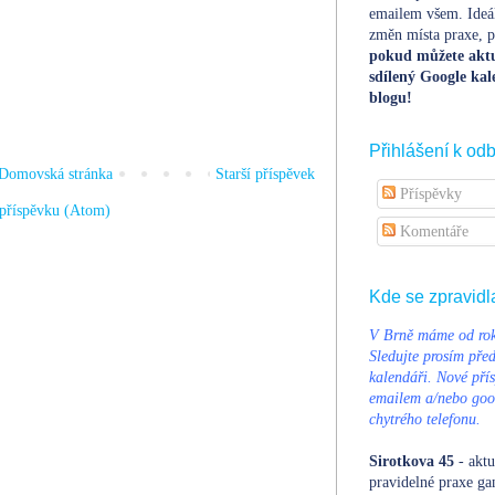
emailem všem. Ideá
změn místa praxe, po
pokud můžete aktu
sdílený Google kal
blogu!
Přihlášení k od
Domovská stránka
Starší příspěvek
Příspěvky
příspěvku (Atom)
Komentáře
Kde se zpravidl
V Brně máme od rok
Sledujte prosím pře
kalendáři. Nové přís
emailem a/nebo goog
chytrého telefonu.
Sirotkova 45
- aktu
pravidelné praxe ga