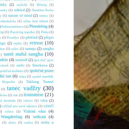
ánky
(2)
melodie
(1)
Melong
(1)
náhled
(2)
mudry
(1)
Namkhai Norbu
nature of mind
(2)
ny
(1)
nemoc
(1)
objednávka
(1)
očista šesti oblastí
(1)
Phendeling
(4)
)
Padmasambhava
(1)
rijp
(1)
Practicing together
(1)
Praha
(1)
překlad
(2)
přepis
u
(1)
Prostějov
(1)
retreat
(10)
sign
(2)
replay
(1)
samaja
(2)
sangha
shen
(1)
rušen
(1)
santi mahá sangha
(10)
1)
mdzin
(4)
seminář
(2)
sgra thal ’gyur
Sirotkova
(2)
chriek
(1)
siddhi
(1)
společné praxe
společná meditace
(1)
dní tun
(6)
stúpa
(1)
sypání mandaly
Taklung Tsetrul
 RInpočhe
(1)
tanec vadžry
(30)
(1)
transmise
(21)
dicína
(1)
tisk
(1)
váza
(2)
ná hromada
(1)
vánoce
(1)
)
výročí
výklad pro nové zájemce
(1)
Vzácná váza
(4)
3)
výživa
(1)
Wangdenling
(6)
webcast
(4)
ztráty a
g
(1)
zhitro
(1)
změna
(1)