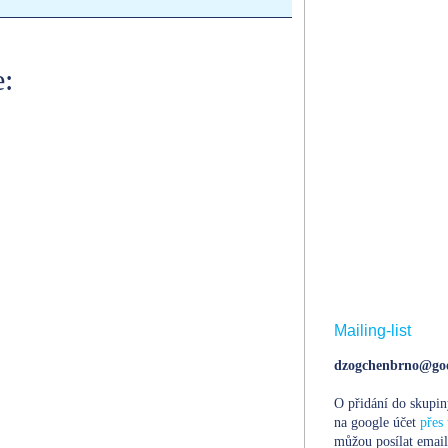
:
Mailing-list
dzogchenbrno@goo
O přidání do skupin
na google účet
přes 
můžou posílat email