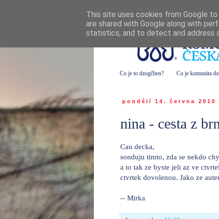
This site uses cookies from Google to d
are shared with Google along with perf
statistics, and to detect and address 
Co je to dzogčhen?
Co je komunita d
pondělí 14. června 2010
nina - cesta z br
Cau decka,
sonduju timto, zda se nekdo chy
a to tak ze byste jeli az ve ctvrt
ctvrtek dovolenou. Jako ze autem
-- Mirka