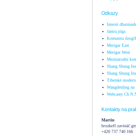
Odkazy
Interní dharmas
Jantra jóga
Komunita dzogč
Merigar East
Merigar West
Mezinárodní kom
Shang Shung Inst
Shang Shung Ins
Tibetské moderní
Wangdenling na 
Webcasty Ch.N.
Kontakty na prak
Martin
brozkeff.zavináč.gm
+420 737 740 166