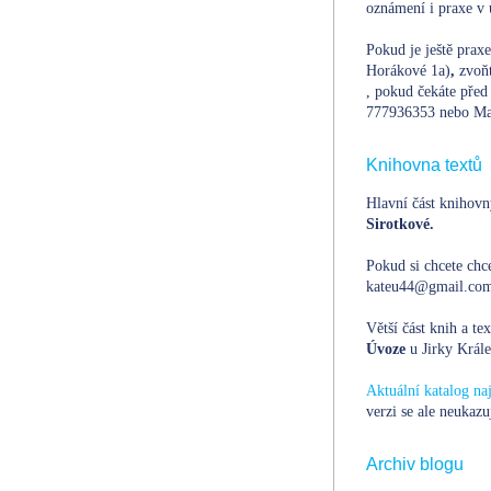
oznámení i praxe v 
Pokud je ještě prax
Horákové 1a)
,
zvoň
, pokud čekáte před 
777936353 nebo Ma
Knihovna textů
Hlavní část knihovn
Sirotkové.
Pokud si chcete chce
kateu44@gmail.com,
Větší část knih a te
Úvoze
u Jirky Krále
Aktuální katalog n
verzi se ale neukazu
Archiv blogu