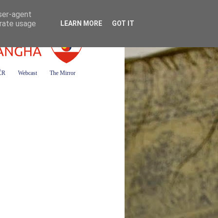
user-agent
erate usage
LEARN MORE
GOT IT
 ČR
Webcast
The Mirror