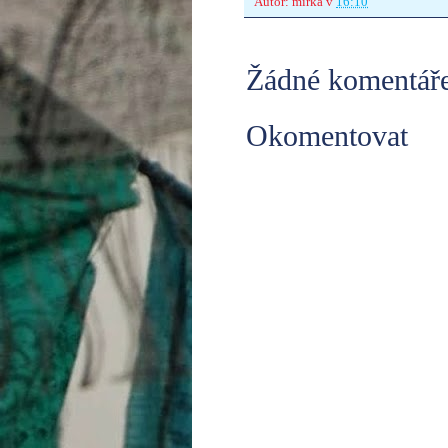
Autor:
mirka
v
16:10
Žádné komentáře
Okomentovat