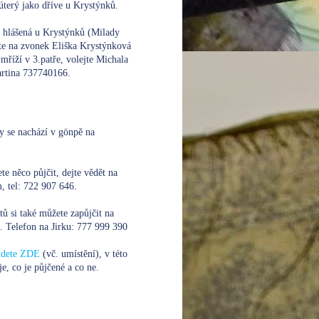
úterý jako dříve u Krystýnků.
e hlášená u Krystýnků (Milady
te na zvonek Eliška Krystýnková
mříží v 3.patře, volejte
Michala
rtina 737740166.
y se nachází v gönpě na
te něco půjčit, dejte vědět na
 tel: 722 907 646.
xtů si také můžete zapůjčit na
. Telefon na Jirku:
777 999 390
ajdete ZDE
(vč. umístění), v této
je, co je půjčené a co ne.