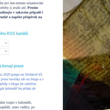
lní pro last-minute oznamování
třeby ji zrušit atd.
Prosím
alizujte v takovém případě i
endář a napište příspěvek na
běru RSS kanálů
a konají praxe
u 2020 gonpu na Sirotkově 45.
d praxí novinky zde na blogu a v
pěvky v blogu lze odebírat
le kalendář lze přidat do
ální rozpis v kalendáři
,
napůdži, tanec vadžry, po