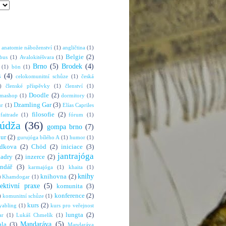
anatomie náboženství
(1)
angličtina
(1)
Belgie
(2)
bus
(1)
Avalokitéšvara
(1)
Brno
(5)
Brodek
(4)
(1)
bön
(1)
s
(4)
celokomunitní schůze
(1)
česká
)
členské příspěvky
(1)
členství
(1)
Doodle
(2)
rmashop
(1)
dormitory
(1)
Dzamling Gar
(3)
ur
(1)
Elías Capriles
filosofie
(2)
faitrade
(1)
fórum
(1)
údža
(36)
gompa brno
(7)
hur
(2)
gurujóga bílého A
(1)
humor
(1)
dkova
(2)
Chöd
(2)
iniciace
(3)
jantrajóga
adry
(2)
inzerce
(2)
endář
(3)
karmajóga
(1)
khaita
(1)
knihy
)
knihovna
(2)
Khamdogar
(1)
lektivní praxe
(5)
komunita
(3)
konference
(2)
)
komunitní schůze
(1)
kurs
(2)
abling
(1)
kurs pro veřejnost
lungta
(2)
ar
(1)
Lukáš Chmelík
(1)
Mandaráva
(5)
la
(3)
Mandaráva