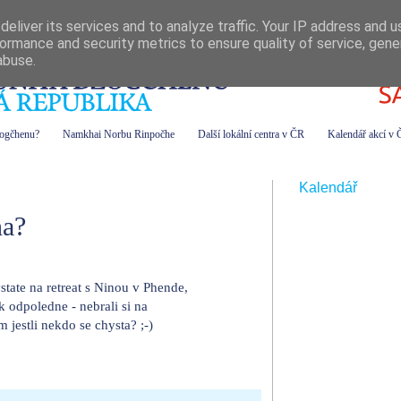
eliver its services and to analyze traffic. Your IP address and 
ormance and security metrics to ensure quality of service, gen
abuse.
zogčhenu?
Namkhai Norbu Rinpočhe
Další lokální centra v ČR
Kalendář akcí v
Kalendář
na?
state na retreat s Ninou v Phende,
ek odpoledne - nebrali si na
 jestli nekdo se chysta? ;-)