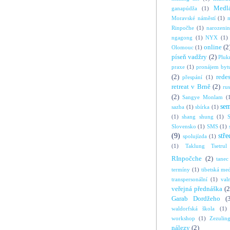
Medl
ganapúdža
(1)
Moravské náměstí
(1)
Rinpočhe
(1)
narozeni
ngagong
(1)
NYX
(1)
online
(2
Olomouc
(1)
píseň vadžry
(2)
Pluk
praxe
(1)
pronájem byt
(2)
rede
přespání
(1)
retreat v Brně
(2)
ru
(2)
Sangye Monlam
(
se
sazba
(1)
sbírka
(1)
(1)
shang shung
(1)
S
Slovensko
(1)
SMS
(1)
(9)
stře
spolujízda
(1)
(1)
Taklung Tsetrul
RInpočche
(2)
tanec
termíny
(1)
tibetská me
transpersonální
(1)
val
veřejná přednáška
(2
Garab Dordžeho
(
waldorfská škola
(1)
workshop
(1)
Zezulin
nálezy
(2)