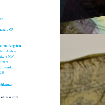
hop
henu v ČR
unita dzogčhenu
itut Austria
titute MW
 tance
Slovensku
N.R.
tikující
ail.tečka.com