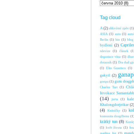
Tag cloud
A
(2)
alikvótní zpěv
(1)
ASIA
(1)
auto
(1)
auto
Berlín
(1)
bio
(1)
blog
Caprile
bydlení
(2)
televize
(1)
článek
(1
degustace vína
(1)
dha
dotazník
(1)
Dra thal gj
(1)
Elio Guarisco
(1)
ganap
gakyil
(2)
guru dragp
gonpa
(1)
Chlá
Charles Tart
(1)
Invokace Samantabh
(14)
kal
jurta
(1)
Khalongdorjeikar
(2
(4)
ko
Kníničky
(1)
komunita dzogčhenu
(1
krátký tun
(8)
Kunky
(1)
květ života
(1)
los
manda
mailing list
(1)