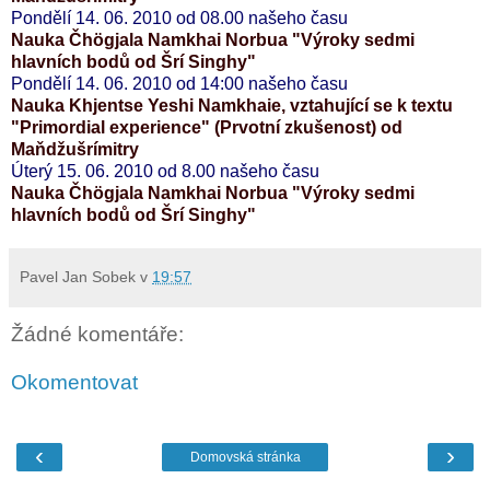
Pondělí 14. 06. 2010 od 08.00 našeho času
Nauka Čhögjala Namkhai Norbua "Výroky sedmi
hlavních bodů od Šrí Singhy"
Pondělí 14. 06. 2010 od 14:00 našeho času
Nauka Khjentse Yeshi Namkhaie, vztahující se k textu
"Primordial experience" (Prvotní zkušenost) od
Maňdžušrímitry
Úterý 15. 06. 2010 od 8.00 našeho času
Nauka Čhögjala Namkhai Norbua "Výroky sedmi
hlavních bodů od Šrí Singhy"
Pavel Jan Sobek
v
19:57
Žádné komentáře:
Okomentovat
‹
›
Domovská stránka