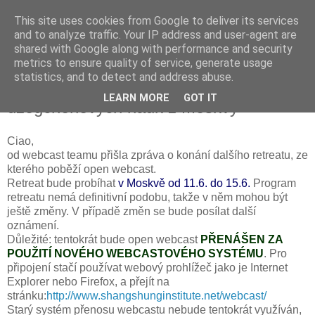
This site uses cookies from Google to deliver its services
and to analyze traffic. Your IP address and user-agent are
shared with Google along with performance and security
metrics to ensure quality of service, generate usage
úterý 8. června 2010
statistics, and to detect and address abuse.
11. 6 - 15. 6. Open webcast
LEARN MORE
GOT IT
dzogčhenových nauk z Moskvy
Ciao,
od webcast teamu přišla zpráva o konání dalšího retreatu, ze
kterého poběží open webcast.
Retreat bude probíhat
v Moskvě od 11.6. do 15.6.
Program
retreatu nemá definitivní podobu, takže v něm mohou být
ještě změny. V případě změn se bude posílat další
oznámení.
Důležité: tentokrát bude open webcast
PŘENÁŠEN ZA
POUŽITÍ NOVÉHO WEBCASTOVÉHO SYSTÉMU
. Pro
připojení stačí používat webový prohlížeč jako je Internet
Explorer nebo Firefox, a přejít na
stránku:
http://www.shangshunginstitute.net/webcast/
Starý systém přenosu webcastu nebude tentokrát využíván,