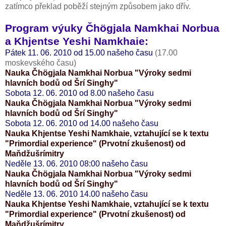
zatímco překlad poběží stejným způsobem jako dřív.
Program výuky Čhögjala Namkhai Norbua
a Khjentse Yeshi Namkhaie:
Pátek 11. 06. 2010 od 15.00 našeho času
(17.00
moskevského času)
Nauka Čhögjala Namkhai Norbua "Výroky sedmi
hlavních bodů od Šrí Singhy"
Sobota 12. 06. 2010 od 8.00 našeho času
Nauka Čhögjala Namkhai Norbua "Výroky sedmi
hlavních bodů od Šrí Singhy"
Sobota 12. 06. 2010 od 14.00 našeho času
Nauka Khjentse Yeshi Namkhaie, vztahující se k textu
"Primordial experience" (Prvotní zkušenost) od
Maňdžušrímitry
Neděle 13. 06. 2010 08:00 našeho času
Nauka Čhögjala Namkhai Norbua "Výroky sedmi
hlavních bodů od Šrí Singhy"
Neděle 13. 06. 2010 14.00 našeho času
Nauka Khjentse Yeshi Namkhaie, vztahující se k textu
"Primordial experience" (Prvotní zkušenost) od
Maňdžušrímitry