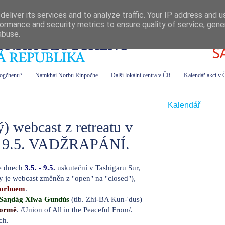
eliver its services and to analyze traffic. Your IP address and 
ormance and security metrics to ensure quality of service, gen
abuse.
zogčhenu?
Namkhai Norbu Rinpočhe
Další lokální centra v ČR
Kalendář akcí v
Kalendář
) webcast z retreatu v
. - 9.5. VADŽRAPÁNÍ.
e dnech
3.5. - 9.5.
uskuteční v Tashigaru Sur,
vy je webcast změněn z "open" na "closed"),
Norbuem
.
ŋ Saŋdág Xĭwa Gundùs
(tib. Zhi-BA Kun-'dus)
formě
. /Union of All in the Peaceful From/.
ch.