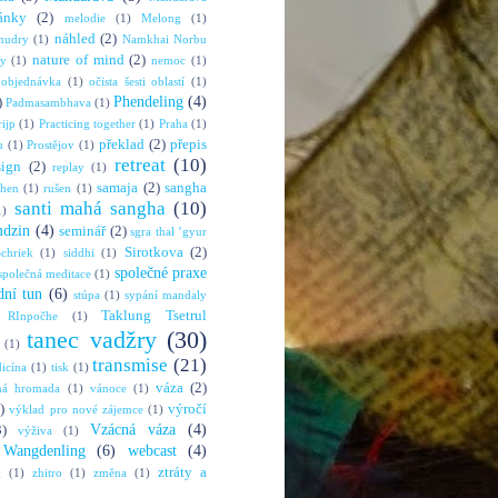
ánky
(2)
melodie
(1)
Melong
(1)
náhled
(2)
mudry
(1)
Namkhai Norbu
nature of mind
(2)
ny
(1)
nemoc
(1)
objednávka
(1)
očista šesti oblastí
(1)
Phendeling
(4)
)
Padmasambhava
(1)
rijp
(1)
Practicing together
(1)
Praha
(1)
překlad
(2)
přepis
u
(1)
Prostějov
(1)
retreat
(10)
sign
(2)
replay
(1)
samaja
(2)
sangha
shen
(1)
rušen
(1)
santi mahá sangha
(10)
1)
mdzin
(4)
seminář
(2)
sgra thal ’gyur
Sirotkova
(2)
chriek
(1)
siddhi
(1)
společné praxe
společná meditace
(1)
dní tun
(6)
stúpa
(1)
sypání mandaly
Taklung Tsetrul
 RInpočhe
(1)
tanec vadžry
(30)
(1)
transmise
(21)
dicína
(1)
tisk
(1)
váza
(2)
ná hromada
(1)
vánoce
(1)
)
výročí
výklad pro nové zájemce
(1)
Vzácná váza
(4)
3)
výživa
(1)
Wangdenling
(6)
webcast
(4)
ztráty a
g
(1)
zhitro
(1)
změna
(1)