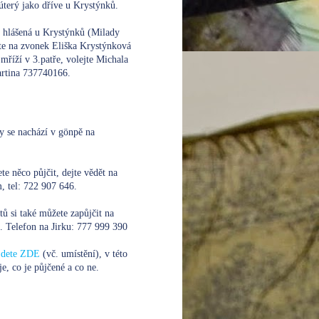
úterý jako dříve u Krystýnků.
e hlášená u Krystýnků (Milady
te na zvonek Eliška Krystýnková
mříží v 3.patře, volejte
Michala
rtina 737740166.
y se nachází v gönpě na
te něco půjčit, dejte vědět na
 tel: 722 907 646.
xtů si také můžete zapůjčit na
. Telefon na Jirku:
777 999 390
ajdete ZDE
(vč. umístění), v této
je, co je půjčené a co ne.