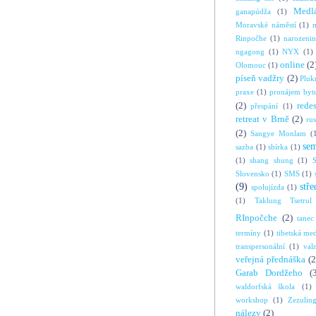
Medl
ganapúdža
(1)
Moravské náměstí
(1)
Rinpočhe
(1)
narozeni
ngagong
(1)
NYX
(1)
online
(2
Olomouc
(1)
píseň vadžry
(2)
Pluk
praxe
(1)
pronájem byt
(2)
rede
přespání
(1)
retreat v Brně
(2)
ru
(2)
Sangye Monlam
(
se
sazba
(1)
sbírka
(1)
(1)
shang shung
(1)
S
Slovensko
(1)
SMS
(1)
(9)
stře
spolujízda
(1)
(1)
Taklung Tsetrul
RInpočche
(2)
tanec
termíny
(1)
tibetská me
transpersonální
(1)
val
veřejná přednáška
(2
Garab Dordžeho
(
waldorfská škola
(1)
workshop
(1)
Zezulin
nálezy
(2)