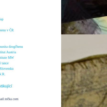
hop
henu v ČR
unita dzogčhenu
itut Austria
titute MW
 tance
Slovensku
N.R.
tikující
ail.tečka.com