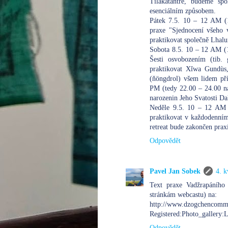
Tilakatantře, budeme sp
esenciálním způsobem.
Pátek 7.5. 10 – 12 AM (1
praxe "Sjednocení všeho 
praktikovat společně Lha
Sobota 8.5. 10 – 12 AM (1
Šesti osvobozením (tib.
praktikovat Xĭwa Gundù
(ňöngdrol) všem lidem př
PM (tedy 22.00 – 24.00 n
narozenin Jeho Svatosti Da
Neděle 9.5. 10 – 12 AM 
praktikovat v každodenním
retreat bude zakončen pra
Odpovědět
Pavel Jan Sobek
4. k
Text praxe Vadžrapáního 
stránkám webcastu) na:
http://www.dzogchencommu
Registered:Photo_gall
Odpovědět