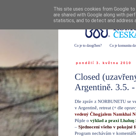
This site uses cookies from Google to d
are shared with Google along with perf
statistics, and to detect and address 
Co je to dzogčhen?
Co je komunita d
pondělí 3. května 2010
Closed (uzavřený
Argentině. 3.5
Dle zpráv z NORBUNETU se v
v Argentině, retreat (+ dle opra
vedený Čhogjalem Namkhai 
Půjde o
výklad a praxi Lhalu
–
Sjednocení všeho v pokojné 
Program nechávám v komentáří