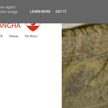
user-agent
erate usage
LEARN MORE
GOT IT
 ČR
Webcast
The Mirror