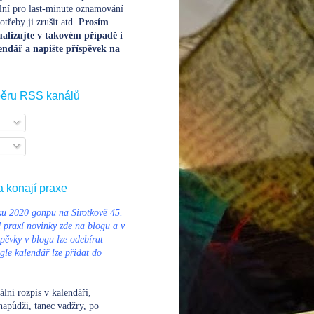
lní pro last-minute oznamování
třeby ji zrušit atd.
Prosím
alizujte v takovém případě i
endář a napište příspěvek na
běru RSS kanálů
a konají praxe
u 2020 gonpu na Sirotkově 45.
d praxí novinky zde na blogu a v
pěvky v blogu lze odebírat
le kalendář lze přidat do
ální rozpis v kalendáři
,
napůdži, tanec vadžry, po