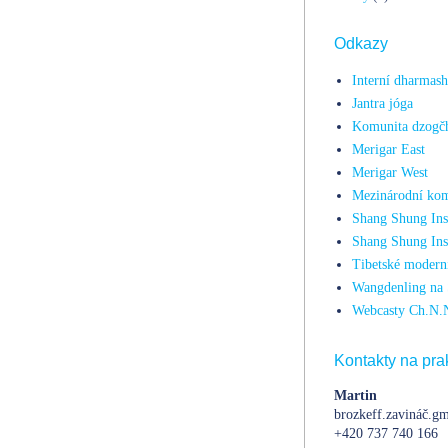
Odkazy
Interní dharmas
Jantra jóga
Komunita dzogč
Merigar East
Merigar West
Mezinárodní kom
Shang Shung Inst
Shang Shung Ins
Tibetské moderní
Wangdenling na 
Webcasty Ch.N.
Kontakty na prak
Martin
brozkeff.zavináč.gm
+420 737 740 166