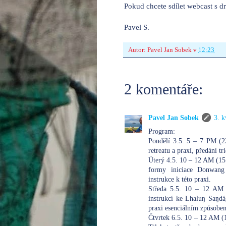
Pokud chcete sdílet webcast s d
Pavel S.
Autor:
Pavel Jan Sobek
v
12:23
2 komentáře:
Pavel Jan Sobek
3. k
Program:
Pondělí 3.5. 5 – 7 PM (2
retreatu a praxí, předání 
Úterý 4.5. 10 – 12 AM (15
formy iniciace Donwang
instrukce k této praxi.
Středa 5.5. 10 – 12 AM 
instrukcí ke Lhaluŋ Saŋd
praxi esenciálním způsobe
Čtvrtek 6.5. 10 – 12 AM (1