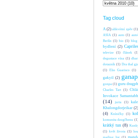
Tag cloud
A
(2)
alikvótní zpěv
(1)
ASIA
(1)
auto
(1)
auto
Berlín
(1)
bio
(1)
blog
Caprile
bydlení
(2)
televize
(1)
článek
(1
degustace vína
(1)
dha
dotazník
(1)
Dra thal gj
(1)
Elio Guarisco
(1)
ganap
gakyil
(2)
guru dragp
gonpa
(1)
Chlá
Charles Tart
(1)
Invokace Samantabh
(14)
kal
jurta
(1)
Khalongdorjeikar
(2
(4)
ko
Kníničky
(1)
komunita dzogčhenu
(1
krátký tun
(8)
Kunky
(1)
květ života
(1)
los
manda
mailing list
(1)