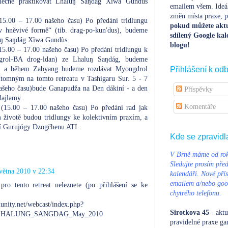
olečně praktikovat Lhaluŋ Saŋdág Xĭwa Gundùs
emailem všem. Ideá
změn místa praxe, po
5.00 – 17.00 našeho času) Po předání tridlungu
pokud můžete aktu
v hněvivé formě“ (tib. drag-po-kun'dus), budeme
sdílený Google kal
luŋ Saŋdág Xĭwa Gundùs.
blogu!
5.00 – 17.00 našeho času) Po předání tridlungu k
 grol-BA drog-ldan) ze Lhaluŋ Saŋdág, budeme
s, a během Zabyang budeme rozdávat Myongdrol
Přihlášení k od
ítomným na tomto retreatu v Tashigaru Sur. 5 - 7
ašeho času)bude Ganapudža na Den dákiní - a den
Příspěvky
lajlamy.
Komentáře
(15.00 – 17.00 našeho času) Po předání rad jak
 životě budou tridlungy ke kolektivním praxím, a
xí Gurujógy Dzogčhenu ATI.
Kde se zpravidl
V Brně máme od rok
Sledujte prosím pře
větna 2010 v 22:34
kalendáři. Nové přís
emailem a/nebo goog
pro tento retreat neleznete (po přihlášení se ke
chytrého telefonu.
nity.net/webcast/index.php?
Sirotkova 45
- aktu
ery:LHALUNG_SANGDAG_May_2010
pravidelné praxe ga