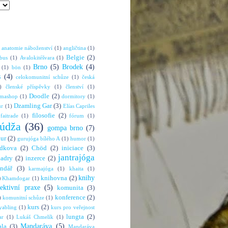
anatomie náboženství
(1)
angličtina
(1)
Belgie
(2)
bus
(1)
Avalokitéšvara
(1)
Brno
(5)
Brodek
(4)
(1)
bön
(1)
s
(4)
celokomunitní schůze
(1)
česká
)
členské příspěvky
(1)
členství
(1)
Doodle
(2)
rmashop
(1)
dormitory
(1)
Dzamling Gar
(3)
ur
(1)
Elías Capriles
filosofie
(2)
faitrade
(1)
fórum
(1)
údža
(36)
gompa brno
(7)
hur
(2)
gurujóga bílého A
(1)
humor
(1)
dkova
(2)
Chöd
(2)
iniciace
(3)
jantrajóga
adry
(2)
inzerce
(2)
endář
(3)
karmajóga
(1)
khaita
(1)
knihy
)
knihovna
(2)
Khamdogar
(1)
lektivní praxe
(5)
komunita
(3)
konference
(2)
)
komunitní schůze
(1)
kurs
(2)
abling
(1)
kurs pro veřejnost
lungta
(2)
ar
(1)
Lukáš Chmelík
(1)
Mandaráva
(5)
la
(3)
Mandaráva