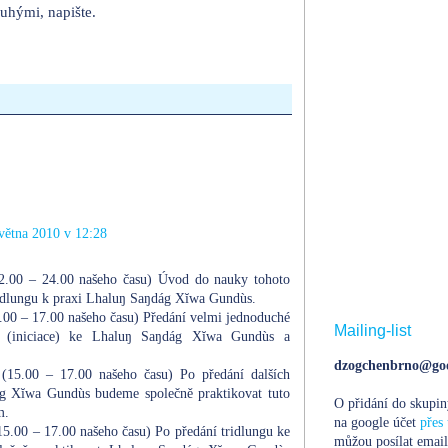
ruhými, napište.
větna 2010 v 12:28
2.00 – 24.00 našeho času) Úvod do nauky tohoto
tridlungu k praxi Lhaluŋ Saŋdág Xĭwa Gundùs.
.00 – 17.00 našeho času) Předání velmi jednoduché
Mailing-list
 (iniciace) ke Lhaluŋ Saŋdág Xĭwa Gundùs a
dzogchenbrno@goo
(15.00 – 17.00 našeho času) Po předání dalších
ág Xĭwa Gundùs budeme společně praktikovat tuto
O přidání do skupin
m.
na google účet
přes 
5.00 – 17.00 našeho času) Po předání tridlungu ke
můžou posílat email