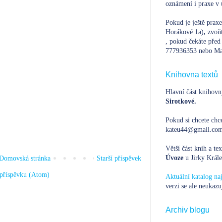
oznámení i praxe v 
Pokud je ještě prax
Horákové 1a)
,
zvoň
, pokud čekáte před 
777936353 nebo Ma
Knihovna textů
Hlavní část knihovn
Sirotkové.
Pokud si chcete chce
kateu44@gmail.com,
Větší část knih a te
Úvoze
u Jirky Krále
Domovská stránka
Starší příspěvek
příspěvku (Atom)
Aktuální katalog n
verzi se ale neukazu
Archiv blogu