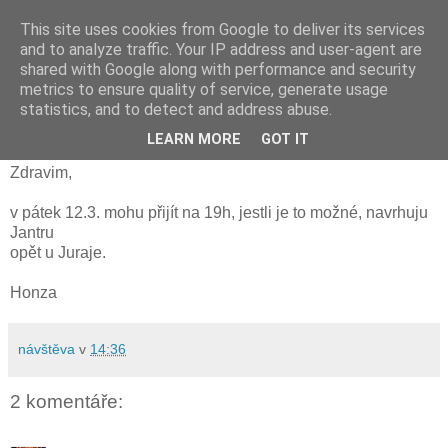
This site uses cookies from Google to deliver its services
and to analyze traffic. Your IP address and user-agent are
shared with Google along with performance and security
metrics to ensure quality of service, generate usage
středa 10. března 2010
statistics, and to detect and address abuse.
Jantra
LEARN MORE
GOT IT
Zdravim,
v pátek 12.3. mohu přijít na 19h, jestli je to možné, navrhuju
Jantru
opět u Juraje.
Honza
návštěva
v
14:36
2 komentáře: