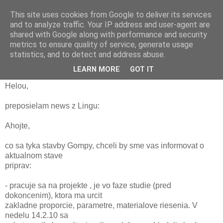
This site uses cookies from Google to deliver its services
and to analyze traffic. Your IP address and user-agent are
shared with Google along with performance and security
metrics to ensure quality of service, generate usage
středa 17. února 2010
statistics, and to detect and address abuse.
Novinky z Wangdenlingu
LEARN MORE
GOT IT
Helou,
preposielam news z Lingu:
Ahojte,
co sa tyka stavby Gompy, chceli by sme vas informovat o
aktualnom stave
priprav:
- pracuje sa na projekte , je vo faze studie (pred
dokoncenim), ktora ma urcit
zakladne proporcie, parametre, materialove riesenia. V
nedelu 14.2.10 sa