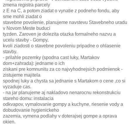
zmena registra parcely
z E na C, a potom ziadat o vynatie z podneho fondu, aby
sme mohli ziadat o
stavebne povolenie, planujeme navstevu Stavebneho uradu
v Novom Meste buduci
tyzden. Zaroven je dolezita otazka formalneho nazvu a
ucelu stavby - Gompy,
kvoli ziadosti o stavebne povoleniu pripadne o ohlasenie
stavby.
- prilahle pozemky (spodna cast luky, Martakov
dom+zahrada): jedname o ich
ziskani pre komnunitu za co najvyhodnejsich podmienok -
zistujeme majitela
spodnej luky a chysta sa jednanie s Martakom o cene ,co si
vyzaduje cas.
- na jar planujeme aj nakladovo nenarocnu rekonstrukciu
stareho domu: instalacia
odkvapov, vymalovanie gompy a kuchyne, riesenie vody a
dobudovanie hygienickeho
zazemia, vymena podlahy v doterajsej gompe a oprava
okien.