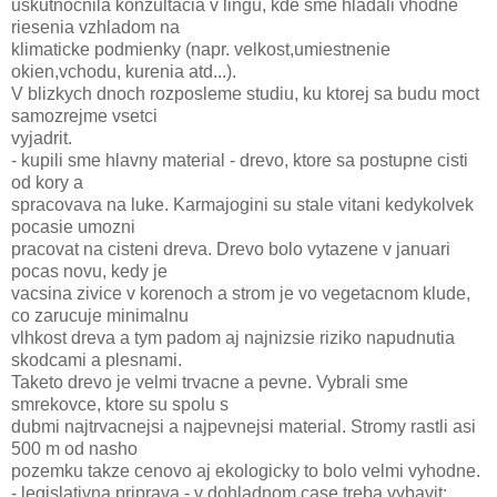
uskutnocnila konzultacia v lingu, kde sme hladali vhodne
riesenia vzhladom na
klimaticke podmienky (napr. velkost,umiestnenie
okien,vchodu, kurenia atd...).
V blizkych dnoch rozposleme studiu, ku ktorej sa budu moct
samozrejme vsetci
vyjadrit.
- kupili sme hlavny material - drevo, ktore sa postupne cisti
od kory a
spracovava na luke. Karmajogini su stale vitani kedykolvek
pocasie umozni
pracovat na cisteni dreva. Drevo bolo vytazene v januari
pocas novu, kedy je
vacsina zivice v korenoch a strom je vo vegetacnom klude,
co zarucuje minimalnu
vlhkost dreva a tym padom aj najnizsie riziko napudnutia
skodcami a plesnami.
Taketo drevo je velmi trvacne a pevne. Vybrali sme
smrekovce, ktore su spolu s
dubmi najtrvacnejsi a najpevnejsi material. Stromy rastli asi
500 m od nasho
pozemku takze cenovo aj ekologicky to bolo velmi vyhodne.
- legislativna priprava - v dohladnom case treba vybavit: