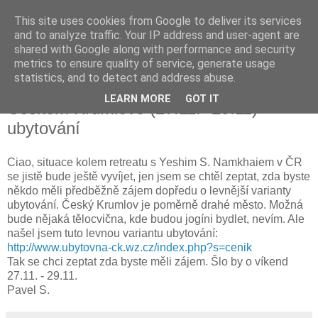
This site uses cookies from Google to deliver its services
and to analyze traffic. Your IP address and user-agent are
shared with Google along with performance and security
metrics to ensure quality of service, generate usage
čtvrtek 22. října 2009
statistics, and to detect and address abuse.
Retreat s Yeshim S.Namkhaiem v
LEARN MORE
GOT IT
Českém Krumlově (27.11. -29.11) -
ubytování
Ciao, situace kolem retreatu s Yeshim S. Namkhaiem v ČR
se jistě bude ještě vyvíjet, jen jsem se chtěl zeptat, zda byste
někdo měli předběžně zájem dopředu o levnější varianty
ubytování. Český Krumlov je poměrně drahé město. Možná
bude nějaká tělocvična, kde budou jogíni bydlet, nevím. Ale
našel jsem tuto levnou variantu ubytování:
http://www.ubytovna-ck.wz.cz/index.php?s=cenik
Tak se chci zeptat zda byste měli zájem. Šlo by o víkend
27.11. - 29.11.
Pavel S.