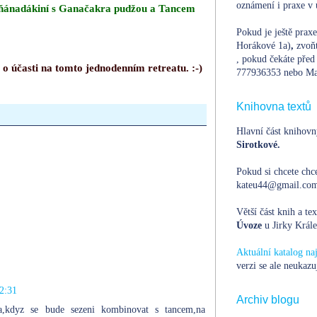
oznámení i praxe v 
ňánadákiní s Ganačakra pudžou a Tancem
Pokud je ještě prax
Horákové 1a)
,
zvoň
, pokud čekáte před 
 o účasti na tomto jednodenním retreatu. :-)
777936353 nebo Ma
Knihovna textů
Hlavní část knihovn
Sirotkové.
Pokud si chcete chce
kateu44@gmail.com,
Větší část knih a te
Úvoze
u Jirky Krále
Aktuální katalog n
verzi se ale neukazu
22:31
Archiv blogu
la,kdyz se bude sezeni kombinovat s tancem,na