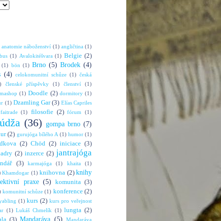
anatomie náboženství
(1)
angličtina
(1)
Belgie
(2)
bus
(1)
Avalokitéšvara
(1)
Brno
(5)
Brodek
(4)
(1)
bön
(1)
s
(4)
celokomunitní schůze
(1)
česká
)
členské příspěvky
(1)
členství
(1)
Doodle
(2)
rmashop
(1)
dormitory
(1)
Dzamling Gar
(3)
ur
(1)
Elías Capriles
filosofie
(2)
faitrade
(1)
fórum
(1)
údža
(36)
gompa brno
(7)
hur
(2)
gurujóga bílého A
(1)
humor
(1)
dkova
(2)
Chöd
(2)
iniciace
(3)
jantrajóga
adry
(2)
inzerce
(2)
endář
(3)
karmajóga
(1)
khaita
(1)
knihy
)
knihovna
(2)
Khamdogar
(1)
lektivní praxe
(5)
komunita
(3)
konference
(2)
)
komunitní schůze
(1)
kurs
(2)
abling
(1)
kurs pro veřejnost
lungta
(2)
ar
(1)
Lukáš Chmelík
(1)
Mandaráva
(5)
la
(3)
Mandaráva