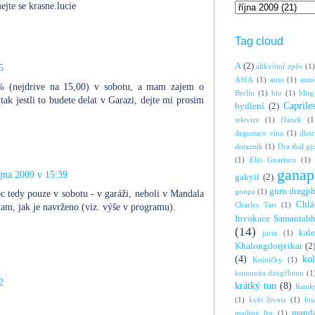
jte se krasne.lucie
Tag cloud
A
(2)
alikvótní zpěv
(1)
5
ASIA
(1)
auto
(1)
auto
0% (nejdrive na 15,00) v sobotu, a mam zajem o
Berlín
(1)
bio
(1)
blog
ak jestli to budete delat v Garazi, dejte mi prosim
Caprile
bydlení
(2)
televize
(1)
článek
(1
degustace vína
(1)
dha
dotazník
(1)
Dra thal gj
(1)
Elio Guarisco
(1)
ganap
íjna 2009 v 15:39
gakyil
(2)
guru dragp
gonpa
(1)
c tedy pouze v sobotu - v garáži, neboli v Mandala
Chlá
Charles Tart
(1)
tam, jak je navrženo (viz. výše v programu).
Invokace Samantabh
(14)
kal
jurta
(1)
Khalongdorjeikar
(2
(4)
ko
Kníničky
(1)
komunita dzogčhenu
(1
2
krátký tun
(8)
Kunky
(1)
květ života
(1)
los
manda
mailing list
(1)