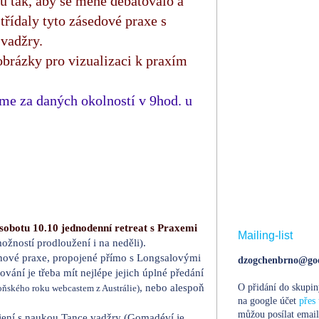
ů tak, aby se méně debatovalo a
střídaly tyto zásedové praxe s
vadžry.
obrázky pro vizualizaci k praxím
me za daných okolností v 9hod. u
 sobotu 10.10 jednodenní retreat s Praxemi
Mailing-list
ožností prodloužení i na neděli).
nové praxe, propojené přímo s Longsalovými
dzogchenbrno@goo
vání je třeba mít nejlépe jejich úplné předání
, nebo alespoň
O přidání do skupin
ňského roku webcastem z Austrálie)
na google účet
přes 
můžou posílat email
ojení s naukou Tance vadžry (Gomadéví je