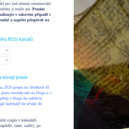
lní pro last-minute oznamování
třeby ji zrušit atd.
Prosím
alizujte v takovém případě i
endář a napište příspěvek na
běru RSS kanálů
a konají praxe
u 2020 gonpu na Sirotkově 45.
d praxí novinky zde na blogu a v
pěvky v blogu lze odebírat
le kalendář lze přidat do
ální rozpis v kalendáři
,
napůdži, tanec vadžry, po