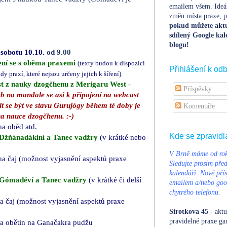
emailem všem. Ideá
.
změn místa praxe, po
pokud můžete aktu
sdílený Google kal
blogu!
sobotu 10.10.
od 9.00
ní se s oběma praxemi
(texty budou k dispozici
Přihlášení k od
dy praxí, které nejsou určeny jejich k šíření).
t z nauky dzogčhenu z Merigaru West
-
Příspěvky
neb na mandale se asi k připojení na webcast
t se být ve stavu Gurujógy během té doby je
Komentáře
 na nauce dzogčhenu. :-)
na oběd atd.
Kde se zpravidl
Džňánadákiní
a Tanec vadžry
(v krátké nebo
V Brně máme od rok
na čaj (možnost vyjasnění aspektů praxe
Sledujte prosím pře
kalendáři. Nové přís
 Gómadéví
a Tanec vadžry
(v krátké či delší
emailem a/nebo goog
chytrého telefonu.
a čaj (možnost vyjasnění aspektů praxe
Sirotkova 45
- aktu
pravidelné praxe ga
va obětin na Ganačakra pudžu