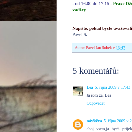
- od 16.00 do 17.15 -
Praxe Dž
vadžry
Napište, pokud byste uvažovali
Pavel S.
Autor:
Pavel Jan Sobek
v
13:47
5 komentářů:
Lea
5. října 2009 v 17:43
Ja som za. Lea
Odpovědět
návštěva
5. října 2009 v 
ahoj vsem,ja bych prije