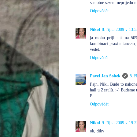
samotne sezeni neprijedu.me
Odpovědět
Nikol
8. října 2009 v 13:5
ja mohu prijit tak na 5
kombinaci praxi s tancem, t
vedet.
Odpovědět
Pavel Jan Sobek
8. ř
Fajn, Niki. Bude to nakone
hall u Zezulů. :-) Budeme 
P.
Odpovědět
Nikol
9. října 2009 v 19:2
ok, diky