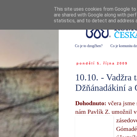
This site uses cookies from Google to d
are shared with Google along with perf
statistics, and to detect and address 
Co je to dzogčhen?
Co je komunita d
pondělí 5. října 2009
10.10. - Vadžra t
Džňánadákiní a
Dohodnuto:
včera jsme 
nám Pavlík Z. umožnil 
zásedo
Gómadév