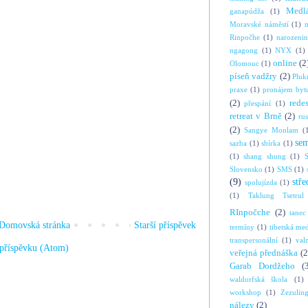
Medl
ganapúdža
(1)
Moravské náměstí
(1)
Rinpočhe
(1)
narozeni
ngagong
(1)
NYX
(1)
online
(2
Olomouc
(1)
píseň vadžry
(2)
Pluk
praxe
(1)
pronájem byt
(2)
rede
přespání
(1)
retreat v Brně
(2)
ru
(2)
Sangye Monlam
(
se
sazba
(1)
sbírka
(1)
(1)
shang shung
(1)
S
Slovensko
(1)
SMS
(1)
(9)
stře
spolujízda
(1)
(1)
Taklung Tsetrul
RInpočche
(2)
tanec
Domovská stránka
Starší příspěvek
termíny
(1)
tibetská me
transpersonální
(1)
val
příspěvku (Atom)
veřejná přednáška
(2
Garab Dordžeho
(
waldorfská škola
(1)
workshop
(1)
Zezulin
nálezy
(2)