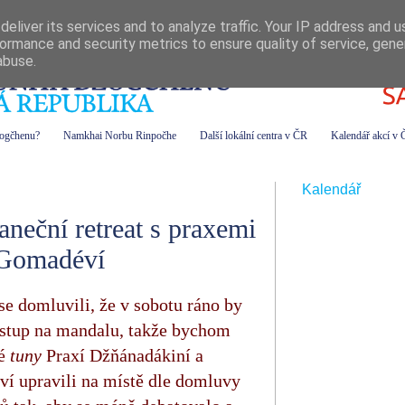
eliver its services and to analyze traffic. Your IP address and 
ormance and security metrics to ensure quality of service, gen
abuse.
zogčhenu?
Namkhai Norbu Rinpočhe
Další lokální centra v ČR
Kalendář akcí v
Kalendář
aneční retreat s praxemi
 Gomadéví
se domluvili, že v sobotu ráno by
vstup na mandalu, takže bychom
vé
tuny
Praxí
Džňánadákiní a
í upravili na místě dle domluvy