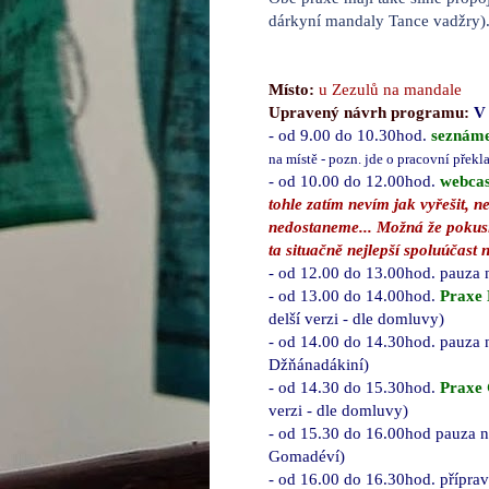
dárkyní mandaly Tance vadžry)
Místo:
u Zezulů na mandale
Upravený návrh p
rogramu
:
V 
- od 9.00 do 10.30hod.
seznáme
na místě - pozn.
jde o pracovní překla
- od 10.00 do 12.00hod.
webcas
tohle zatím nevím jak vyřešit, 
nedostaneme... Možná že pokusi
ta situačně nejlepší spoluúčast
- od 12.00 do 13.00hod. pauza 
- od 13.00 do 14.00hod.
Praxe 
delší verzi - dle domluvy)
- od 14.00 do 14.30hod. pauza 
Džňánadákiní)
- od 14.30 do 15.30hod.
Praxe
verzi - dle domluvy)
- od 15.30 do 16.00hod pauza n
Gomadéví)
- od 16.00 do 16.30hod. přípra