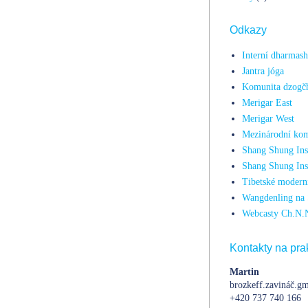
Odkazy
Interní dharmas
Jantra jóga
Komunita dzogč
Merigar East
Merigar West
Mezinárodní kom
Shang Shung Inst
Shang Shung Ins
Tibetské moderní
Wangdenling na 
Webcasty Ch.N.
Kontakty na prak
Martin
brozkeff.zavináč.gm
+420 737 740 166