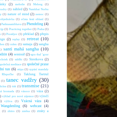
ánky
(2)
melodie
(1)
Melong
(1)
náhled
(2)
mudry
(1)
Namkhai Norbu
nature of mind
(2)
ny
(1)
nemoc
(1)
objednávka
(1)
očista šesti oblastí
(1)
Phendeling
(4)
)
Padmasambhava
(1)
rijp
(1)
Practicing together
(1)
Praha
(1)
překlad
(2)
přepis
u
(1)
Prostějov
(1)
retreat
(10)
sign
(2)
replay
(1)
samaja
(2)
sangha
shen
(1)
rušen
(1)
santi mahá sangha
(10)
1)
mdzin
(4)
seminář
(2)
sgra thal ’gyur
Sirotkova
(2)
chriek
(1)
siddhi
(1)
společné praxe
společná meditace
(1)
dní tun
(6)
stúpa
(1)
sypání mandaly
Taklung Tsetrul
 RInpočhe
(1)
tanec vadžry
(30)
(1)
transmise
(21)
dicína
(1)
tisk
(1)
váza
(2)
ná hromada
(1)
vánoce
(1)
)
výročí
výklad pro nové zájemce
(1)
Vzácná váza
(4)
3)
výživa
(1)
Wangdenling
(6)
webcast
(4)
ztráty a
g
(1)
zhitro
(1)
změna
(1)