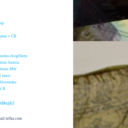
hop
henu v ČR
unita dzogčhenu
itut Austria
titute MW
 tance
Slovensku
N.R.
tikující
ail.tečka.com