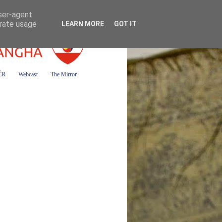
user-agent
erate usage
LEARN MORE
GOT IT
 ČR
Webcast
The Mirror