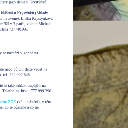
úterý jako dříve u Krystýnků.
e hlášená u Krystýnků (Milady
te na zvonek Eliška Krystýnková
mříží v 3.patře, volejte
Michala
rtina 737740166.
y se nachází v gönpě na
te něco půjčit, dejte vědět na
 tel: 722 907 646.
xtů si také můžete zapůjčit na
. Telefon na Jirku:
777 999 390
ajdete ZDE
(vč. umístění), v této
je, co je půjčené a co ne.