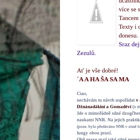
účastník
více se 
Tancem 
Texty i 
donesu.
Sraz dej
Zezulů.
Ať je vše dobré!
´A A HA ŠA SA MA
Ciao,
nechávám tu návrh uspořádat
v
Džnánadákiní a Gomadéví
(s m
Jde o mimořádně silné dzogčhe
naukami NNR. Na jejich praktiko
(pozn. bylo předáváno NNR v zimě lo
lungy obou praxí.
Obě praxe mají také silné prop