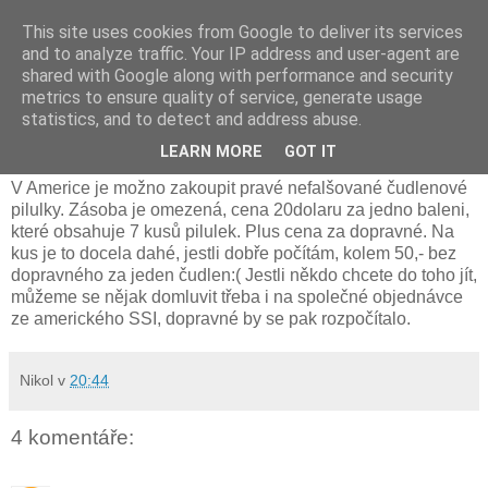
This site uses cookies from Google to deliver its services
and to analyze traffic. Your IP address and user-agent are
shared with Google along with performance and security
metrics to ensure quality of service, generate usage
úterý 15. září 2009
statistics, and to detect and address abuse.
Čudlenové pilulky
LEARN MORE
GOT IT
V Americe je možno zakoupit pravé nefalšované čudlenové
pilulky. Zásoba je omezená, cena 20dolaru za jedno baleni,
které obsahuje 7 kusů pilulek. Plus cena za dopravné. Na
kus je to docela dahé, jestli dobře počítám, kolem 50,- bez
dopravného za jeden čudlen:( Jestli někdo chcete do toho jít,
můžeme se nějak domluvit třeba i na společné objednávce
ze amerického SSI, dopravné by se pak rozpočítalo.
Nikol
v
20:44
4 komentáře: