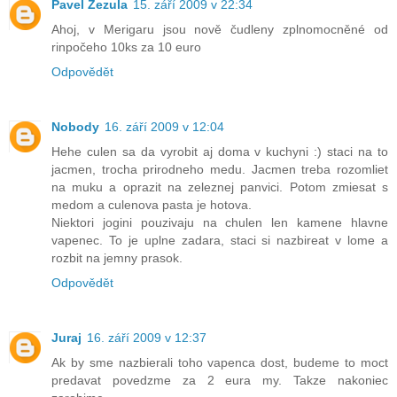
Pavel Zezula
15. září 2009 v 22:34
Ahoj, v Merigaru jsou nově čudleny zplnomocněné od
rinpočeho 10ks za 10 euro
Odpovědět
Nobody
16. září 2009 v 12:04
Hehe culen sa da vyrobit aj doma v kuchyni :) staci na to
jacmen, trocha prirodneho medu. Jacmen treba rozomliet
na muku a oprazit na zeleznej panvici. Potom zmiesat s
medom a culenova pasta je hotova.
Niektori jogini pouzivaju na chulen len kamene hlavne
vapenec. To je uplne zadara, staci si nazbireat v lome a
rozbit na jemny prasok.
Odpovědět
Juraj
16. září 2009 v 12:37
Ak by sme nazbierali toho vapenca dost, budeme to moct
predavat povedzme za 2 eura my. Takze nakoniec