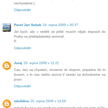
nechystáme:(
Odpovědět
Pavel Jan Sobek
24. srpna 2009 v 20:37
Jel bych, ale v neděli se ještě musím nějak dopravit do
Prahy na překladatelský seminář.
P.
Odpovědět
Juraj
25. srpna 2009 v 12:21
Cau, tiez sa chystam, mozeme ist stopom, pripadne do tn
busom, z tn nas niekto vezme.V stredu sa dohodneme na
praxi.
Odpovědět
návštěva
25. srpna 2009 v 14:59
pokud by se v pa neob so netancovalo tak vás tam můžu