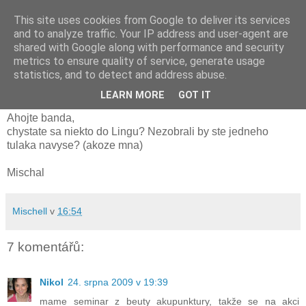
This site uses cookies from Google to deliver its services
and to analyze traffic. Your IP address and user-agent are
shared with Google along with performance and security
metrics to ensure quality of service, generate usage
pondělí 24. srpna 2009
statistics, and to detect and address abuse.
Odvoz z Brna do Lingu 28.8.2009
LEARN MORE
GOT IT
Ahojte banda,
chystate sa niekto do Lingu? Nezobrali by ste jedneho
tulaka navyse? (akoze mna)
Mischal
Mischell
v
16:54
7 komentářů:
Nikol
24. srpna 2009 v 19:39
mame seminar z beuty akupunktury, takže se na akci