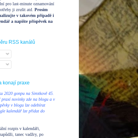
lní pro last-minute oznamování
třeby ji zrušit atd.
Prosím
alizujte v takovém případě i
endář a napište příspěvek na
běru RSS kanálů
a konají praxe
u 2020 gonpu na Sirotkově 45.
d praxí novinky zde na blogu a v
pěvky v blogu lze odebírat
le kalendář lze přidat do
ální rozpis v kalendáři
,
napůdži, tanec vadžry, po