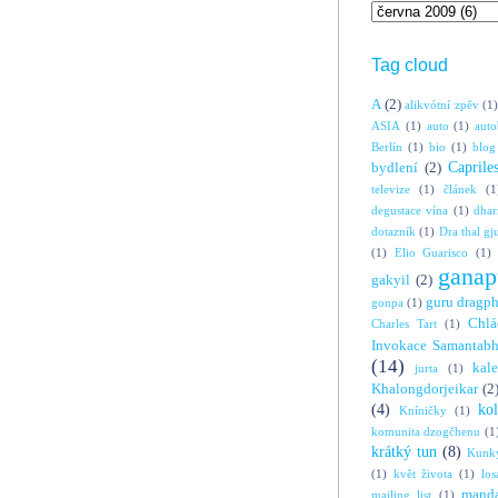
Tag cloud
A
(2)
alikvótní zpěv
(1)
ASIA
(1)
auto
(1)
auto
Berlín
(1)
bio
(1)
blog
Caprile
bydlení
(2)
televize
(1)
článek
(1
degustace vína
(1)
dha
dotazník
(1)
Dra thal gj
(1)
Elio Guarisco
(1)
ganap
gakyil
(2)
guru dragp
gonpa
(1)
Chlá
Charles Tart
(1)
Invokace Samantabh
(14)
kal
jurta
(1)
Khalongdorjeikar
(2
(4)
ko
Kníničky
(1)
komunita dzogčhenu
(1
krátký tun
(8)
Kunky
(1)
květ života
(1)
los
manda
mailing list
(1)