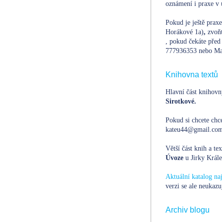
oznámení i praxe v 
Pokud je ještě prax
Horákové 1a)
,
zvoň
, pokud čekáte před 
777936353 nebo Ma
Knihovna textů
Hlavní část knihovn
Sirotkové.
Pokud si chcete chce
kateu44@gmail.com,
Větší část knih a te
Úvoze
u Jirky Krále
Aktuální katalog n
verzi se ale neukazu
Archiv blogu