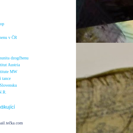
hop
henu v ČR
unita dzogčhenu
itut Austria
titute MW
 tance
Slovensku
N.R.
tikující
ail.tečka.com