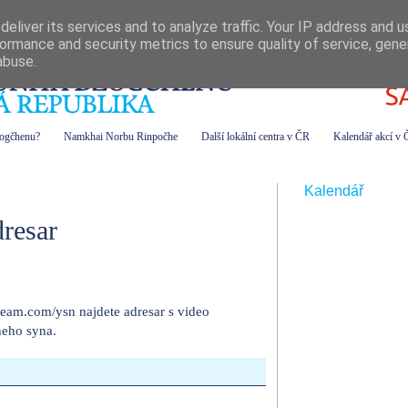
eliver its services and to analyze traffic. Your IP address and 
ormance and security metrics to ensure quality of service, gen
abuse.
zogčhenu?
Namkhai Norbu Rinpočhe
Další lokální centra v ČR
Kalendář akcí v
Kalendář
resar
tream.com/ysn najdete adresar s video
eho syna.