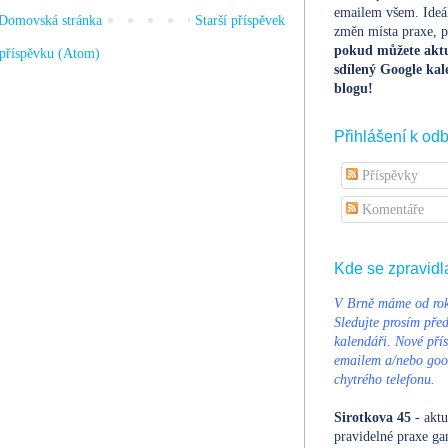
emailem všem. Ideá
Domovská stránka
Starší příspěvek
změn místa praxe, po
pokud můžete aktu
příspěvku (Atom)
sdílený Google kal
blogu!
Přihlášení k od
Příspěvky
Komentáře
Kde se zpravidl
V Brně máme od rok
Sledujte prosím pře
kalendáři. Nové přís
emailem a/nebo goog
chytrého telefonu.
Sirotkova 45
- aktu
pravidelné praxe ga