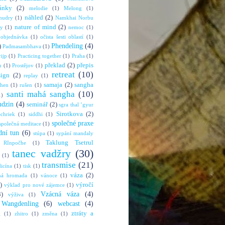
ánky
(2)
melodie
(1)
Melong
(1)
náhled
(2)
mudry
(1)
Namkhai Norbu
nature of mind
(2)
ny
(1)
nemoc
(1)
objednávka
(1)
očista šesti oblastí
(1)
Phendeling
(4)
)
Padmasambhava
(1)
rijp
(1)
Practicing together
(1)
Praha
(1)
překlad
(2)
přepis
u
(1)
Prostějov
(1)
retreat
(10)
sign
(2)
replay
(1)
samaja
(2)
sangha
shen
(1)
rušen
(1)
santi mahá sangha
(10)
1)
mdzin
(4)
seminář
(2)
sgra thal ’gyur
Sirotkova
(2)
chriek
(1)
siddhi
(1)
společné praxe
společná meditace
(1)
dní tun
(6)
stúpa
(1)
sypání mandaly
Taklung Tsetrul
 RInpočhe
(1)
tanec vadžry
(30)
(1)
transmise
(21)
dicína
(1)
tisk
(1)
váza
(2)
ná hromada
(1)
vánoce
(1)
)
výročí
výklad pro nové zájemce
(1)
Vzácná váza
(4)
3)
výživa
(1)
Wangdenling
(6)
webcast
(4)
ztráty a
g
(1)
zhitro
(1)
změna
(1)