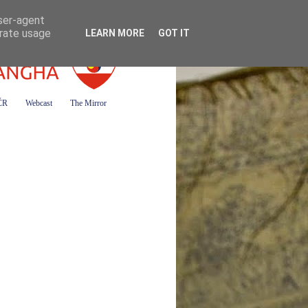
user-agent
erate usage
LEARN MORE
GOT IT
 ČR
Webcast
The Mirror