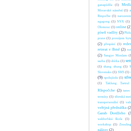
Medl
ganapúdža
(1)
Moravské náměstí
(1)
Rinpočhe
(1)
narozeni
ngagong
(1)
NYX
(1)
online
(2
Olomouc
(1)
píseň vadžry
(2)
Pluk
praxe
(1)
pronájem byt
(2)
rede
přespání
(1)
retreat v Brně
(2)
ru
(2)
Sangye Monlam
(
se
sazba
(1)
sbírka
(1)
(1)
shang shung
(1)
S
Slovensko
(1)
SMS
(1)
(9)
stře
spolujízda
(1)
(1)
Taklung Tsetrul
RInpočche
(2)
tanec
termíny
(1)
tibetská me
transpersonální
(1)
val
veřejná přednáška
(2
Garab Dordžeho
(
waldorfská škola
(1)
workshop
(1)
Zezulin
nálezy
(2)