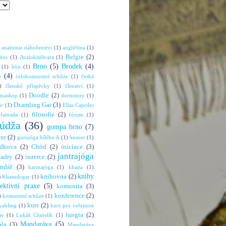
anatomie náboženství
(1)
angličtina
(1)
Belgie
(2)
bus
(1)
Avalokitéšvara
(1)
Brno
(5)
Brodek
(4)
(1)
bön
(1)
s
(4)
celokomunitní schůze
(1)
česká
)
členské příspěvky
(1)
členství
(1)
Doodle
(2)
rmashop
(1)
dormitory
(1)
Dzamling Gar
(3)
ur
(1)
Elías Capriles
filosofie
(2)
faitrade
(1)
fórum
(1)
údža
(36)
gompa brno
(7)
hur
(2)
gurujóga bílého A
(1)
humor
(1)
dkova
(2)
Chöd
(2)
iniciace
(3)
jantrajóga
adry
(2)
inzerce
(2)
endář
(3)
karmajóga
(1)
khaita
(1)
knihy
)
knihovna
(2)
Khamdogar
(1)
lektivní praxe
(5)
komunita
(3)
konference
(2)
)
komunitní schůze
(1)
kurs
(2)
abling
(1)
kurs pro veřejnost
lungta
(2)
ar
(1)
Lukáš Chmelík
(1)
Mandaráva
(5)
la
(3)
Mandaráva