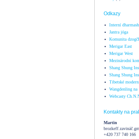
Odkazy
Interní dharmas
Jantra jóga
Komunita dzogč
Merigar East
Merigar West
Mezinárodní kom
Shang Shung Inst
Shang Shung Ins
Tibetské moderní
Wangdenling na 
Webcasty Ch.N.
Kontakty na prak
Martin
brozkeff.zavináč.gm
+420 737 740 166