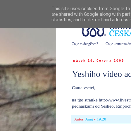
This site uses cookies from Google to d
are shared with Google along with perf
statistics, and to detect and address 
Co je to dzogčhen?
Co je komunita d
pátek 19. června 2009
Yeshiho video ad
Caute vsetci,
na tjto stranke http://www.lives
pednaskami od Yesheo, Rinpoch
Autor:
Juraj
v
19:20