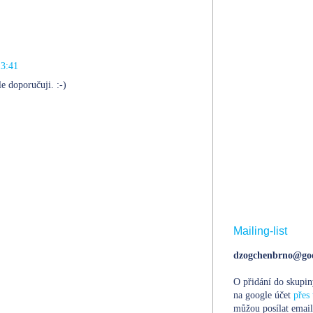
13:41
e doporučuji. :-)
Mailing-list
dzogchenbrno@goo
O přidání do skupin
na google účet
přes 
můžou posílat email