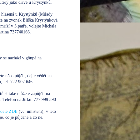
úterý jako dříve u Krystýnků.
e hlášená u Krystýnků (Milady
te na zvonek Eliška Krystýnková
mříží v 3.patře, volejte
Michala
rtina 737740166.
y se nachází v gönpě na
te něco půjčit, dejte vědět na
 tel: 722 907 646.
xtů si také můžete zapůjčit na
. Telefon na Jirku:
777 999 390
ajdete ZDE
(vč. umístění), v této
je, co je půjčené a co ne.